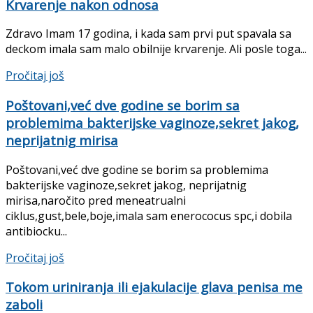
Krvarenje nakon odnosa
Zdravo Imam 17 godina, i kada sam prvi put spavala sa
deckom imala sam malo obilnije krvarenje. Ali posle toga...
Pročitaj još
Poštovani,već dve godine se borim sa
problemima bakterijske vaginoze,sekret jakog,
neprijatnig mirisa
Poštovani,već dve godine se borim sa problemima
bakterijske vaginoze,sekret jakog, neprijatnig
mirisa,naročito pred meneatrualni
ciklus,gust,bele,boje,imala sam enerococus spc,i dobila
antibiocku...
Pročitaj još
Tokom uriniranja ili ejakulacije glava penisa me
zaboli