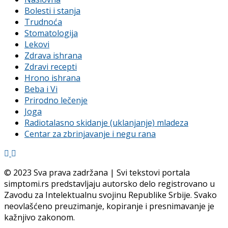
Bolesti i stanja
Trudnoća
Stomatologija
Lekovi
Zdrava ishrana
Zdravi recepti
Hrono ishrana
Beba i Vi
Prirodno lečenje
Joga
Radiotalasno skidanje (uklanjanje) mladeza
Centar za zbrinjavanje i negu rana
© 2023 Sva prava zadržana | Svi tekstovi portala
simptomi.rs predstavljaju autorsko delo registrovano u
Zavodu za Intelektualnu svojinu Republike Srbije. Svako
neovlašćeno preuzimanje, kopiranje i presnimavanje je
kažnjivo zakonom.