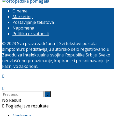
O nama
Marketing
Postavljanje tekstova
Napomena
Politika privatnosti
© 2023 Sva prava zadržana | Svi tekstovi portala
simptomi.rs predstavljaju autorsko delo registrovano u
Zavodu za Intelektualnu svojinu Republike Srbije. Svako
neovlašćeno preuzimanje, kopiranje i presnimavanje je
kažnjivo zakonom.
No Result
Pogledaj sve rezultate
Naslovna