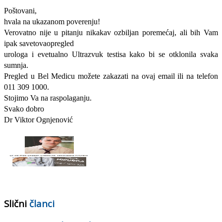
Poštovani,
hvala na ukazanom poverenju!
Verovatno nije u pitanju nikakav ozbiljan poremećaj, ali bih Vam
ipak savetovaopregled
urologa i evetualno Ultrazvuk testisa kako bi se otklonila svaka
sumnja.
Pregled u Bel Medicu možete zakazati na ovaj email ili na telefon
011 309 1000.
Stojimo Va na raspolaganju.
Svako dobro
Dr Viktor Ognjenović
Slični
članci