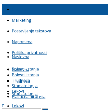
O nama
Marketing
Postavljanje tekstova
Napomena
Politika privatnosti
Naslovna
Bolesti i stanja
Naslovna
Bolesti i stanja
Trudnoća
Trudnoća
Stomatologija
Lekovi
Stomatologija
Plastična hirurgija
Lekovi