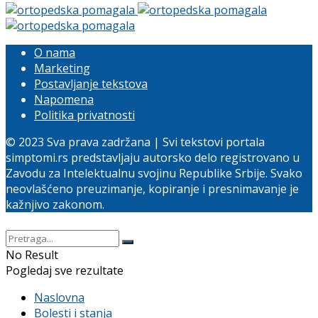
O nama
Marketing
Postavljanje tekstova
Napomena
Politika privatnosti
© 2023 Sva prava zadržana | Svi tekstovi portala
simptomi.rs predstavljaju autorsko delo registrovano u
Zavodu za Intelektualnu svojinu Republike Srbije. Svako
neovlašćeno preuzimanje, kopiranje i presnimavanje je
kažnjivo zakonom.
No Result
Pogledaj sve rezultate
Naslovna
Bolesti i stanja