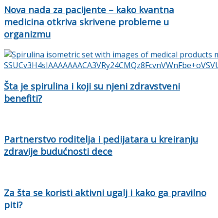
Nova nada za pacijente – kako kvantna
medicina otkriva skrivene probleme u
organizmu
Šta je spirulina i koji su njeni zdravstveni
benefiti?
Partnerstvo roditelja i pedijatara u kreiranju
zdravije budućnosti dece
Za šta se koristi aktivni ugalj i kako ga pravilno
piti?