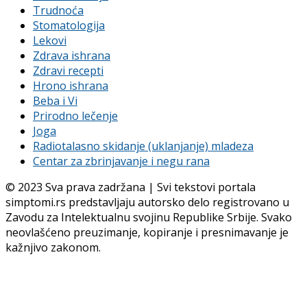
Trudnoća
Stomatologija
Lekovi
Zdrava ishrana
Zdravi recepti
Hrono ishrana
Beba i Vi
Prirodno lečenje
Joga
Radiotalasno skidanje (uklanjanje) mladeza
Centar za zbrinjavanje i negu rana
© 2023 Sva prava zadržana | Svi tekstovi portala
simptomi.rs predstavljaju autorsko delo registrovano u
Zavodu za Intelektualnu svojinu Republike Srbije. Svako
neovlašćeno preuzimanje, kopiranje i presnimavanje je
kažnjivo zakonom.