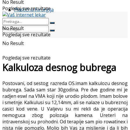
No Result
Pogledaj sve rezultate
Plastična hirurgija
No Result
Pogledaj sve rezultate
No Result
Pogledaj sve rezultate
Kalkuloza desnog bubrega
Postovani, od sestog razreda OS.imam kalkulozu desnog
bubrega. Sada sam star 30godina. Pre dve godine mi je
radjen eswl na VMA koji nije urodio plodom. Imam bolove
i smetnje. Kalkulusi su 12,14mm, ali se nalaze u bubreznoj
casici kod vene. U Valjevu su mi rekli da je operacija
nemoguca zbog polozaja kamena. Ureteri na
intravenskoj su prohodni. Od terapije sam pio rowatinex i
nista nije pomoglo. Molio bih Vas za misljenje i da li bih