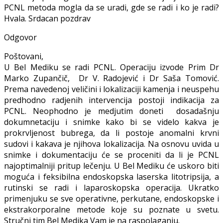
PCNL metoda mogla da se uradi, gde se radi i ko je radi?
Hvala. Srdacan pozdrav
Odgovor
Poštovani,
U Bel Mediku se radi PCNL. Operaciju izvode Prim Dr
Marko Zupančič, Dr V. Radojević i Dr Saša Tomović.
Prema navedenoj veličini i lokalizaciji kamenja i neuspehu
predhodno radjenih intervencija postoji indikacija za
PCNL. Neophodno je medjutim doneti dosadašnju
dokumnetaciju i snimke kako bi se videlo kakva je
prokrvljenost bubrega, da li postoje anomalni krvni
sudovi i kakava je njihova lokalizacija. Na osnovu uvida u
snimke i dokumentaciju će se proceniti da li je PCNL
najoptimalniji pritup lečenju. U Bel Mediku će uskoro biti
moguća i feksibilna endoskopska laserska litotripsija, a
rutinski se radi i laparoskopska operacija. Ukratko
primenjuku se sve operativne, perkutane, endoskopske i
ekstrakorporalne metode koje su poznate u svetu.
Stručni tim Bel Medika Vam je na raspolaganju.