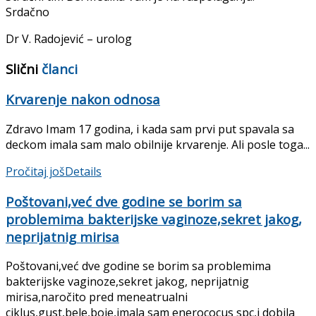
Srdačno
Dr V. Radojević – urolog
Slični
članci
Krvarenje nakon odnosa
Zdravo Imam 17 godina, i kada sam prvi put spavala sa
deckom imala sam malo obilnije krvarenje. Ali posle toga...
Pročitaj još
Details
Poštovani,već dve godine se borim sa
problemima bakterijske vaginoze,sekret jakog,
neprijatnig mirisa
Poštovani,već dve godine se borim sa problemima
bakterijske vaginoze,sekret jakog, neprijatnig
mirisa,naročito pred meneatrualni
ciklus,gust,bele,boje,imala sam enerococus spc,i dobila