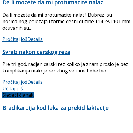
Da li mozete da mi protumacite nalaz
Da li mozete da mi protumacite nalaz? Bubrezi su
normalnog polozaja i forme,desni duzine 114 levi 101 mm
ocuvanih su...
Pročitaj još
Details
Svrab nakon carskog reza
Pre tri god. radjen carski rez koliko ja znam proslo je bez
komplikacija malo je rez zbog velicine bebe bio...
Pročitaj još
Details
Učitaj još
Sledeći članak
Bradikardija kod leka za prekid laktacije