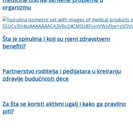
organizmu
Šta je spirulina i koji su njeni zdravstveni
benefiti?
Partnerstvo roditelja i pedijatara u kreiranju
zdravije budućnosti dece
Za šta se koristi aktivni ugalj i kako ga pravilno
piti?