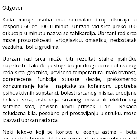
Odgovor
Kada miruje osoba ima normalan broj otkucaja u
rasponu 60 do 100 u minuti. Ubrzan rad srca preko 100
otkucaja u minutu naziva se tahikardija. Ubrzani rad srca
moze prouzrokovati vrtoglavicu, omaglicu, nedostatak
vazduha, bol u grudima.
Ubrzan rad srca može biti rezultat stalne psihičke
napetosti. Takođe postoje brojni drugi uzroci ubrzanog
rada srca: groznica, povisena temperatura, malokrvnost,
poremecena funkcija stitaste zlezde, prekomerno
konzumiranje kafe i napitaka sa kofeinom, upotreba
psihoaktivnih supstanci, bolesti srcanog misica, urodjene
bolesti srca, ostecenja srcanog misica ili elektricnog
sistema srca, povisen krvni pritisak i dr. Nekada
zeludacna kila, posebno pri presavijanju u struku, moze
izazvati ubrzan rad srca.
Neki lekovo koji se koriste u lecenju astme – beta
agonosti tj. bronhodilatatori mogu da izazovu ubrzan rad