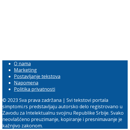
O nama
Marketing
Postavljanje tekstova
Napomena
Politika privatnosti
© 2023 Sva prava zadržana | Svi tekstovi portala
simptomi.rs predstavljaju autorsko delo registrovano u
Zavodu za Intelektualnu svojinu Republike Srbije. Svako
neovlašćeno preuzimanje, kopiranje i presnimavanje je
kažnjivo zakonom.