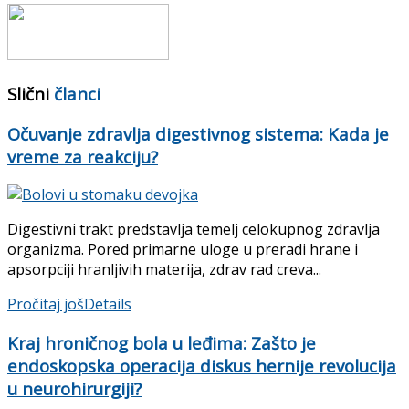
Slični
članci
Očuvanje zdravlja digestivnog sistema: Kada je
vreme za reakciju?
Digestivni trakt predstavlja temelj celokupnog zdravlja
organizma. Pored primarne uloge u preradi hrane i
apsorpciji hranljivih materija, zdrav rad creva...
Pročitaj još
Details
Kraj hroničnog bola u leđima: Zašto je
endoskopska operacija diskus hernije revolucija
u neurohirurgiji?