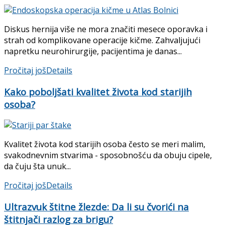
Diskus hernija više ne mora značiti mesece oporavka i
strah od komplikovane operacije kičme. Zahvaljujući
napretku neurohirurgije, pacijentima je danas...
Pročitaj još
Details
Kako poboljšati kvalitet života kod starijih
osoba?
Kvalitet života kod starijih osoba često se meri malim,
svakodnevnim stvarima - sposobnošću da obuju cipele,
da čuju šta unuk...
Pročitaj još
Details
Ultrazvuk štitne žlezde: Da li su čvorići na
štitnjači razlog za brigu?