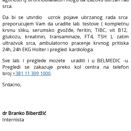
srca.
Da bi se utvrdio uzrok pojave ubrzanog rada srca
preporucujem Vam da uradite lab. testove ( kompletnu
krvnu sliku, serumsko gvožđe, feritin, TIBC, vit B12,
glukozu, kreatinin, transaminaze, FT4, TSH ), zatim
ultrazvuk srca, ambulatorno pracenje krvnog pritiska
24h, 24h EKG Holter i pregled kardiologa.
Sve lab. i preglede mozete uraditi i u BELMEDIC -u.
Pregledi se zakazuje preko kol centra na telefon
broj
+381 11 309 1000
.
Srdacno,
dr Branko Biberdžić
Internista