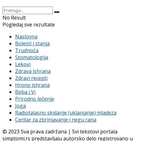
No Result
Pogledaj sve rezultate
Naslovna
Bolesti i stanja
Trudnoća
Stomatologija
Lekovi
Zdrava ishrana
Zdravi recepti
Hrono ishrana
Beba i Vi
Prirodno lečenje
Joga
Radiotalasno skidanje (uklanjanje) mladeza
Centar za zbrinjavanje i negu rana
© 2023 Sva prava zadržana | Svi tekstovi portala
simptomi.rs predstavljaju autorsko delo registrovano u