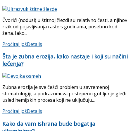
Čvorići (nodusi) u štitnoj žlezdi su relativno česti, a njihov
rizik od pojavljivanja raste s godinama, posebno kod
žena. Iako...
Pročitaj još
Details
Šta je zubna erozija, kako nastaje i koji su načini
lečenja?
Zubna erozija je sve češći problem u savremenoj
stomatologiji, a podrazumeva postepeno gubljenje gleđi
usled hemijskih procesa koji ne uključuju...
Pročitaj još
Details
Kako da vam ishrana bude bogatija
vitaminima?