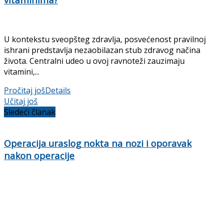
U kontekstu sveopšteg zdravlja, posvećenost pravilnoj
ishrani predstavlja nezaobilazan stub zdravog načina
života. Centralni udeo u ovoj ravnoteži zauzimaju
vitamini,...
Pročitaj još
Details
Učitaj još
Sledeći članak
Operacija uraslog nokta na nozi i oporavak
nakon operacije