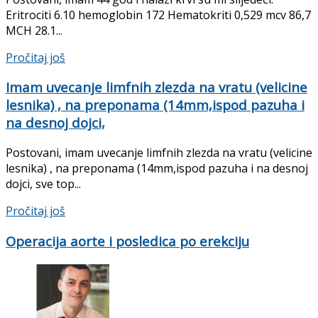
Eritrociti 6.10 hemoglobin 172 Hematokriti 0,529 mcv 86,7
MCH 28.1...
Pročitaj još
Imam uvecanje limfnih zlezda na vratu (velicine
lesnika) , na preponama (14mm,ispod pazuha i
na desnoj dojci,
Postovani, imam uvecanje limfnih zlezda na vratu (velicine
lesnika) , na preponama (14mm,ispod pazuha i na desnoj
dojci, sve top...
Pročitaj još
Operacija aorte i posledica po erekciju