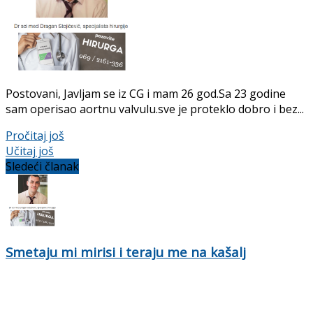
Postovani, Javljam se iz CG i mam 26 god.Sa 23 godine
sam operisao aortnu valvulu.sve je proteklo dobro i bez...
Pročitaj još
Učitaj još
Sledeći članak
Smetaju mi mirisi i teraju me na kašalj