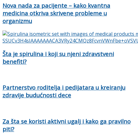
Nova nada za pacijente – kako kvantna
medicina otkriva skrivene probleme u
organizmu
Šta je spirulina i koji su njeni zdravstveni
benefiti?
Partnerstvo roditelja i pedijatara u kreiranju
zdravije budućnosti dece
Za šta se koristi aktivni ugalj i kako ga pravilno
piti?