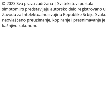
© 2023 Sva prava zadržana | Svi tekstovi portala
simptomi.rs predstavljaju autorsko delo registrovano u
Zavodu za Intelektualnu svojinu Republike Srbije. Svako
neovlašćeno preuzimanje, kopiranje i presnimavanje je
kažnjivo zakonom.