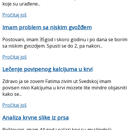
koje su urađene...
Pročitaj još
Imam problem sa niskim gvožđem
Postovani, imam 35god i skoro godinu i po dana se borim
sa niskim gvozdjem. Spusti se do 2, pa nakon...
Pročitaj još
Lečenje povipenog kalcijuma u krvi
Zdravo ja se zovem Fatima zivim ut Svedskoj imam
povisen nivo Kalcijuma u krvi mozete lite mindre objasniti
kako se...
Pročitaj još
Analiza krvne slike iz prsa
Poštovani, imam 44 god i nalazi krvi su mi slijedeći: