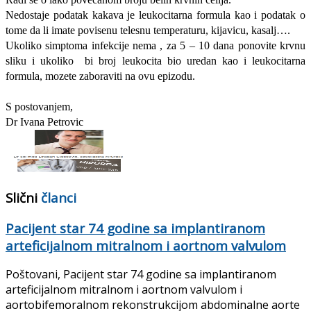
Nedostaje podatak kakava je leukocitarna formula kao i podatak o
tome da li imate povisenu telesnu temperaturu, kijavicu, kasalj….
Ukoliko simptoma infekcije nema , za 5 – 10 dana ponovite krvnu
sliku i ukoliko bi broj leukocita bio uredan kao i leukocitarna
formula, mozete zaboraviti na ovu epizodu.
S postovanjem,
Dr Ivana Petrovic
Slični
članci
Pacijent star 74 godine sa implantiranom
arteficijalnom mitralnom i aortnom valvulom
Poštovani, Pacijent star 74 godine sa implantiranom
arteficijalnom mitralnom i aortnom valvulom i
aortobifemoralnom rekonstrukcijom abdominalne aorte