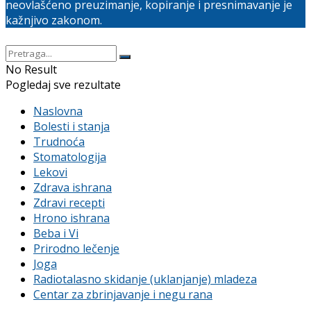
neovlašćeno preuzimanje, kopiranje i presnimavanje je
kažnjivo zakonom.
No Result
Pogledaj sve rezultate
Naslovna
Bolesti i stanja
Trudnoća
Stomatologija
Lekovi
Zdrava ishrana
Zdravi recepti
Hrono ishrana
Beba i Vi
Prirodno lečenje
Joga
Radiotalasno skidanje (uklanjanje) mladeza
Centar za zbrinjavanje i negu rana