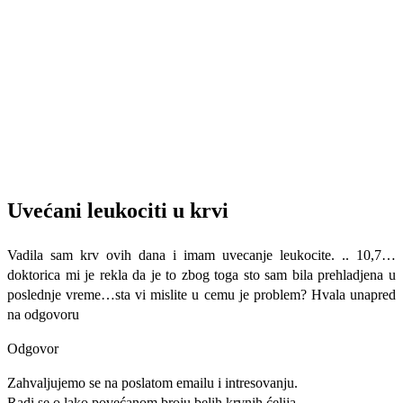
Uvećani leukociti u krvi
Vadila sam krv ovih dana i imam uvecanje leukocite. .. 10,7…
doktorica mi je rekla da je to zbog toga sto sam bila prehladjena u
poslednje vreme…sta vi mislite u cemu je problem? Hvala unapred
na odgovoru
Odgovor
Zahvaljujemo se na poslatom emailu i intresovanju.
Radi se o lako povećanom broju belih krvnih ćelija.