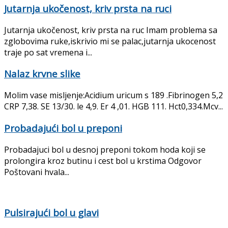
Jutarnja ukočenost, kriv prsta na ruci
Jutarnja ukočenost, kriv prsta na ruc Imam problema sa
zglobovima ruke,iskrivio mi se palac,jutarnja ukocenost
traje po sat vremena i...
Nalaz krvne slike
Molim vase misljenje:Acidium uricum s 189 .Fibrinogen 5,2
CRP 7,38. SE 13/30. le 4,9. Er 4 ,01. HGB 111. Hct0,334.Mcv...
Probadajući bol u preponi
Probadajuci bol u desnoj preponi tokom hoda koji se
prolongira kroz butinu i cest bol u krstima Odgovor
Poštovani hvala...
Pulsirajući bol u glavi