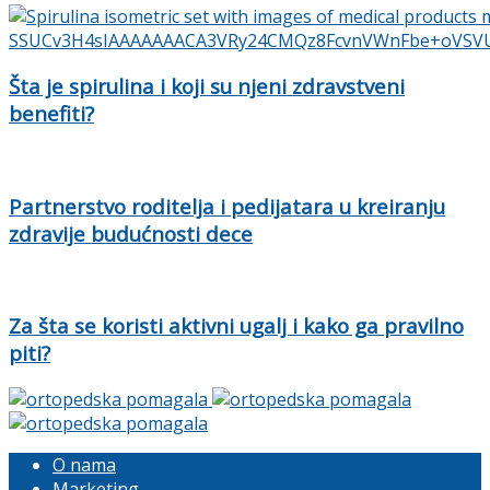
Šta je spirulina i koji su njeni zdravstveni
benefiti?
Partnerstvo roditelja i pedijatara u kreiranju
zdravije budućnosti dece
Za šta se koristi aktivni ugalj i kako ga pravilno
piti?
O nama
Marketing