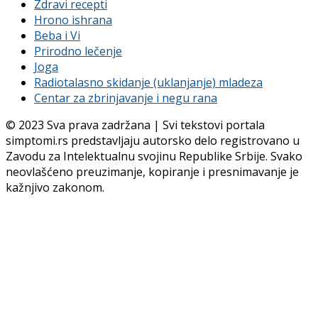
Zdravi recepti
Hrono ishrana
Beba i Vi
Prirodno lečenje
Joga
Radiotalasno skidanje (uklanjanje) mladeza
Centar za zbrinjavanje i negu rana
© 2023 Sva prava zadržana | Svi tekstovi portala
simptomi.rs predstavljaju autorsko delo registrovano u
Zavodu za Intelektualnu svojinu Republike Srbije. Svako
neovlašćeno preuzimanje, kopiranje i presnimavanje je
kažnjivo zakonom.