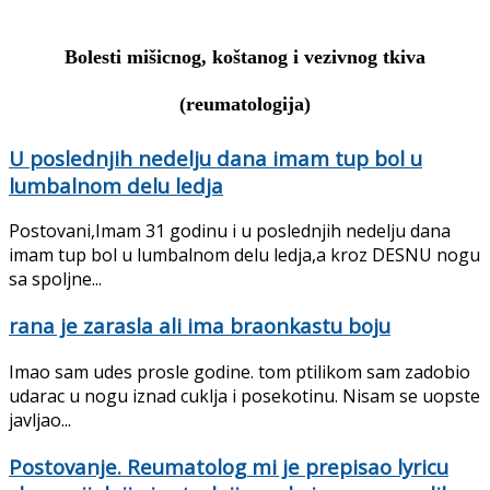
Bolesti mišicnog, koštanog i vezivnog tkiva
(reumatologija)
U poslednjih nedelju dana imam tup bol u
lumbalnom delu ledja
Postovani,Imam 31 godinu i u poslednjih nedelju dana
imam tup bol u lumbalnom delu ledja,a kroz DESNU nogu
sa spoljne...
rana je zarasla ali ima braonkastu boju
Imao sam udes prosle godine. tom ptilikom sam zadobio
udarac u nogu iznad cuklja i posekotinu. Nisam se uopste
javljao...
Postovanje. Reumatolog mi je prepisao lyricu