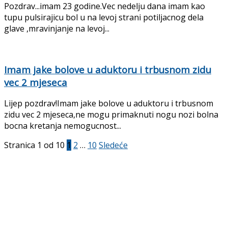
Pozdrav...imam 23 godine.Vec nedelju dana imam kao
tupu pulsirajicu bol u na levoj strani potiljacnog dela
glave ,mravinjanje na levoj...
Imam jake bolove u aduktoru i trbusnom zidu
vec 2 mjeseca
Lijep pozdrav!Imam jake bolove u aduktoru i trbusnom
zidu vec 2 mjeseca,ne mogu primaknuti nogu nozi bolna
bocna kretanja nemogucnost...
Stranica 1 od 10
1
2
…
10
Sledeće