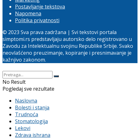
Postavljanje tekstova
Napomena
Politika privatnosti
© 2023 Sva prava zadržana | Svi tekstovi portala
simptomi.rs predstavljaju autorsko delo registrovano u
Zavodu za Intelektualnu svojinu Republike Srbije. Svako
neovlašćeno preuzimanje, kopiranje i presnimavanje je
kažnjivo zakonom.
No Result
Pogledaj sve rezultate
Naslovna
Bolesti i stanja
Trudnoća
Stomatologija
Lekovi
Zdrava ishrana