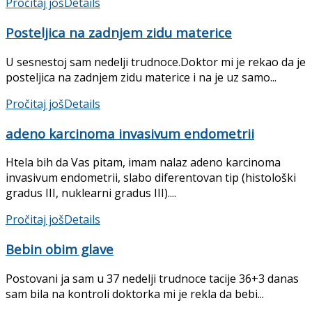
Pročitaj još
Details
Posteljica na zadnjem zidu materice
U sesnestoj sam nedelji trudnoce.Doktor mi je rekao da je
posteljica na zadnjem zidu materice i na je uz samo...
Pročitaj još
Details
adeno karcinoma invasivum endometrii
Htela bih da Vas pitam, imam nalaz adeno karcinoma
invasivum endometrii, slabo diferentovan tip (histološki
gradus III, nuklearni gradus III)....
Pročitaj još
Details
Bebin obim glave
Postovani ja sam u 37 nedelji trudnoce tacije 36+3 danas
sam bila na kontroli doktorka mi je rekla da bebi...