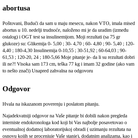
abortusa
Poštovani, Budući da sam u maju mesecu, nakon VTO, imala mised
abortus u 10. nedelji trudnoće, naloženo mi je da uradim (između
ostalog) i OGT test sa insulinemijom. Moji rezultati (sa 75 gr
glukoze) su: Glikemija 0- 5,00 ; 30- 4,70 ; 60- 4,80 ; 90- 5,40 ; 120-
4,40 ; 180-4,30 Insulinemija 0-10,55 ; 30-51,92 ; 60-64,03 ; 90-
61,53 ; 120-20, 24 ; 180-5,66 Moje pitanje je- da li su rezultati dobri
ili ne?! Visoka sam 173 cm, teška 77 kg i imam 32 godine (ako vam
to nešto znači) Unapred zahvalna na odgovoru
Odgovor
Hvala na iskazanom poverenju i poslatom pitanju.
Najadekvatniji odgovor na Vaše pitanje bi dobili nakon pregleda
interniste endokronologa kod koji bi Vas najbolje posavetovao o
eventualnoj dodatnoj laboratorijskoj obradi ( uzimanju rezultata na
osnovu kojih se procenjuje Vaše stanje), dodatnim analizama, kao i