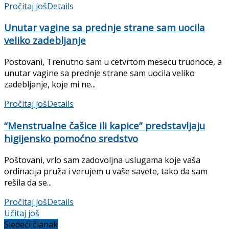
Pročitaj još
Details
Unutar vagine sa prednje strane sam uocila
veliko zadebljanje
Postovani, Trenutno sam u cetvrtom mesecu trudnoce, a
unutar vagine sa prednje strane sam uocila veliko
zadebljanje, koje mi ne...
Pročitaj još
Details
“Menstrualne čašice ili kapice” predstavljaju
higijensko pomoćno sredstvo
Poštovani, vrlo sam zadovoljna uslugama koje vaša
ordinacija pruža i verujem u vaše savete, tako da sam
rešila da se...
Pročitaj još
Details
Učitaj još
Sledeći članak