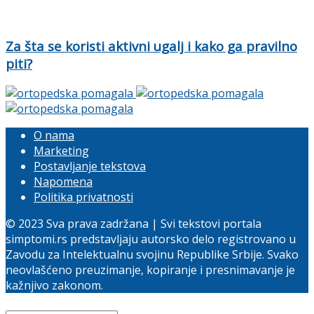
Za šta se koristi aktivni ugalj i kako ga pravilno
piti?
O nama
Marketing
Postavljanje tekstova
Napomena
Politika privatnosti
© 2023 Sva prava zadržana | Svi tekstovi portala
simptomi.rs predstavljaju autorsko delo registrovano u
Zavodu za Intelektualnu svojinu Republike Srbije. Svako
neovlašćeno preuzimanje, kopiranje i presnimavanje je
kažnjivo zakonom.