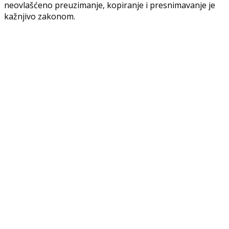
neovlašćeno preuzimanje, kopiranje i presnimavanje je
kažnjivo zakonom.