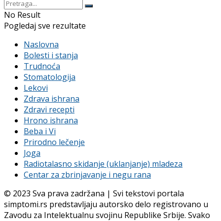
No Result
Pogledaj sve rezultate
Naslovna
Bolesti i stanja
Trudnoća
Stomatologija
Lekovi
Zdrava ishrana
Zdravi recepti
Hrono ishrana
Beba i Vi
Prirodno lečenje
Joga
Radiotalasno skidanje (uklanjanje) mladeza
Centar za zbrinjavanje i negu rana
© 2023 Sva prava zadržana | Svi tekstovi portala
simptomi.rs predstavljaju autorsko delo registrovano u
Zavodu za Intelektualnu svojinu Republike Srbije. Svako