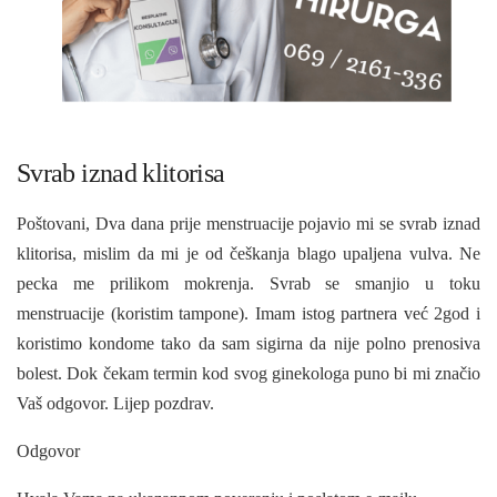
Svrab iznad klitorisa
Poštovani, Dva dana prije menstruacije pojavio mi se svrab iznad
klitorisa, mislim da mi je od češkanja blago upaljena vulva. Ne
pecka me prilikom mokrenja. Svrab se smanjio u toku
menstruacije (koristim tampone). Imam istog partnera već 2god i
koristimo kondome tako da sam sigirna da nije polno prenosiva
bolest. Dok čekam termin kod svog ginekologa puno bi mi značio
Vaš odgovor. Lijep pozdrav.
Odgovor