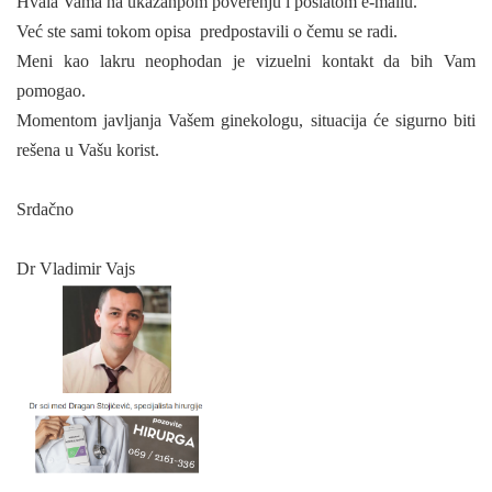
Hvala Vama na ukazanpom poverenju i poslatom e-mailu.
Već ste sami tokom opisa predpostavili o čemu se radi.
Meni kao lakru neophodan je vizuelni kontakt da bih Vam
pomogao.
Momentom javljanja Vašem ginekologu, situacija će sigurno biti
rešena u Vašu korist.
Srdačno
Dr Vladimir Vajs