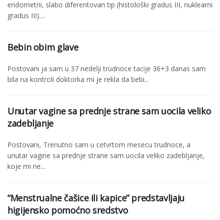
endometrii, slabo diferentovan tip (histološki gradus III, nuklearni
gradus III)....
Bebin obim glave
Postovani ja sam u 37 nedelji trudnoce tacije 36+3 danas sam
bila na kontroli doktorka mi je rekla da bebi...
Unutar vagine sa prednje strane sam uocila veliko
zadebljanje
Postovani, Trenutno sam u cetvrtom mesecu trudnoce, a
unutar vagine sa prednje strane sam uocila veliko zadebljanje,
koje mi ne...
“Menstrualne čašice ili kapice” predstavljaju
higijensko pomoćno sredstvo