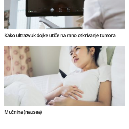
Kako ultrazvuk dojke utiče na rano otkrivanje tumora
Mučnina (nausea)