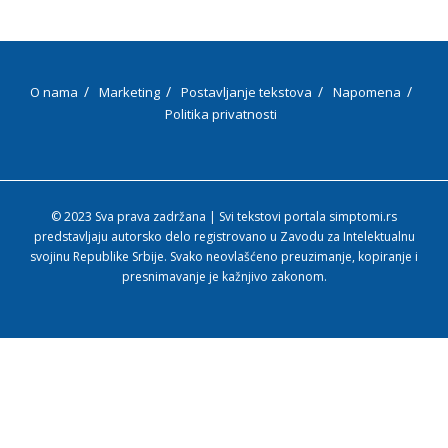
O nama
Marketing
Postavljanje tekstova
Napomena
Politika privatnosti
© 2023 Sva prava zadržana | Svi tekstovi portala simptomi.rs
predstavljaju autorsko delo registrovano u Zavodu za Intelektualnu
svojinu Republike Srbije. Svako neovlašćeno preuzimanje, kopiranje i
presnimavanje je kažnjivo zakonom.