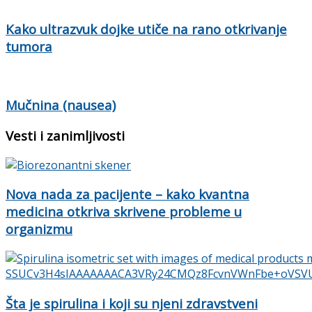
Kako ultrazvuk dojke utiče na rano otkrivanje
tumora
Mučnina (nausea)
Vesti i zanimljivosti
Nova nada za pacijente – kako kvantna
medicina otkriva skrivene probleme u
organizmu
Šta je spirulina i koji su njeni zdravstveni