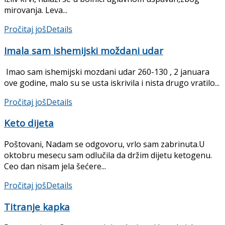
mirovanja. Leva...
Pročitaj još
Details
Imala sam ishemijski moždani udar
Imao sam ishemijski mozdani udar 260-130 , 2 januara
ove godine, malo su se usta iskrivila i nista drugo vratilo...
Pročitaj još
Details
Keto dijeta
Poštovani, Nadam se odgovoru, vrlo sam zabrinuta.U
oktobru mesecu sam odlučila da držim dijetu ketogenu.
Ceo dan nisam jela šećere...
Pročitaj još
Details
Titranje kapka