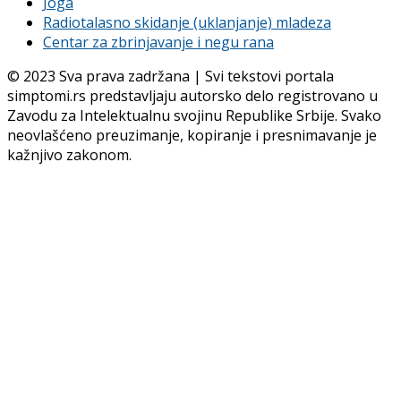
Joga
Radiotalasno skidanje (uklanjanje) mladeza
Centar za zbrinjavanje i negu rana
© 2023 Sva prava zadržana | Svi tekstovi portala
simptomi.rs predstavljaju autorsko delo registrovano u
Zavodu za Intelektualnu svojinu Republike Srbije. Svako
neovlašćeno preuzimanje, kopiranje i presnimavanje je
kažnjivo zakonom.