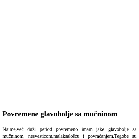
Povremene glavobolje sa mučninom
Naime,već duži period povremeno imam jake glavobolje sa
mučninom, nesvesticom,malaksalošću i povraćanjem.Tegobe su