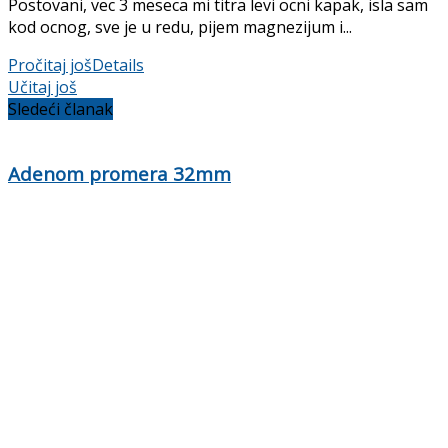
Postovani, vec 3 meseca mi titra levi ocni kapak, isla sam
kod ocnog, sve je u redu, pijem magnezijum i...
Pročitaj još
Details
Učitaj još
Sledeći članak
Adenom promera 32mm