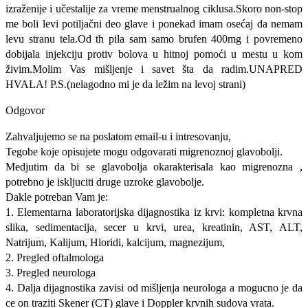
izraženije i učestalije za vreme menstrualnog ciklusa.Skoro non-stop
me boli levi potiljačni deo glave i ponekad imam osećaj da nemam
levu stranu tela.Od th pila sam samo brufen 400mg i povremeno
dobijala injekciju protiv bolova u hitnoj pomoći u mestu u kom
živim.Molim Vas mišljenje i savet šta da radim.UNAPRED
HVALA! P.S.(nelagodno mi je da ležim na levoj strani)
Odgovor
Zahvaljujemo se na poslatom email-u i intresovanju,
Tegobe koje opisujete mogu odgovarati migrenoznoj glavobolji.
Medjutim da bi se glavobolja okarakterisala kao migrenozna ,
potrebno je iskljuciti druge uzroke glavobolje.
Dakle potreban Vam je:
1. Elementarna laboratorijska dijagnostika iz krvi: kompletna krvna
slika, sedimentacija, secer u krvi, urea, kreatinin, AST, ALT,
Natrijum, Kalijum, Hloridi, kalcijum, magnezijum,
2. Pregled oftalmologa
3. Pregled neurologa
4. Dalja dijagnostika zavisi od mišljenja neurologa a mogucno je da
ce on traziti Skener (CT) glave i Doppler krvnih sudova vrata.