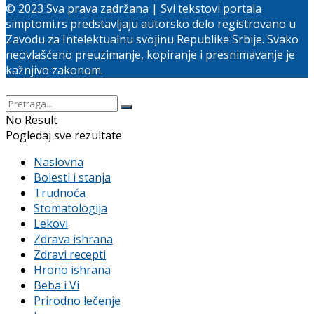
© 2023 Sva prava zadržana | Svi tekstovi portala
simptomi.rs predstavljaju autorsko delo registrovano u
Zavodu za Intelektualnu svojinu Republike Srbije. Svako
neovlašćeno preuzimanje, kopiranje i presnimavanje je
kažnjivo zakonom.
No Result
Pogledaj sve rezultate
Naslovna
Bolesti i stanja
Trudnoća
Stomatologija
Lekovi
Zdrava ishrana
Zdravi recepti
Hrono ishrana
Beba i Vi
Prirodno lečenje