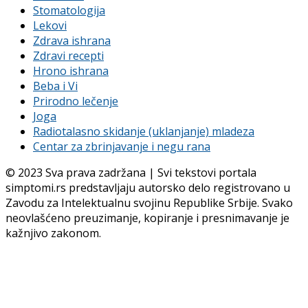
Stomatologija
Lekovi
Zdrava ishrana
Zdravi recepti
Hrono ishrana
Beba i Vi
Prirodno lečenje
Joga
Radiotalasno skidanje (uklanjanje) mladeza
Centar za zbrinjavanje i negu rana
© 2023 Sva prava zadržana | Svi tekstovi portala
simptomi.rs predstavljaju autorsko delo registrovano u
Zavodu za Intelektualnu svojinu Republike Srbije. Svako
neovlašćeno preuzimanje, kopiranje i presnimavanje je
kažnjivo zakonom.