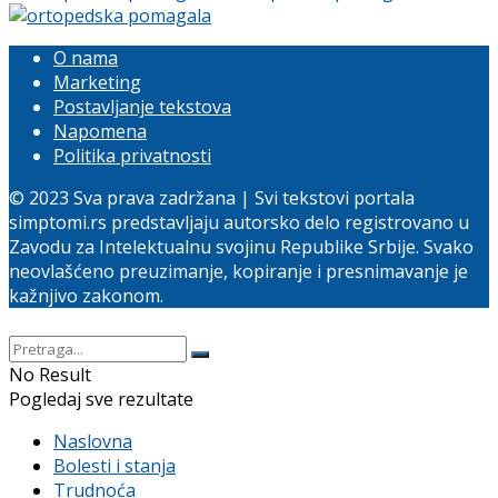
O nama
Marketing
Postavljanje tekstova
Napomena
Politika privatnosti
© 2023 Sva prava zadržana | Svi tekstovi portala
simptomi.rs predstavljaju autorsko delo registrovano u
Zavodu za Intelektualnu svojinu Republike Srbije. Svako
neovlašćeno preuzimanje, kopiranje i presnimavanje je
kažnjivo zakonom.
No Result
Pogledaj sve rezultate
Naslovna
Bolesti i stanja
Trudnoća