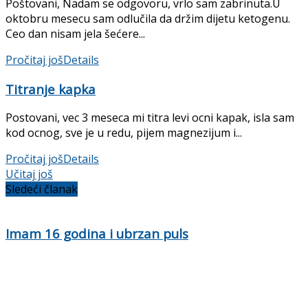
Poštovani, Nadam se odgovoru, vrlo sam zabrinuta.U
oktobru mesecu sam odlučila da držim dijetu ketogenu.
Ceo dan nisam jela šećere...
Pročitaj još
Details
Titranje kapka
Postovani, vec 3 meseca mi titra levi ocni kapak, isla sam
kod ocnog, sve je u redu, pijem magnezijum i...
Pročitaj još
Details
Učitaj još
Sledeći članak
Imam 16 godina i ubrzan puls