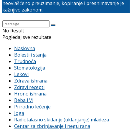
neovlašćeno preuzimanje, kopiranje i presnimavanje je
kažnjivo zakonom.
No Result
Pogledaj sve rezultate
Naslovna
Bolesti i stanja
Trudnoća
Stomatologija
Lekovi
Zdrava ishrana
Zdravi recepti
Hrono ishrana
Beba i Vi
Prirodno lečenje
Joga
Radiotalasno skidanje (uklanjanje) mladeza
Centar za zbrinjavanje i negu rana