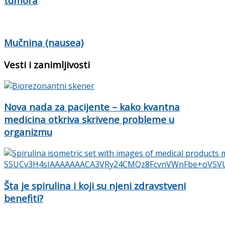
tumora
Mučnina (nausea)
Vesti i zanimljivosti
Nova nada za pacijente – kako kvantna
medicina otkriva skrivene probleme u
organizmu
Šta je spirulina i koji su njeni zdravstveni
benefiti?