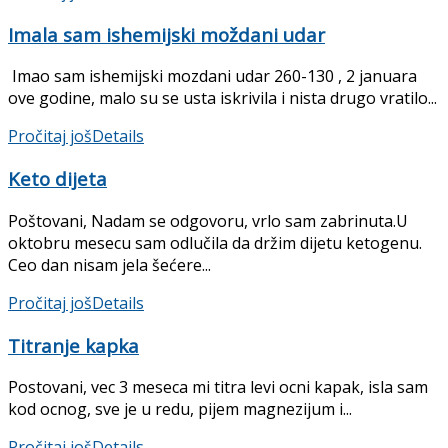
Imala sam ishemijski moždani udar
Imao sam ishemijski mozdani udar 260-130 , 2 januara
ove godine, malo su se usta iskrivila i nista drugo vratilo...
Pročitaj još
Details
Keto dijeta
Poštovani, Nadam se odgovoru, vrlo sam zabrinuta.U
oktobru mesecu sam odlučila da držim dijetu ketogenu.
Ceo dan nisam jela šećere...
Pročitaj još
Details
Titranje kapka
Postovani, vec 3 meseca mi titra levi ocni kapak, isla sam
kod ocnog, sve je u redu, pijem magnezijum i...
Pročitaj još
Details