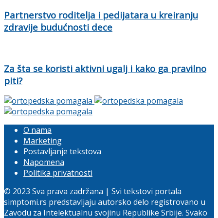
Partnerstvo roditelja i pedijatara u kreiranju
zdravije budućnosti dece
Za šta se koristi aktivni ugalj i kako ga pravilno
piti?
O nama
Marketing
Postavljanje tekstova
Napomena
Politika privatnosti
© 2023 Sva prava zadržana | Svi tekstovi portala
simptomi.rs predstavljaju autorsko delo registrovano u
Zavodu za Intelektualnu svojinu Republike Srbije. Svako