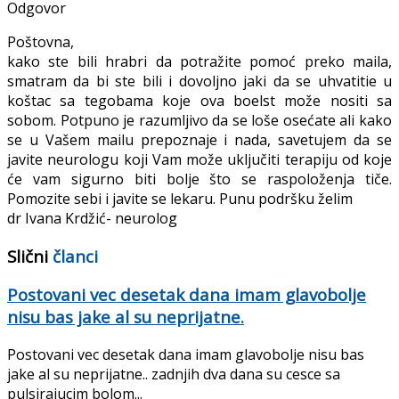
Odgovor
Poštovna,
kako ste bili hrabri da potražite pomoć preko maila,
smatram da bi ste bili i dovoljno jaki da se uhvatitie u
koštac sa tegobama koje ova boelst može nositi sa
sobom. Potpuno je razumljivo da se loše osećate ali kako
se u Vašem mailu prepoznaje i nada, savetujem da se
javite neurologu koji Vam može uključiti terapiju od koje
će vam sigurno biti bolje što se raspoloženja tiče.
Pomozite sebi i javite se lekaru. Punu podršku želim
dr Ivana Krdžić- neurolog
Slični
članci
Postovani vec desetak dana imam glavobolje
nisu bas jake al su neprijatne.
Postovani vec desetak dana imam glavobolje nisu bas
jake al su neprijatne.. zadnjih dva dana su cesce sa
pulsirajucim bolom...