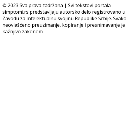
© 2023 Sva prava zadržana | Svi tekstovi portala
simptomi.rs predstavljaju autorsko delo registrovano u
Zavodu za Intelektualnu svojinu Republike Srbije. Svako
neovlašćeno preuzimanje, kopiranje i presnimavanje je
kažnjivo zakonom.