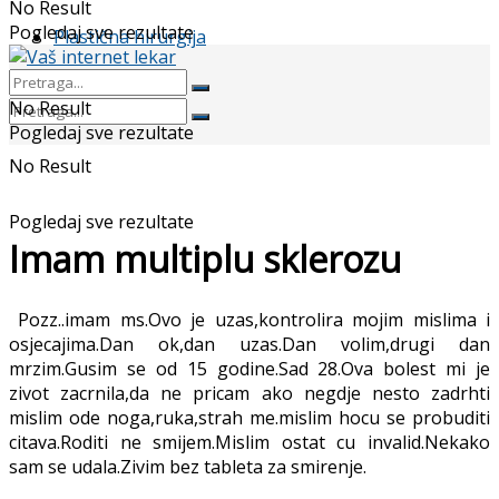
No Result
Pogledaj sve rezultate
Plastična hirurgija
No Result
Pogledaj sve rezultate
No Result
Pogledaj sve rezultate
Imam multiplu sklerozu
Pozz..imam ms.Ovo je uzas,kontrolira mojim mislima i
osjecajima.Dan ok,dan uzas.Dan volim,drugi dan
mrzim.Gusim se od 15 godine.Sad 28.Ova bolest mi je
zivot zacrnila,da ne pricam ako negdje nesto zadrhti
mislim ode noga,ruka,strah me.mislim hocu se probuditi
citava.Roditi ne smijem.Mislim ostat cu invalid.Nekako
sam se udala.Zivim bez tableta za smirenje.