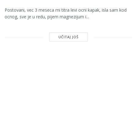
Postovani, vec 3 meseca mi titra levi ocni kapak, isla sam kod
ocnog, sve je u redu, pijem magnezijum i...
UČITAJ JOŠ