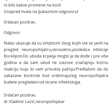
ni bilo kakve promene na kozi!
Unapred hvala na ljubaznom odgovoru!
Srdacan pozdrav,
Odgovor
Nalaz ukazuje da su simptomi zbog kojih ste se javili na
pregled neuropsihijatru,verovatno,posledica infekcije
Borelijom.Do uboda krpelja moglo je da dođe i pre više
godina a da sam ubod ne izazove značajniju kožnu
reakciju koja bi vam privukla pažnju.Predlažem da do
zakazane kontrole kod ordinirajućeg neuropsihijatra
budete pregledani od strane infektologa.
Srdačan pozdrav,
dr Vladimir Lazić,neuropsihijatar