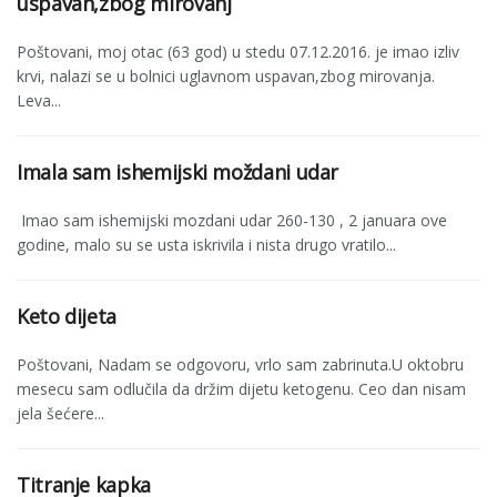
uspavan,zbog mirovanj
Poštovani, moj otac (63 god) u stedu 07.12.2016. je imao izliv
krvi, nalazi se u bolnici uglavnom uspavan,zbog mirovanja.
Leva...
Imala sam ishemijski moždani udar
Imao sam ishemijski mozdani udar 260-130 , 2 januara ove
godine, malo su se usta iskrivila i nista drugo vratilo...
Keto dijeta
Poštovani, Nadam se odgovoru, vrlo sam zabrinuta.U oktobru
mesecu sam odlučila da držim dijetu ketogenu. Ceo dan nisam
jela šećere...
Titranje kapka