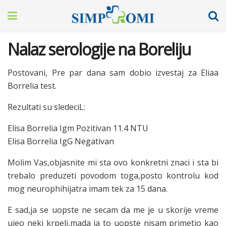
Nalaz serologije na Boreliju
Postovani,
Pre par dana sam dobio izvestaj za Eliaa
Borrelia test.
Rezultati su sledeciL:
Elisa Borrelia Igm Pozitivan 11.4 NTU
Elisa Borrelia IgG Negativan
Molim Vas,objasnite mi sta ovo konkretni znaci i sta bi
trebalo preduzeti povodom toga,posto kontrolu kod
mog neurophihijatra imam tek za 15 dana.
E sad,ja se uopste ne secam da me je u skorije vreme
ujeo neki krpelj,mada ja to uopste nisam primetio kao