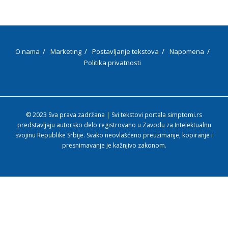
O nama
Marketing
Postavljanje tekstova
Napomena
Politika privatnosti
© 2023 Sva prava zadržana | Svi tekstovi portala simptomi.rs
predstavljaju autorsko delo registrovano u Zavodu za Intelektualnu
svojinu Republike Srbije. Svako neovlašćeno preuzimanje, kopiranje i
presnimavanje je kažnjivo zakonom.