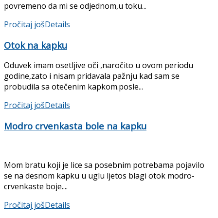
povremeno da mi se odjednom,u toku...
Pročitaj još
Details
Otok na kapku
Oduvek imam osetljive oči ,naročito u ovom periodu
godine,zato i nisam pridavala pažnju kad sam se
probudila sa otečenim kapkom.posle...
Pročitaj još
Details
Modro crvenkasta bole na kapku
Mom bratu koji je lice sa posebnim potrebama pojavilo
se na desnom kapku u uglu ljetos blagi otok modro-
crvenkaste boje....
Pročitaj još
Details