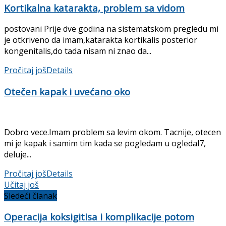
Kortikalna katarakta, problem sa vidom
postovani Prije dve godina na sistematskom pregledu mi
je otkriveno da imam,katarakta kortikalis posterior
kongenitalis,do tada nisam ni znao da...
Pročitaj još
Details
Otečen kapak i uvećano oko
Dobro vece.Imam problem sa levim okom. Tacnije, otecen
mi je kapak i samim tim kada se pogledam u ogledal7,
deluje...
Pročitaj još
Details
Učitaj još
Sledeći članak
Operacija koksigitisa i komplikacije potom