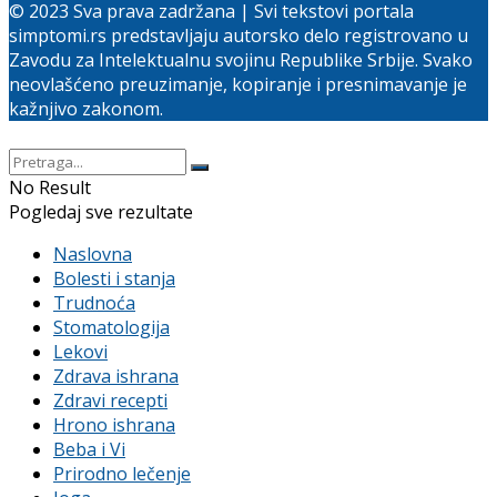
© 2023 Sva prava zadržana | Svi tekstovi portala
simptomi.rs predstavljaju autorsko delo registrovano u
Zavodu za Intelektualnu svojinu Republike Srbije. Svako
neovlašćeno preuzimanje, kopiranje i presnimavanje je
kažnjivo zakonom.
No Result
Pogledaj sve rezultate
Naslovna
Bolesti i stanja
Trudnoća
Stomatologija
Lekovi
Zdrava ishrana
Zdravi recepti
Hrono ishrana
Beba i Vi
Prirodno lečenje