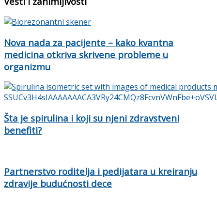
Vesti i zanimljivosti
Nova nada za pacijente – kako kvantna
medicina otkriva skrivene probleme u
organizmu
Šta je spirulina i koji su njeni zdravstveni
benefiti?
Partnerstvo roditelja i pedijatara u kreiranju
zdravije budućnosti dece