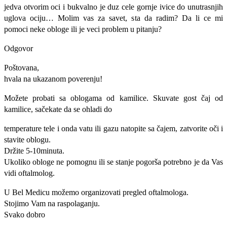
jedva otvorim oci i bukvalno je duz cele gornje ivice do unutrasnjih
uglova ociju… Molim vas za savet, sta da radim? Da li ce mi
pomoci neke obloge ili je veci problem u pitanju?
Odgovor
Poštovana,
hvala na ukazanom poverenju!
Možete probati sa oblogama od kamilice. Skuvate gost čaj od
kamilice, sačekate da se ohladi do
temperature tele i onda vatu ili gazu natopite sa čajem, zatvorite oči i
stavite oblogu.
Držite 5-10minuta.
Ukoliko obloge ne pomognu ili se stanje pogorša potrebno je da Vas
vidi oftalmolog.
U Bel Medicu možemo organizovati pregled oftalmologa.
Stojimo Vam na raspolaganju.
Svako dobro