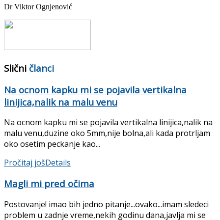
Dr Viktor Ognjenović
Slični
članci
Na ocnom kapku mi se pojavila vertikalna
linijica,nalik na malu venu
Na ocnom kapku mi se pojavila vertikalna linijica,nalik na
malu venu,duzine oko 5mm,nije bolna,ali kada protrljam
oko osetim peckanje kao...
Pročitaj još
Details
Magli mi pred očima
Postovanje! imao bih jedno pitanje...ovako...imam sledeci
problem u zadnje vreme,nekih godinu dana,javlja mi se