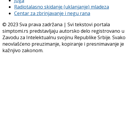
Joga
Radiotalasno skidanje (uklanjanje) mladeza
Centar za zbrinjavanje i negu rana
© 2023 Sva prava zadržana | Svi tekstovi portala
simptomi.rs predstavljaju autorsko delo registrovano u
Zavodu za Intelektualnu svojinu Republike Srbije. Svako
neovlašćeno preuzimanje, kopiranje i presnimavanje je
kažnjivo zakonom.