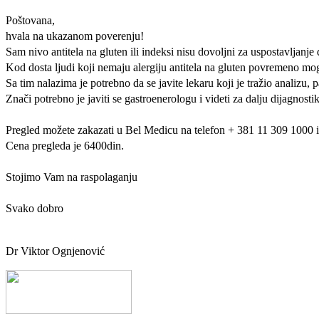
Poštovana,
hvala na ukazanom poverenju!
Sam nivo antitela na gluten ili indeksi nisu dovoljni za uspostavljanje 
Kod dosta ljudi koji nemaju alergiju antitela na gluten povremeno mog
Sa tim nalazima je potrebno da se javite lekaru koji je tražio analizu, 
Znači potrebno je javiti se gastroenerologu i videti za dalju dijagnosti
Pregled možete zakazati u Bel Medicu na telefon + 381 11 309 1000 i
Cena pregleda je 6400din.
Stojimo Vam na raspolaganju
Svako dobro
Dr Viktor Ognjenović