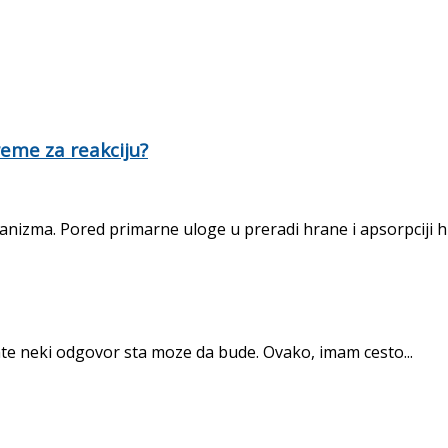
reme za reakciju?
nizma. Pored primarne uloge u preradi hrane i apsorpciji hran
te neki odgovor sta moze da bude. Ovako, imam cesto...