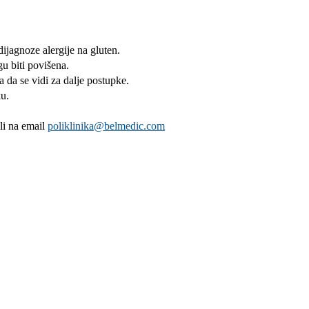
dijagnoze alergije na gluten.
u biti povišena.
pa da se vidi za dalje postupke.
ku.
li na email
poliklinika@belmedic.com