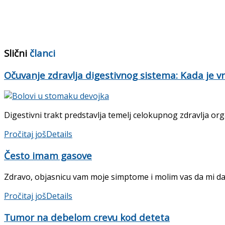
Slični
članci
Očuvanje zdravlja digestivnog sistema: Kada je v
Digestivni trakt predstavlja temelj celokupnog zdravlja orga
Pročitaj još
Details
Često imam gasove
Zdravo, objasnicu vam moje simptome i molim vas da mi da
Pročitaj još
Details
Tumor na debelom crevu kod deteta