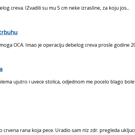
og creva. IZvadili su mu 5 cm neke izrasline, za koju jos...
 trbuhu
moga OCA. Imao je operaciju debelog creva prosle godine 201
na
ema ujutro i uvece stolica, odjednom me pocelo blago boleti
o crvena rana koja pece. Uradio sam niz zdr. pregleda ukljucuj