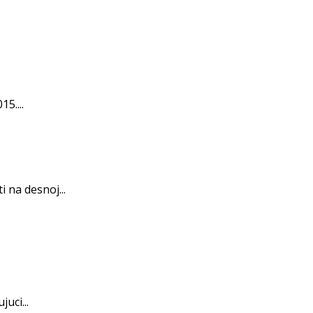
5....
 na desnoj...
uci...