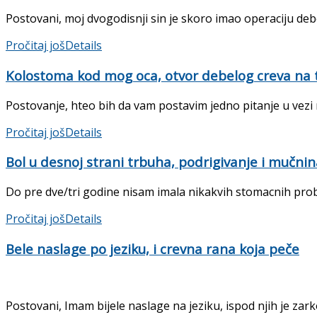
Postovani, moj dvogodisnji sin je skoro imao operaciju debel
Pročitaj još
Details
Kolostoma kod mog oca, otvor debelog creva na
Postovanje, hteo bih da vam postavim jedno pitanje u vezi 
Pročitaj još
Details
Bol u desnoj strani trbuha, podrigivanje i mučni
Do pre dve/tri godine nisam imala nikakvih stomacnih probl
Pročitaj još
Details
Bele naslage po jeziku, i crevna rana koja peče
Postovani, Imam bijele naslage na jeziku, ispod njih je zark