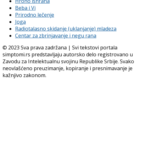
Hrono ishrana
Beba i Vi
Prirodno lečenje
Joga
Radiotalasno skidanje (uklanjanje) mladeza
Centar za zbrinjavanje i negu rana
© 2023 Sva prava zadržana | Svi tekstovi portala
simptomi.rs predstavljaju autorsko delo registrovano u
Zavodu za Intelektualnu svojinu Republike Srbije. Svako
neovlašćeno preuzimanje, kopiranje i presnimavanje je
kažnjivo zakonom.