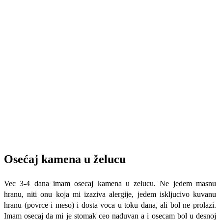
Osećaj kamena u želucu
Vec 3-4 dana imam osecaj kamena u zelucu. Ne jedem masnu
hranu, niti onu koja mi izaziva alergije, jedem iskljucivo kuvanu
hranu (povrce i meso) i dosta voca u toku dana, ali bol ne prolazi.
Imam osecaj da mi je stomak ceo naduvan a i osecam bol u desnoj