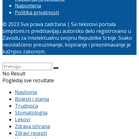
Napomena
Politika privatnosti
© 2023 Sva prava zadržana | Svi tekstovi portala
simptomi.rs predstavljaju autorsko delo registrovano u
Zavodu za Intelektualnu svojinu Republike Srbije. Svako
neovlašćeno preuzimanje, kopiranje i presnimavanje je
kažnjivo zakonom.
No Result
Pogledaj sve rezultate
Naslovna
Bolesti i stanja
Trudnoća
Stomatologija
Lekovi
Zdrava ishrana
Zdravi recepti