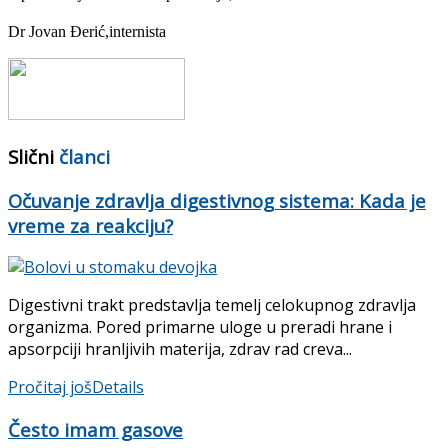
Dr Jovan Đerić,internista
Slični
članci
Očuvanje zdravlja digestivnog sistema: Kada je
vreme za reakciju?
Digestivni trakt predstavlja temelj celokupnog zdravlja
organizma. Pored primarne uloge u preradi hrane i
apsorpciji hranljivih materija, zdrav rad creva...
Pročitaj još
Details
Često imam gasove