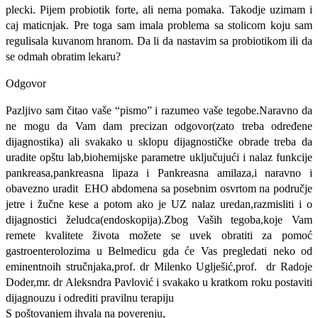
plecki. Pijem probiotik forte, ali nema pomaka. Takodje uzimam i
caj maticnjak. Pre toga sam imala problema sa stolicom koju sam
regulisala kuvanom hranom. Da li da nastavim sa probiotikom ili da
se odmah obratim lekaru?
Odgovor
Pazljivo sam čitao vaše “pismo” i razumeo vaše tegobe.Naravno da
ne mogu da Vam dam precizan odgovor(zato treba određene
dijagnostika) ali svakako u sklopu dijagnostičke obrade treba da
uradite opštu lab,biohemijske parametre uključujući i nalaz funkcije
pankreasa,pankreasna lipaza i Pankreasna amilaza,i naravno i
obavezno uradit EHO abdomena sa posebnim osvrtom na područje
jetre i žučne kese a potom ako je UZ nalaz uredan,razmisliti i o
dijagnostici želudca(endoskopija).Zbog Vaših tegoba,koje Vam
remete kvalitete života možete se uvek obratiti za pomoć
gastroenterolozima u Belmedicu gda će Vas pregledati neko od
eminentnoih stručnjaka,prof. dr Milenko Uglješić,prof. dr Radoje
Doder,mr. dr Aleksndra Pavlović i svakako u kratkom roku postaviti
dijagnouzu i odrediti pravilnu terapiju
S poštovanjem ihvala na poverenju,