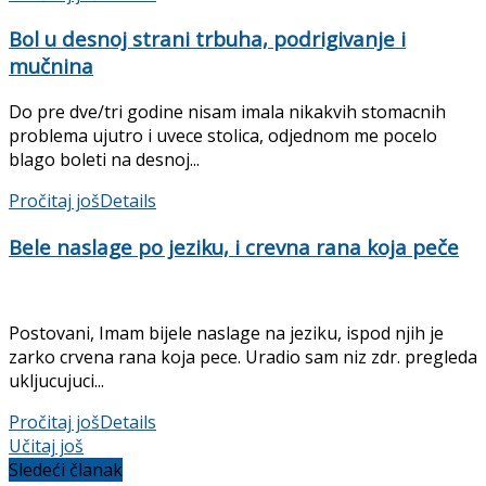
Bol u desnoj strani trbuha, podrigivanje i
mučnina
Do pre dve/tri godine nisam imala nikakvih stomacnih
problema ujutro i uvece stolica, odjednom me pocelo
blago boleti na desnoj...
Pročitaj još
Details
Bele naslage po jeziku, i crevna rana koja peče
Postovani, Imam bijele naslage na jeziku, ispod njih je
zarko crvena rana koja pece. Uradio sam niz zdr. pregleda
ukljucujuci...
Pročitaj još
Details
Učitaj još
Sledeći članak