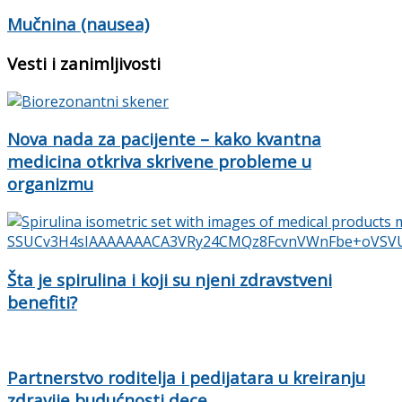
Mučnina (nausea)
Vesti i zanimljivosti
Nova nada za pacijente – kako kvantna
medicina otkriva skrivene probleme u
organizmu
Šta je spirulina i koji su njeni zdravstveni
benefiti?
Partnerstvo roditelja i pedijatara u kreiranju
zdravije budućnosti dece