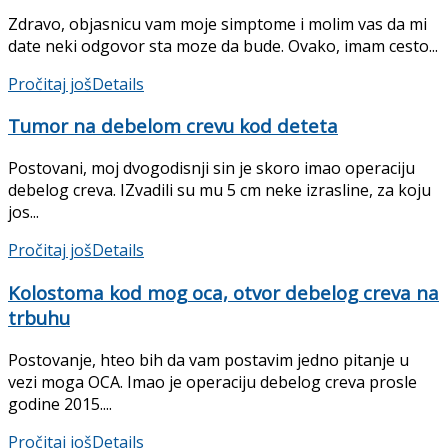
Zdravo, objasnicu vam moje simptome i molim vas da mi
date neki odgovor sta moze da bude. Ovako, imam cesto...
Pročitaj još
Details
Tumor na debelom crevu kod deteta
Postovani, moj dvogodisnji sin je skoro imao operaciju
debelog creva. IZvadili su mu 5 cm neke izrasline, za koju
jos...
Pročitaj još
Details
Kolostoma kod mog oca, otvor debelog creva na
trbuhu
Postovanje, hteo bih da vam postavim jedno pitanje u
vezi moga OCA. Imao je operaciju debelog creva prosle
godine 2015....
Pročitaj još
Details