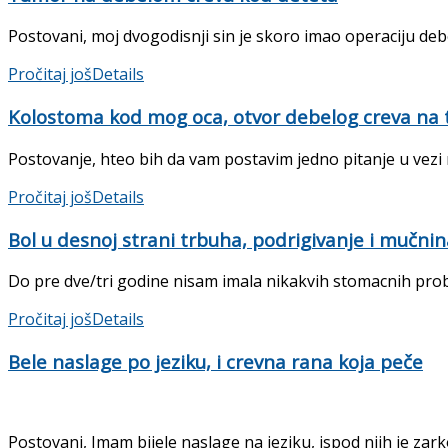
Postovani, moj dvogodisnji sin je skoro imao operaciju debel
Pročitaj još
Details
Kolostoma kod mog oca, otvor debelog creva na
Postovanje, hteo bih da vam postavim jedno pitanje u vezi 
Pročitaj još
Details
Bol u desnoj strani trbuha, podrigivanje i mučni
Do pre dve/tri godine nisam imala nikakvih stomacnih probl
Pročitaj još
Details
Bele naslage po jeziku, i crevna rana koja peče
Postovani, Imam bijele naslage na jeziku, ispod njih je zark