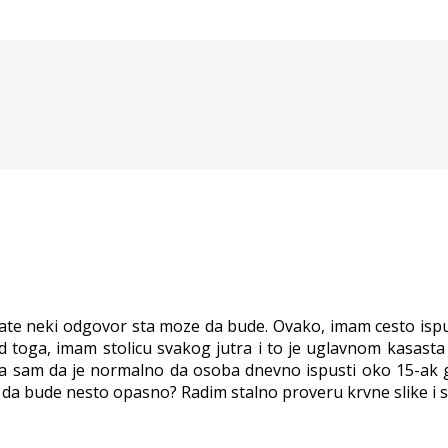
te neki odgovor sta moze da bude. Ovako, imam cesto ispus
toga, imam stolicu svakog jutra i to je uglavnom kasasta s
a sam da je normalno da osoba dnevno ispusti oko 15-ak gas
 da bude nesto opasno? Radim stalno proveru krvne slike i s