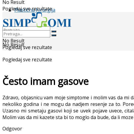
No Result
Pogledaj sve rezultate
Plastična hirurgija
No Result
No Result
Pogledaj sve rezultate
Pogledaj sve rezultate
Često imam gasove
Zdravo, objasnicu vam moje simptome i molim vas da mi da
nekoliko godina i ne mogu da nadjem resenje za to. Pored 
Uzasno mi smetaju gasovi koji se uvek pojave uvece, cital
Molim vas da mi kazete sta bi to moglo da bude, da li moze
Odgovor