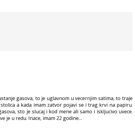
tanje gasova, to je uglavnom u vecernjim satima, to traje
tolica a kada imam zatvor pojavi se i trag krvi na papiru.
ova, sto je slucaj i kod mene ali samo i iskljucivo uvece.
ve je u redu. Inace, imam 22 godine…