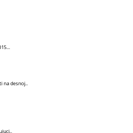
5....
 na desnoj...
uci...