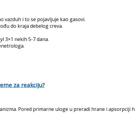
 vazduh i to se pojavljuje kao gasovi.
dođu do kraja debelog creva.
 3×1 nekih 5-7 dana.
enetrologa.
reme za reakciju?
nizma. Pored primarne uloge u preradi hrane i apsorpciji hran