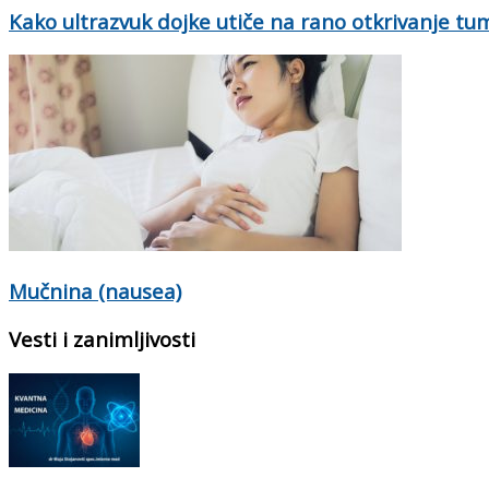
Kako ultrazvuk dojke utiče na rano otkrivanje tu
Mučnina (nausea)
Vesti i zanimljivosti