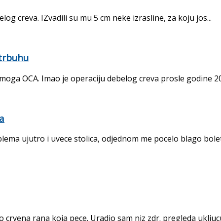
og creva. IZvadili su mu 5 cm neke izrasline, za koju jos...
 trbuhu
moga OCA. Imao je operaciju debelog creva prosle godine 201
na
ema ujutro i uvece stolica, odjednom me pocelo blago boleti
o crvena rana koja pece. Uradio sam niz zdr. pregleda ukljucuj