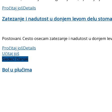
Pročitaj još
Details
Zatezanje i nadutost u donjem levom delu stom
Postovani. Cesto osecam zatezanje i nadutost u donjem lev
Pročitaj još
Details
Učitaj još
Sledeći članak
Bol u plućima