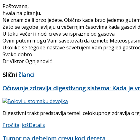
Poštovana,
hvala na pitanju.
Ne znam da li brzo jedete. Obično kada brzo jedemo gutamo
Zato se tegobe javljaju u večernjim časovima kada gasovi 
U toku večeri i noći creva se isprazne od gasova.
Ovim putem mogu Vam savetovati da uzmete Meteospasmyl
Ukoliko se tegobe nastave savetujem Vam pregled gastro
Svako dobro
Dr Viktor Ognjenović
Slični
članci
Očuvanje zdravlja digestivnog sistema: Kada je v
Digestivni trakt predstavlja temelj celokupnog zdravlja orga
Pročitaj još
Details
Tumor na debelom crevu kod deteta