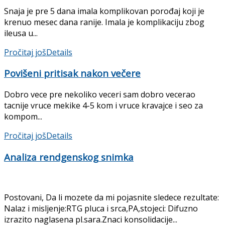
Snaja je pre 5 dana imala komplikovan porođaj koji je
krenuo mesec dana ranije. Imala je komplikaciju zbog
ileusa u...
Pročitaj još
Details
Povišeni pritisak nakon večere
Dobro vece pre nekoliko veceri sam dobro vecerao
tacnije vruce mekike 4-5 kom i vruce kravajce i seo za
kompom...
Pročitaj još
Details
Analiza rendgenskog snimka
Postovani, Da li mozete da mi pojasnite sledece rezultate:
Nalaz i misljenje:RTG pluca i srca,PA,stojeci: Difuzno
izrazito naglasena pl.sara.Znaci konsolidacije...