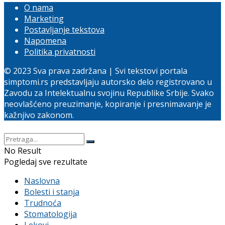
O nama
Marketing
Postavljanje tekstova
Napomena
Politika privatnosti
© 2023 Sva prava zadržana | Svi tekstovi portala
simptomi.rs predstavljaju autorsko delo registrovano u
Zavodu za Intelektualnu svojinu Republike Srbije. Svako
neovlašćeno preuzimanje, kopiranje i presnimavanje je
kažnjivo zakonom.
No Result
Pogledaj sve rezultate
Naslovna
Bolesti i stanja
Trudnoća
Stomatologija
Lekovi