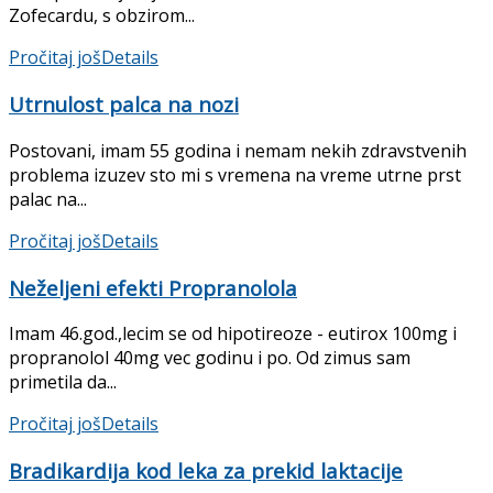
Zofecardu, s obzirom...
Pročitaj još
Details
Utrnulost palca na nozi
Postovani, imam 55 godina i nemam nekih zdravstvenih
problema izuzev sto mi s vremena na vreme utrne prst
palac na...
Pročitaj još
Details
Neželjeni efekti Propranolola
Imam 46.god.,lecim se od hipotireoze - eutirox 100mg i
propranolol 40mg vec godinu i po. Od zimus sam
primetila da...
Pročitaj još
Details
Bradikardija kod leka za prekid laktacije