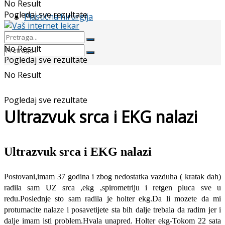
No Result
Pogledaj sve rezultate
Plastična hirurgija
No Result
Pogledaj sve rezultate
No Result
Pogledaj sve rezultate
Ultrazvuk srca i EKG nalazi
Ultrazvuk srca i EKG nalazi
Postovani,imam 37 godina i zbog nedostatka vazduha ( kratak dah)
radila sam UZ srca ,ekg ,spirometriju i retgen pluca sve u
redu.Poslednje sto sam radila je holter ekg.Da li mozete da mi
protumacite nalaze i posavetijete sta bih dalje trebala da radim jer i
dalje imam isti problem.Hvala unapred. Holter ekg-Tokom 22 sata