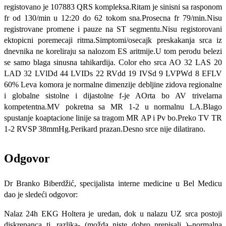
registovano je 107883 QRS kompleksa.Ritam je sinisni sa rasponom
fr od 130/min u 12:20 do 62 tokom sna.Prosecna fr 79/min.Nisu
registrovane promene i pauze na ST segmentu.Nisu registorovani
ektopicni poremecaji ritma.Simptomi/osecajk preskakanja srca iz
dnevnika ne koreliraju sa nalozom ES aritmije.U tom perodu belezi
se samo blaga sinusna tahikardija. Color eho srca AO 32 LAS 20
LAD 32 LVlDd 44 LVIDs 22 RVdd 19 IVSd 9 LVPWd 8 EFLV
60% Leva komora je normalne dimenzije debljine zidova regionalne
i globalne sistolne i dijastolne f-je AOrta bo AV trivelarna
kompetentna.MV pokretna sa MR 1-2 u normalnu LA.Blago
spustanje koaptacione linije sa tragom MR AP i Pv bo.Preko TV TR
1-2 RVSP 38mmHg.Perikard prazan.Desno srce nije dilatirano.
Odgovor
Dr Branko Biberdžić, specijalista interne medicine u Bel Medicu
dao je sledeći odgovor:
Nalaz 24h EKG Holtera je uredan, dok u nalazu UZ srca postoji
diskrepanca tj. razlika- (možda niste dobro prepisali )–normalna