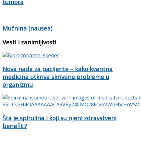
tumora
Mučnina (nausea)
Vesti i zanimljivosti
Nova nada za pacijente – kako kvantna
medicina otkriva skrivene probleme u
organizmu
Šta je spirulina i koji su njeni zdravstveni
benefiti?