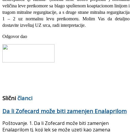
veličina leve pretkomore sa blago spuštenom koaptacionom linijom i
tragom mitralne regurgitacije, a s druge strane mitralna regurgitacija
1 – 2 uz normalnu levu pretkomoru. Molim Vas da detaljno
dostavite izveštaj UZ srca, radi interpretacije.
Odgovor dao
Slični
članci
Da li Zofecard može biti zamenjen Enalaprilom
Poštovanje. 1. Da li Zofecard može biti zamenjen
Enalaprilom tj. koji lek se može uzeti kao zamena