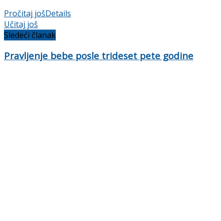
Pročitaj još
Details
Učitaj još
Sledeći članak
Pravljenje bebe posle trideset pete godine