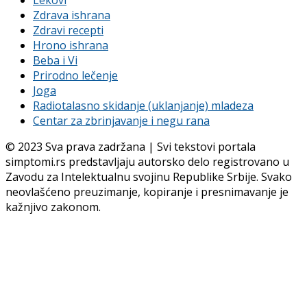
Zdrava ishrana
Zdravi recepti
Hrono ishrana
Beba i Vi
Prirodno lečenje
Joga
Radiotalasno skidanje (uklanjanje) mladeza
Centar za zbrinjavanje i negu rana
© 2023 Sva prava zadržana | Svi tekstovi portala
simptomi.rs predstavljaju autorsko delo registrovano u
Zavodu za Intelektualnu svojinu Republike Srbije. Svako
neovlašćeno preuzimanje, kopiranje i presnimavanje je
kažnjivo zakonom.