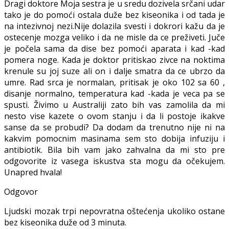
Dragi doktore Moja sestra je u sredu dozivela srčani udar
tako je do pomoći ostala duže bez kiseonika i od tada je
na intezivnoj nezi.Nije dolazila svesti i dokrori kažu da je
ostecenje mozga veliko i da ne misle da ce preživeti. Juče
je počela sama da dise bez pomoći aparata i kad -kad
pomera noge. Kada je doktor pritiskao zivce na noktima
krenule su joj suze ali on i dalje smatra da ce ubrzo da
umre. Rad srca je normalan, pritisak je oko 102 sa 60 ,
disanje normalno, temperatura kad -kada je veca pa se
spusti. Živimo u Australiji zato bih vas zamolila da mi
nesto vise kazete o ovom stanju i da li postoje ikakve
sanse da se probudi? Da dodam da trenutno nije ni na
kakvim pomocnim masinama sem sto dobija infuziju i
antibiotik. Bila bih vam jako zahvalna da mi sto pre
odgovorite iz vasega iskustva sta mogu da očekujem.
Unapred hvala!
Odgovor
Ljudski mozak trpi nepovratna oštećenja ukoliko ostane
bez kiseonika duže od 3 minuta.