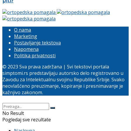
piti?
O nama
Marketing
Postavljanje tekstova
Napomena
Politika privatnosti
© 2023 Sva prava zadržana | Svi tekstovi portala
simptomi.rs predstavljaju autorsko delo registrovano u
Zavodu za Intelektualnu svojinu Republike Srbije. Svako
neovlašćeno preuzimanje, kopiranje i presnimavanje je
kažnjivo zakonom.
No Result
Pogledaj sve rezultate
Naslovna