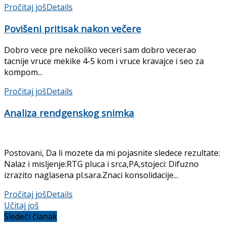
Pročitaj još
Details
Povišeni pritisak nakon večere
Dobro vece pre nekoliko veceri sam dobro vecerao
tacnije vruce mekike 4-5 kom i vruce kravajce i seo za
kompom...
Pročitaj još
Details
Analiza rendgenskog snimka
Postovani, Da li mozete da mi pojasnite sledece rezultate:
Nalaz i misljenje:RTG pluca i srca,PA,stojeci: Difuzno
izrazito naglasena pl.sara.Znaci konsolidacije...
Pročitaj još
Details
Učitaj još
Sledeći članak