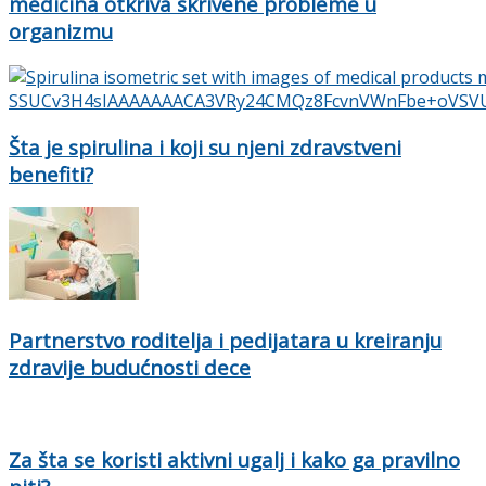
medicina otkriva skrivene probleme u
organizmu
Šta je spirulina i koji su njeni zdravstveni
benefiti?
Partnerstvo roditelja i pedijatara u kreiranju
zdravije budućnosti dece
Za šta se koristi aktivni ugalj i kako ga pravilno