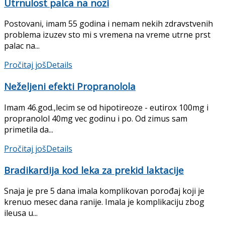
Utrnulost palca na nozi
Postovani, imam 55 godina i nemam nekih zdravstvenih
problema izuzev sto mi s vremena na vreme utrne prst
palac na...
Pročitaj još
Details
Neželjeni efekti Propranolola
Imam 46.god.,lecim se od hipotireoze - eutirox 100mg i
propranolol 40mg vec godinu i po. Od zimus sam
primetila da...
Pročitaj još
Details
Bradikardija kod leka za prekid laktacije
Snaja je pre 5 dana imala komplikovan porođaj koji je
krenuo mesec dana ranije. Imala je komplikaciju zbog
ileusa u...