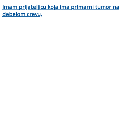
Imam prijateljicu koja ima primarni tumor na
debelom crevu,