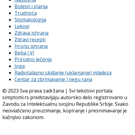
Bolesti i stanja
Trudnoća
Stomatologija
Lekovi
Zdrava ishrana
Zdravi recepti
Hrono ishrana
Beba i Vi
Prirodno lečenje
Joga
Radiotalasno skidanje (uklanjanje) mladeza
Centar za zbrinjavanje i negu rana
© 2023 Sva prava zadržana | Svi tekstovi portala
simptomi.rs predstavljaju autorsko delo registrovano u
Zavodu za Intelektualnu svojinu Republike Srbije. Svako
neovlašćeno preuzimanje, kopiranje i presnimavanje je
kažnjivo zakonom.