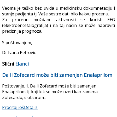
Veoma je teško bez uvida u medicinsku dokumnetaciju i
stanje pacijenta tj. Vaše sestre dati bilo kakvu procenu.
Za procenu moždane aktivnosti se koristi EEG
(elektroencefalografija) i na taj način se može napraviti
preciznija prognoza.
S poštovanjem,
Dr Ivana Petrovic
Slični
članci
Da li Zofecard može biti zamenjen Enalaprilom
Poštovanje. 1. Da li Zofecard može biti zamenjen
Enalaprilom tj. koji lek se može uzeti kao zamena
Zofecardu, s obzirom...
Pročitaj još
Details