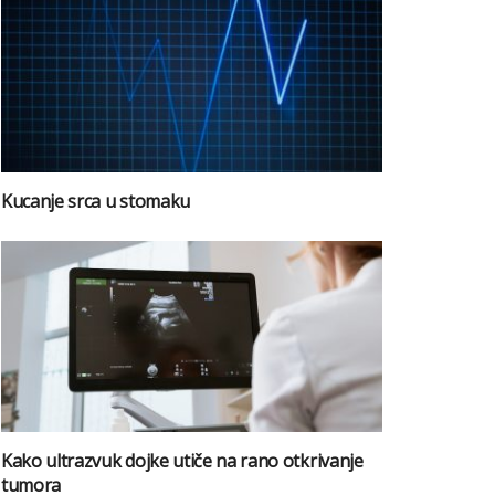
Kucanje srca u stomaku
Kako ultrazvuk dojke utiče na rano otkrivanje
tumora