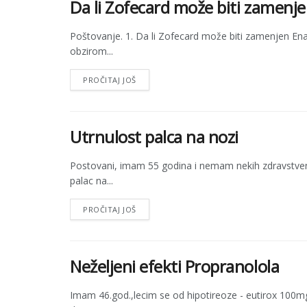
Da li Zofecard može biti zamenj
Poštovanje. 1. Da li Zofecard može biti zamenjen Ena
obzirom...
PROČITAJ JOŠ
Utrnulost palca na nozi
Postovani, imam 55 godina i nemam nekih zdravstven
palac na...
PROČITAJ JOŠ
Neželjeni efekti Propranolola
Imam 46.god.,lecim se od hipotireoze - eutirox 100m