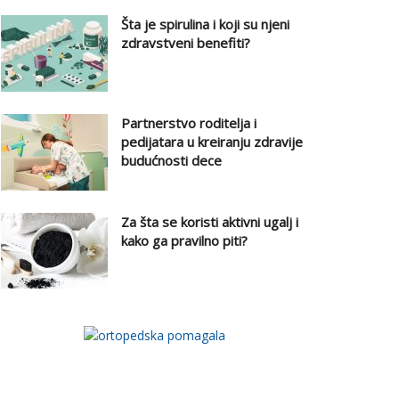
Šta je spirulina i koji su njeni
zdravstveni benefiti?
Partnerstvo roditelja i
pedijatara u kreiranju zdravije
budućnosti dece
Za šta se koristi aktivni ugalj i
kako ga pravilno piti?