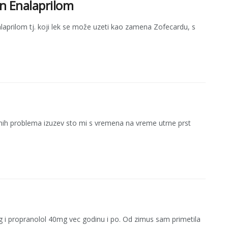
en Enalaprilom
laprilom tj. koji lek se može uzeti kao zamena Zofecardu, s
ih problema izuzev sto mi s vremena na vreme utrne prst
g i propranolol 40mg vec godinu i po. Od zimus sam primetila