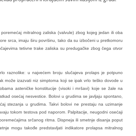
remećaj mitralnog zaliska (valvule) zbog kojeg jedan ili oba
more srca, imaju širu površinu, tako da su izbočeni u pretkomoru
učajevima tetivne trake zaliska su predugačke zbog čega otvor
vrlo raznolike: u najvećem broju slučajeva prolaps je potpuno
pak može izazvati niz simptoma koji se ipak vrlo teško dovode u
bama asteničke konstitucije (visoki i mršavi) koje se žale na
tkad osećaj nesvestice. Bolovi u grudima se javljaju spontano,
ćaj stezanja u grudima. Takvi bolovi ne prestaju na uzimanje
jačavaju tokom testova pod naporom. Palpitacije, neugodni osećaji
 poremećajima srčanog ritma. Dispneja ili smetnje disanja poput
metnje mogu takođe predstavljati indikatore prolapsa mitralnog