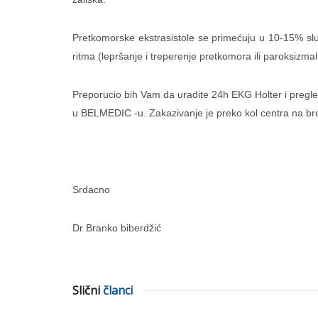
Pretkomorske ekstrasistole se primećuju u 10-15% slu
ritma (lepršanje i treperenje pretkomora ili paroksizmal
Preporucio bih Vam da uradite 24h EKG Holter i pregled
u BELMEDIC -u. Zakazivanje je preko kol centra na br
Srdacno
Dr Branko biberdžić
Slični
članci