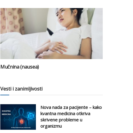
Mučnina (nausea)
Vesti i zanimljivosti
Nova nada za pacijente – kako
kvantna medicina otkriva
skrivene probleme u
organizmu