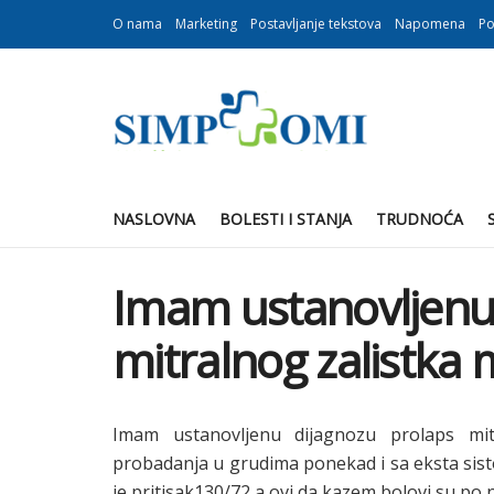
O nama
Marketing
Postavljanje tekstova
Napomena
Po
NASLOVNA
BOLESTI I STANJA
TRUDNOĆA
Imam ustanovljenu
mitralnog zalistka 
Imam ustanovljenu dijagnozu prolaps mi
probadanja u grudima ponekad i sa eksta sist
je pritisak130/72 a ovi da kazem bolovi su po 