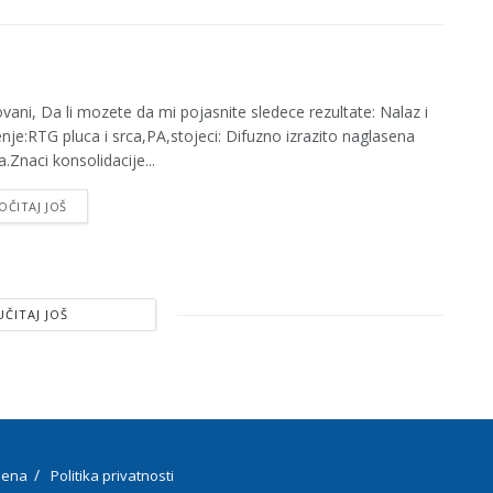
vani, Da li mozete da mi pojasnite sledece rezultate: Nalaz i
enje:RTG pluca i srca,PA,stojeci: Difuzno izrazito naglasena
a.Znaci konsolidacije...
OČITAJ JOŠ
UČITAJ JOŠ
ena
Politika privatnosti