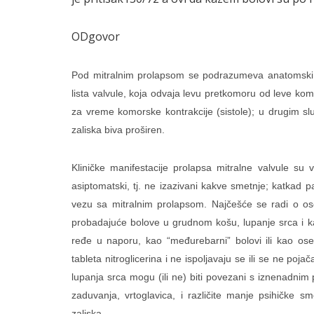
ODgovor
Pod mitralnim prolapsom se podrazumeva anatomski po
lista valvule, koja odvaja levu pretkomoru od leve ko
za vreme komorske kontrakcije (sistole); u drugim sl
zaliska biva proširen.
Kliničke manifestacije prolapsa mitralne valvule su 
asiptomatski, tj. ne izazivani kakve smetnje; katkad 
vezu sa mitralnim prolapsom. Najčešće se radi o oso
probadajuće bolove u grudnom košu, lupanje srca i ka
ređe u naporu, kao “međurebarni” bolovi ili kao ose
tableta nitroglicerina i ne ispoljavaju se ili se ne po
lupanja srca mogu (ili ne) biti povezani s iznenadnim
zaduvanja, vrtoglavica, i različite manje psihičke s
zaliska.