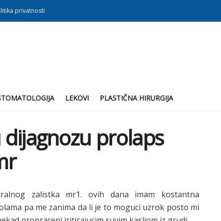
litika privatnosti
STOMATOLOGIJA
LEKOVI
PLASTIČNA HIRURGIJA
 dijagnozu prolaps
mr
tralnog zalistka mr1. ovih dana imam kostantna
olama pa me zanima da li je to moguci uzrok posto mi
nekad propraceni iritirajucim suvim kasljom iz grudi.