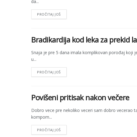
da...
PROČITAJ JOŠ
Bradikardija kod leka za prekid la
Snaja je pre 5 dana imala komplikovan porođaj koji j
u...
PROČITAJ JOŠ
Povišeni pritisak nakon večere
Dobro vece pre nekoliko veceri sam dobro vecerao tac
kompom...
PROČITAJ JOŠ