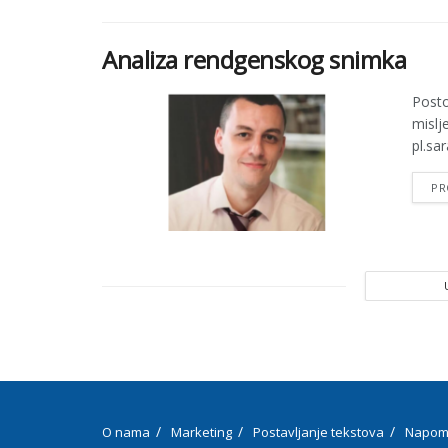
Analiza rendgenskog snimka
Posto
mislj
pl.sar
PR
O nama
Marketing
Postavljanje tekstova
Napom