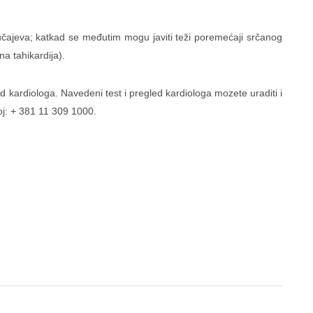
čajeva; katkad se međutim mogu javiti teži poremećaji srčanog
na tahikardija).
 kardiologa. Navedeni test i pregled kardiologa mozete uraditi i
oj: + 381 11 309 1000.