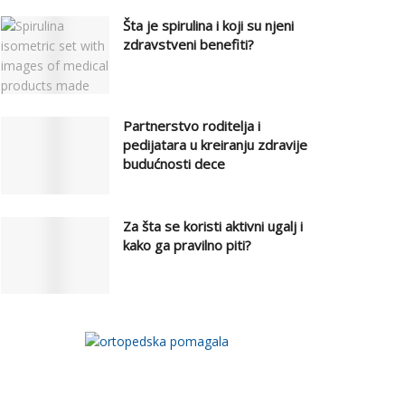
Šta je spirulina i koji su njeni
zdravstveni benefiti?
Partnerstvo roditelja i
pedijatara u kreiranju zdravije
budućnosti dece
Za šta se koristi aktivni ugalj i
kako ga pravilno piti?