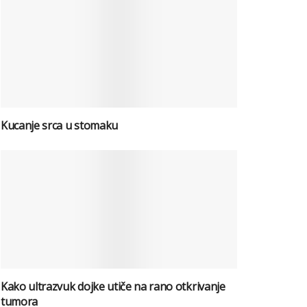
Kucanje srca u stomaku
Kako ultrazvuk dojke utiče na rano otkrivanje
tumora