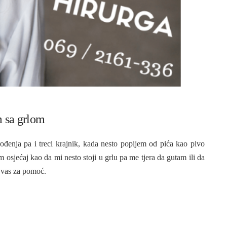
m sa grlom
enja pa i treci krajnik, kada nesto popijem od pića kao pivo
osjećaj kao da mi nesto stoji u grlu pa me tjera da gutam ili da
 vas za pomoć.