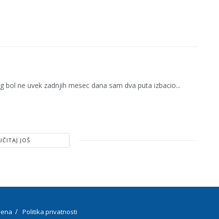
g bol ne uvek zadnjih mesec dana sam dva puta izbacio...
UČITAJ JOŠ
ena
Politika privatnosti