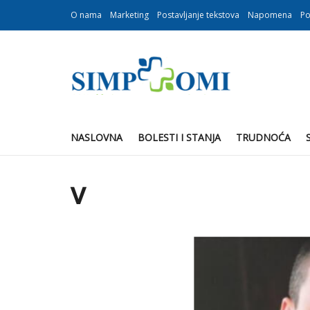
O nama
Marketing
Postavljanje tekstova
Napomena
Po
NASLOVNA
BOLESTI I STANJA
TRUDNOĆA
v