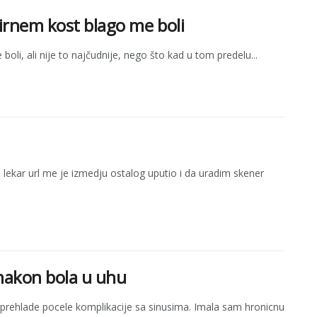
dirnem kost blago me boli
li, ali nije to najčudnije, nego što kad u tom predelu...
lekar url me je izmedju ostalog uputio i da uradim skener
 nakon bola u uhu
 prehlade pocele komplikacije sa sinusima. Imala sam hronicnu