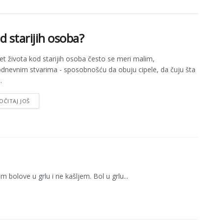
d starijih osoba?
tet života kod starijih osoba često se meri malim,
dnevnim stvarima - sposobnošću da obuju cipele, da čuju šta
.
OČITAJ JOŠ
olove u grlu i ne kašljem. Bol u grlu...