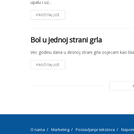
upalu i uz...
PROČITAJ JOŠ
Bol u jednoj strani grla
Vec godinu dana u desnoj strani grla osjecam kao bla
PROČITAJ JOŠ
O nama
Marketing
Postavljanje tekstova
Napom