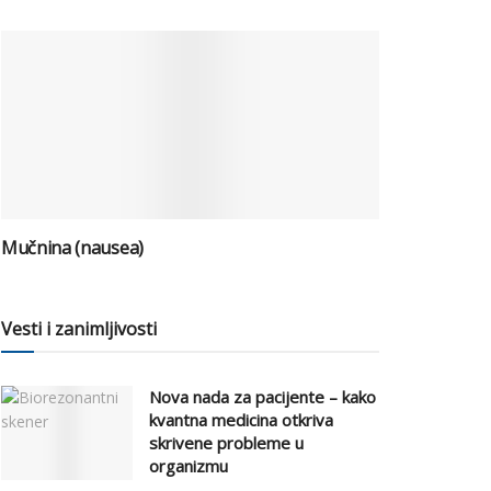
Mučnina (nausea)
Vesti i zanimljivosti
Nova nada za pacijente – kako
kvantna medicina otkriva
skrivene probleme u
organizmu