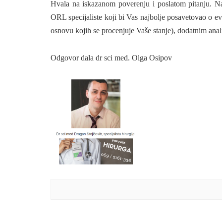
Hvala na iskazanom poverenju i poslatom pitanju. Na
ORL specijaliste koji bi Vas najbolje posavetovao o ev
osnovu kojih se procenjuje Vaše stanje), dodatnim anali
Odgovor dala dr sci med. Olga Osipov