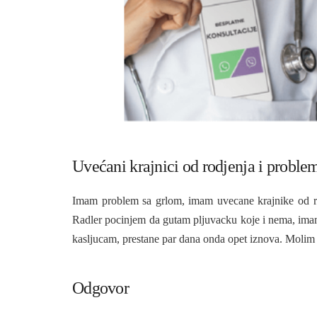
Uvećani krajnici od rodjenja i proble
Imam problem sa grlom, imam uvecane krajnike od rođ
Radler pocinjem da gutam pljuvacku koje i nema, imam 
kasljucam, prestane par dana onda opet iznova. Molim
Odgovor