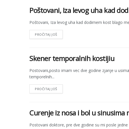
Poštovani, Iza levog uha kad do
Poštovani, Iza levog uha kad dodirnem kost blago me bo
PROČITAJ JOŠ
Skener temporalnih kostijiu
Postovani,posto imam vec dve godine zjanje u usima 
temporelnih...
PROČITAJ JOŠ
Curenje iz nosa i bol u sinusima
Postovani doktore, pre dve godine su mi posle jedne