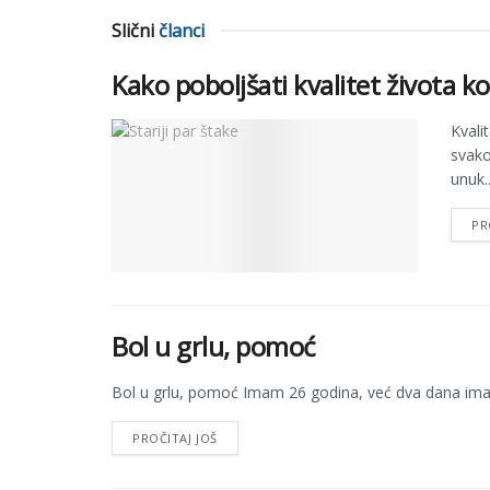
Slični
članci
Kako poboljšati kvalitet života ko
Kvali
svako
unuk..
PR
Bol u grlu, pomoć
Bol u grlu, pomoć Imam 26 godina, već dva dana imam b
PROČITAJ JOŠ