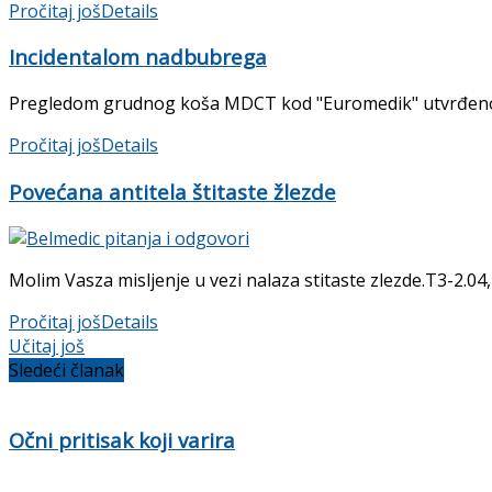
Pročitaj još
Details
Incidentalom nadbubrega
Pregledom grudnog koša MDCT kod "Euromedik" utvrđeno je 
Pročitaj još
Details
Povećana antitela štitaste žlezde
Molim Vasza misljenje u vezi nalaza stitaste zlezde.T3-2.04,T
Pročitaj još
Details
Učitaj još
Sledeći članak
Očni pritisak koji varira