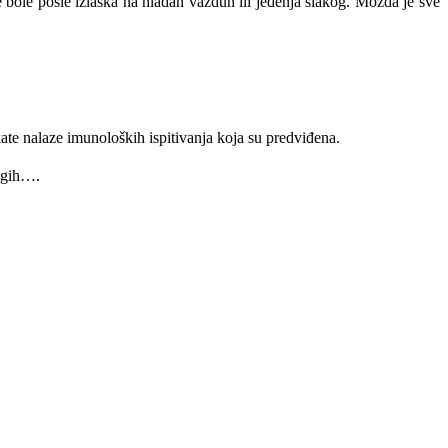
 bole posle izlaska na hladan vazduh ili jedenja slakog. Mozda je sve
te nalaze imunoloških ispitivanja koja su predviđena.
rugih….