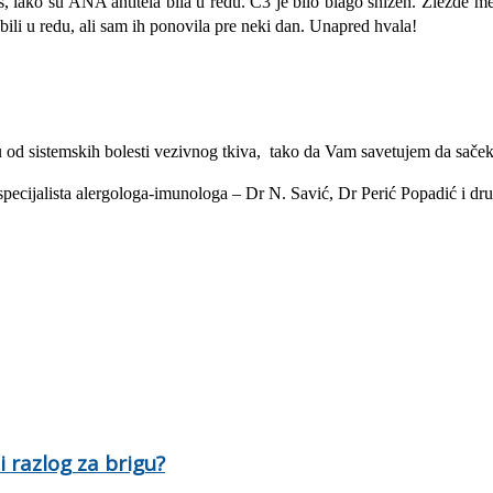
 iako su ANA antitela bila u redu. C3 je bilo blago snizen. Zlezde me
 bili u redu, ali sam ih ponovila pre neki dan. Unapred hvala!
 od sistemskih bolesti vezivnog tkiva, tako da Vam savetujem da sačeka
 specijalista alergologa-imunologa – Dr N. Savić, Dr Perić Popadić i d
či razlog za brigu?