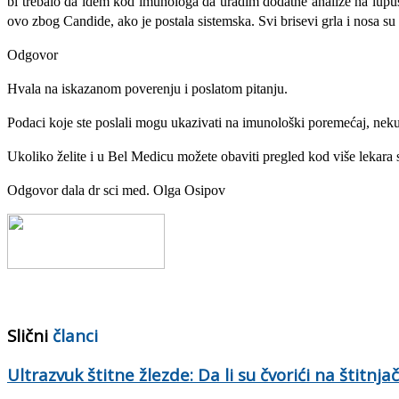
bi trebalo da idem kod imunologa da uradim dodatne analize na lupus,
ovo zbog Candide, ako je postala sistemska. Svi brisevi grla i nosa su
Odgovor
Hvala na iskazanom poverenju i poslatom pitanju.
Podaci koje ste poslali mogu ukazivati na imunološki poremećaj, neku
Ukoliko želite i u Bel Medicu možete obaviti pregled kod više lekara
Odgovor dala dr sci med. Olga Osipov
Slični
članci
Ultrazvuk štitne žlezde: Da li su čvorići na štitnja