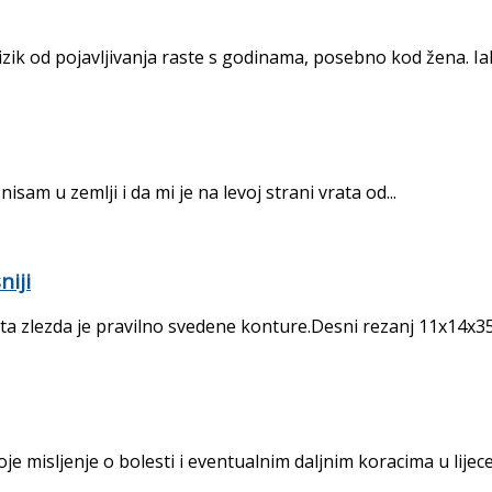
 rizik od pojavljivanja raste s godinama, posebno kod žena. Iak
m u zemlji i da mi je na levoj strani vrata od...
niji
itasta zlezda je pravilno svedene konture.Desni rezanj 11x14x35
 misljenje o bolesti i eventualnim daljnim koracima u lijecen