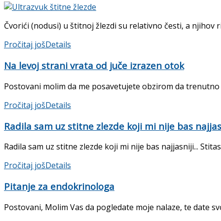
Čvorići (nodusi) u štitnoj žlezdi su relativno česti, a njihov
Pročitaj još
Details
Na levoj strani vrata od juče izrazen otok
Postovani molim da me posavetujete obzirom da trenutno nisa
Pročitaj još
Details
Radila sam uz stitne zlezde koji mi nije bas najjas
Radila sam uz stitne zlezde koji mi nije bas najjasniji... St
Pročitaj još
Details
Pitanje za endokrinologa
Postovani, Molim Vas da pogledate moje nalaze, te date svoje