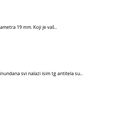
etra 19 mm. Koji je vaš...
undana svi nalazi isim tg antitela su...