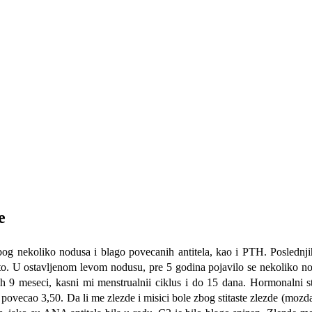
e
 zbog nekoliko nodusa i blago povecanih antitela, kao i PTH. Posledn
to. U ostavljenom levom nodusu, pre 5 godina pojavilo se nekoliko nod
njih 9 meseci, kasni mi menstrualnii ciklus i do 15 dana. Hormonalni s
 povecao 3,50. Da li me zlezde i misici bole zbog stitaste zlezde (mozd