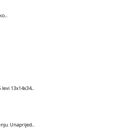
o...
 levi 13x14x34...
ju. Unaprijed...