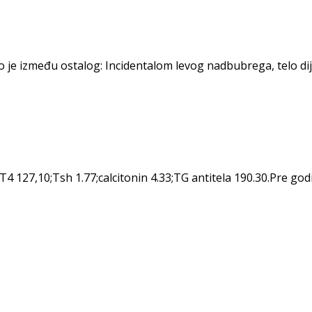
između ostalog: Incidentalom levog nadbubrega, telo dijam
4 127,10;Tsh 1.77;calcitonin 4.33;TG antitela 190.30.Pre godin