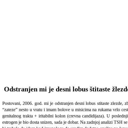
Odstranjen mi je desni lobus štitaste žlezd
Postovani, 2006. god. mi je odstranjen desni lobus stitaste zlezde,
“zateze” nesto u vratu i imam bolove u misicima na rukama vrlo ces
genitalnog trakta + iritabilni kolon (crevna candidijaza). U posled
estrogen je bio dosta snizen, sada je dobar. Na zadnjoj analizi TSH se