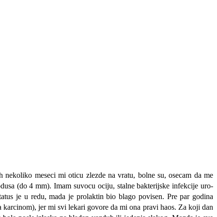
jih nekoliko meseci mi oticu zlezde na vratu, bolne su, osecam da me
usa (do 4 mm). Imam suvocu ociju, stalne bakterijske infekcije uro-
tatus je u redu, mada je prolaktin bio blago povisen. Pre par godina
a karcinom), jer mi svi lekari govore da mi ona pravi haos. Za koji dan