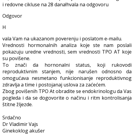
i redovne cikluse na 28 dana!hvala na odgovoru
Odgovor
H
vala Vam na ukazanom poverenju i poslatom e-mailu.
Vrednosti hormonalnih analiza koje ste nam poslali
pokazuju uredne vrednosti, sem vrednosti TPO AT koje
su povišene.
To znači da hornonalni status, koji rukovodi
reproduktivnim stanjem, nije narušen odnosno da
omogućava nesmetano funkcionisanje reproduktivnog
zdravlja a time i postojanaj uslova za zaćećem.
Zbog povišenih TPO At obradite se endokrinologu da Vas
pogleda i da se dogovorite o načinu i ritm kontrolisanja
štitne žljezde.
Srdačno
Dr Vladimir Vajs
Ginekoklog akušer