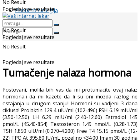
No Result
Pogledaj sve rezultate
Plastična hirurgija
No Result
Pogledaj sve rezultate
No Result
Pogledaj sve rezultate
Tumačenje nalaza hormona
Postovani, molila bih vas da mi protumacite ovaj nalaz
hormona,i da mi kazete da li su oni mozda razlog ne
ostajanja u drugom stanju! Hormoni su vadjeni 3 dana
ciklusa! Prolaktin 129.4 ulU/ml (102-496) FSH 6.19 mIU/ml
(3.50-12.50) LH 6.29 mIU/ml (2.40-12.60) Estradiol 145
pmol/L (45.40-854) Testosteron 1.49 nmol/L (0.28-1.73)
TSH 1.850 ulU/ml (0.270-4.200) Free T4 15.15 pmol/L (12-
22) TPO At 395.80 IU/mL pozeljno <34.00 Imam 30 godina