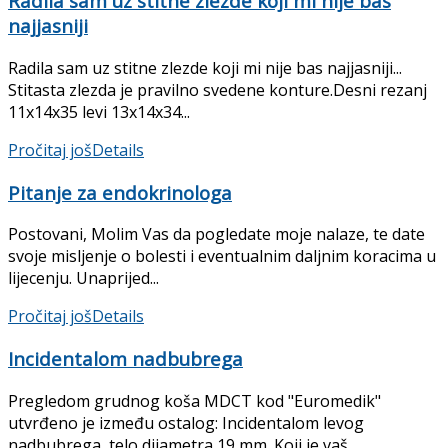
Radila sam uz stitne zlezde koji mi nije bas
najjasniji
Radila sam uz stitne zlezde koji mi nije bas najjasniji...
Stitasta zlezda je pravilno svedene konture.Desni rezanj
11x14x35 levi 13x14x34...
Pročitaj još
Details
Pitanje za endokrinologa
Postovani, Molim Vas da pogledate moje nalaze, te date
svoje misljenje o bolesti i eventualnim daljnim koracima u
lijecenju. Unaprijed...
Pročitaj još
Details
Incidentalom nadbubrega
Pregledom grudnog koša MDCT kod "Euromedik"
utvrđeno je između ostalog: Incidentalom levog
nadbubrega, telo dijametra 19 mm. Koji je vaš...