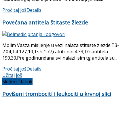
Pročitaj još
Details
Povećana antitela štitaste žlezde
Molim Vasza misljenje u vezi nalaza stitaste zlezde.T3-
2.04,T4 127,10;Tsh 1.77;calcitonin 4.33;TG antitela
190.30.Pre godinundana svi nalazi isim tg antitela su...
Pročitaj još
Details
Učitaj još
Sledeći članak
Povišeni trombociti i leukociti u krvnoj slici