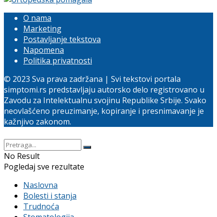
O nama
Marketing
Postavljanje tekstova
Napomena
Politika privatnosti
© 2023 Sva prava zadržana | Svi tekstovi portala
simptomi.rs predstavljaju autorsko delo registrovano u
Zavodu za Intelektualnu svojinu Republike Srbije. Svako
neovlašćeno preuzimanje, kopiranje i presnimavanje je
kažnjivo zakonom.
No Result
Pogledaj sve rezultate
Naslovna
Bolesti i stanja
Trudnoća