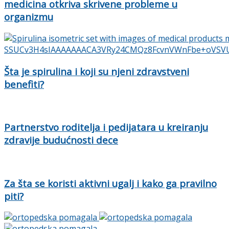
medicina otkriva skrivene probleme u
organizmu
Šta je spirulina i koji su njeni zdravstveni
benefiti?
Partnerstvo roditelja i pedijatara u kreiranju
zdravije budućnosti dece
Za šta se koristi aktivni ugalj i kako ga pravilno
piti?