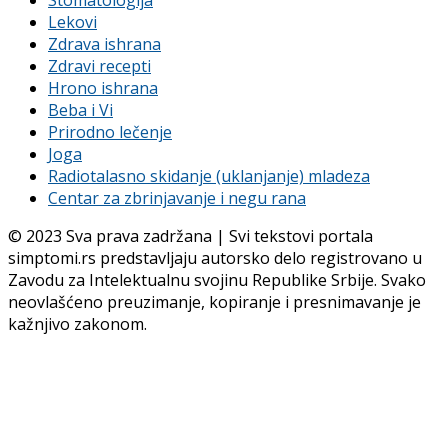
Stomatologija
Lekovi
Zdrava ishrana
Zdravi recepti
Hrono ishrana
Beba i Vi
Prirodno lečenje
Joga
Radiotalasno skidanje (uklanjanje) mladeza
Centar za zbrinjavanje i negu rana
© 2023 Sva prava zadržana | Svi tekstovi portala
simptomi.rs predstavljaju autorsko delo registrovano u
Zavodu za Intelektualnu svojinu Republike Srbije. Svako
neovlašćeno preuzimanje, kopiranje i presnimavanje je
kažnjivo zakonom.