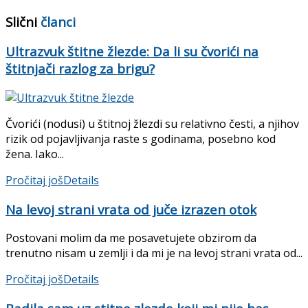
Slični
članci
Ultrazvuk štitne žlezde: Da li su čvorići na
štitnjači razlog za brigu?
Čvorići (nodusi) u štitnoj žlezdi su relativno česti, a njihov
rizik od pojavljivanja raste s godinama, posebno kod
žena. Iako...
Pročitaj još
Details
Na levoj strani vrata od juče izrazen otok
Postovani molim da me posavetujete obzirom da
trenutno nisam u zemlji i da mi je na levoj strani vrata od...
Pročitaj još
Details