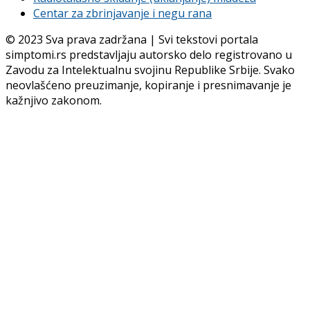
Centar za zbrinjavanje i negu rana
© 2023 Sva prava zadržana | Svi tekstovi portala
simptomi.rs predstavljaju autorsko delo registrovano u
Zavodu za Intelektualnu svojinu Republike Srbije. Svako
neovlašćeno preuzimanje, kopiranje i presnimavanje je
kažnjivo zakonom.