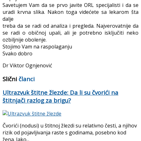
Savetujem Vam da se prvo javite ORL specijalisti i da se
uradi krvna slika. Nakon toga videćete sa lekarom šta
dalje
treba da se radi od analiza i pregleda. Najverovatnije da
se radi o običnoj upali, ali je potrebno isključiti neko
ozbiljnije obolenje.
Stojimo Vam na raspolaganju
Svako dobro
Dr Viktor Ognjenović
Slični
članci
Ultrazvuk štitne žlezde: Da li su čvorići na
štitnjači razlog za brigu?
Čvorići (nodusi) u štitnoj žlezdi su relativno česti, a njihov
rizik od pojavljivanja raste s godinama, posebno kod
žena. Iako...