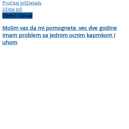
Pročitaj još
Details
Učitaj još
Sledeći članak
Molim vas da mi pomognete. vec dve godine
imam problem sa jednim ocnim kapmkom i
uhom