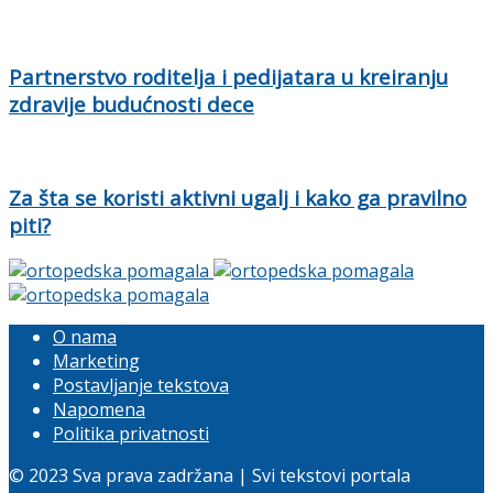
Partnerstvo roditelja i pedijatara u kreiranju
zdravije budućnosti dece
Za šta se koristi aktivni ugalj i kako ga pravilno
piti?
O nama
Marketing
Postavljanje tekstova
Napomena
Politika privatnosti
© 2023 Sva prava zadržana | Svi tekstovi portala