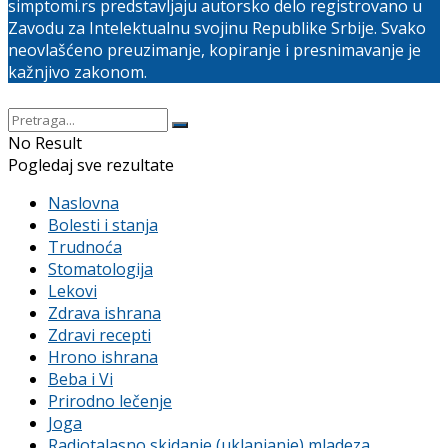
simptomi.rs predstavljaju autorsko delo registrovano u
Zavodu za Intelektualnu svojinu Republike Srbije. Svako
neovlašćeno preuzimanje, kopiranje i presnimavanje je
kažnjivo zakonom.
No Result
Pogledaj sve rezultate
Naslovna
Bolesti i stanja
Trudnoća
Stomatologija
Lekovi
Zdrava ishrana
Zdravi recepti
Hrono ishrana
Beba i Vi
Prirodno lečenje
Joga
Radiotalasno skidanje (uklanjanje) mladeza