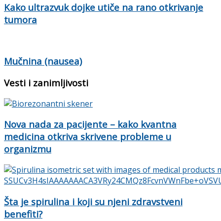
Kako ultrazvuk dojke utiče na rano otkrivanje
tumora
Mučnina (nausea)
Vesti i zanimljivosti
Nova nada za pacijente – kako kvantna
medicina otkriva skrivene probleme u
organizmu
Šta je spirulina i koji su njeni zdravstveni
benefiti?