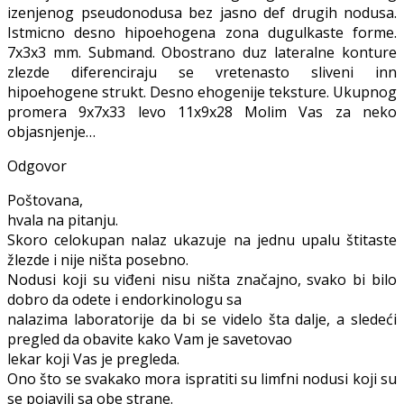
izenjenog pseudonodusa bez jasno def drugih nodusa.
Istmicno desno hipoehogena zona dugulkaste forme.
7x3x3 mm. Submand. Obostrano duz lateralne konture
zlezde diferenciraju se vretenasto sliveni inn
hipoehogene strukt. Desno ehogenije teksture. Ukupnog
promera 9x7x33 levo 11x9x28 Molim Vas za neko
objasnjenje…
Odgovor
Poštovana,
hvala na pitanju.
Skoro celokupan nalaz ukazuje na jednu upalu štitaste
žlezde i nije ništa posebno.
Nodusi koji su viđeni nisu ništa značajno, svako bi bilo
dobro da odete i endorkinologu sa
nalazima laboratorije da bi se videlo šta dalje, a sledeći
pregled da obavite kako Vam je savetovao
lekar koji Vas je pregleda.
Ono što se svakako mora ispratiti su limfni nodusi koji su
se pojavili sa obe strane.