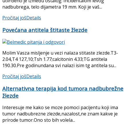
utvrđeno je između ostalog: Incidentalom levog
nadbubrega, telo dijametra 19 mm. Koji je vaš...
Pročitaj još
Details
Povećana antitela štitaste žlezde
Molim Vasza misljenje u vezi nalaza stitaste zlezde.T3-
2.04,T4 127,10;Tsh 1.77;calcitonin 4.33;TG antitela
190.30.Pre godinundana svi nalazi isim tg antitela su...
Pročitaj još
Details
Alternativna terapija kod tumora nadbubrežne
žlezde
Interesuje me kako se moze pomoci pacijentu koji ima
tumor nadbubrezne zlezde,nazalost,ne znam kakve je
prirode tumor.Ono sto bih volela...