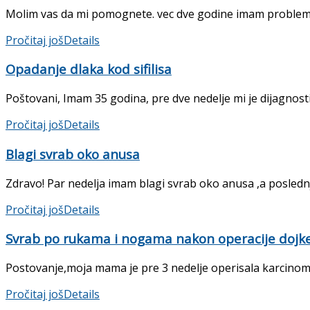
Molim vas da mi pomognete. vec dve godine imam problem s
Pročitaj još
Details
Opadanje dlaka kod sifilisa
Poštovani, Imam 35 godina, pre dve nedelje mi je dijagnos
Pročitaj još
Details
Blagi svrab oko anusa
Zdravo! Par nedelja imam blagi svrab oko anusa ,a poslednjih
Pročitaj još
Details
Svrab po rukama i nogama nakon operacije dojk
Postovanje,moja mama je pre 3 nedelje operisala karcinom d
Pročitaj još
Details