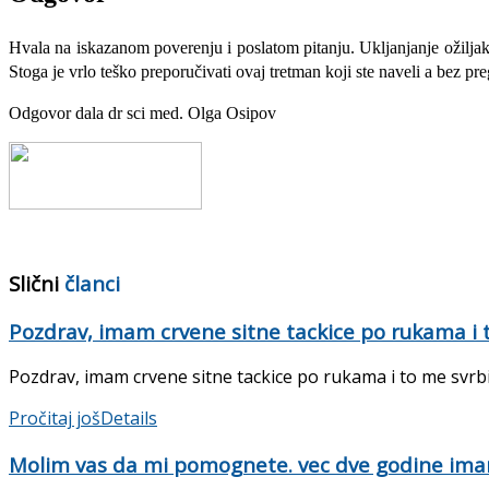
Hvala na iskazanom poverenju i poslatom pitanju. Ukljanjanje ožiljaka
Stoga je vrlo teško preporučivati ovaj tretman koji ste naveli a bez p
Odgovor dala dr sci med. Olga Osipov
Slični
članci
Pozdrav, imam crvene sitne tackice po rukama i to
Pozdrav, imam crvene sitne tackice po rukama i to me svrbi. 
Pročitaj još
Details
Molim vas da mi pomognete. vec dve godine i