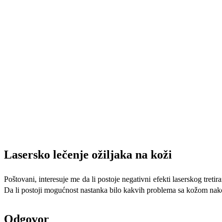
Lasersko lečenje ožiljaka na koži
Poštovani, interesuje me da li postoje negativni efekti laserskog tret
Da li postoji mogućnost nastanka bilo kakvih problema sa kožom nak
Odgovor