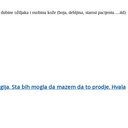
ubine ožiljaka i osobina kože (boja, debljina, starost pacijenta….itd)
ergija. Sta bih mogla da mazem da to prodje. Hvala