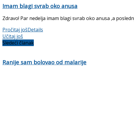
Imam blagi svrab oko anusa
Zdravo! Par nedelja imam blagi svrab oko anusa ,a poslednjih
Pročitaj još
Details
Učitaj još
Sledeći članak
Ranije sam bolovao od malarije