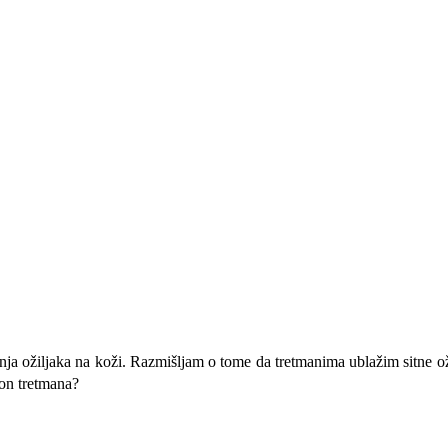
iranja ožiljaka na koži. Razmišljam o tome da tretmanima ublažim sitne o
on tretmana?