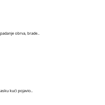
padanje obrva, brade...
sku kući pojavio...