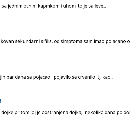
a jednim ocnim kapmkom i uhom. to je sa leve...
tikovan sekundarni sifilis, od simptoma sam imao pojačano o
 par dana se pojacao i pojavilo se crvenilo ,tj. kao...
e
ojke pritom joj je odstranjena dojka,i nekoliko dana po dola