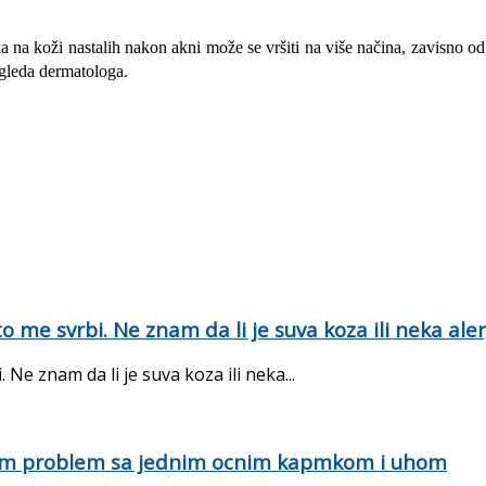
 na koži nastalih nakon akni može se vršiti na više načina, zavisno od d
regleda dermatologa.
 me svrbi. Ne znam da li je suva koza ili neka al
Ne znam da li je suva koza ili neka...
mam problem sa jednim ocnim kapmkom i uhom