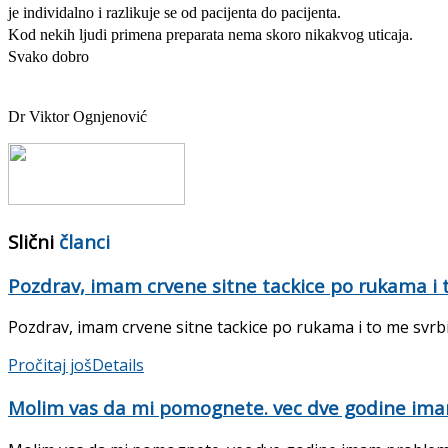
je individalno i razlikuje se od pacijenta do pacijenta.
Kod nekih ljudi primena preparata nema skoro nikakvog uticaja.
Svako dobro
Dr Viktor Ognjenović
Slični
članci
Pozdrav, imam crvene sitne tackice po rukama i to
Pozdrav, imam crvene sitne tackice po rukama i to me svrbi. 
Pročitaj još
Details
Molim vas da mi pomognete. vec dve godine i