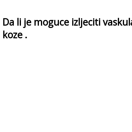
Da li je moguce izljeciti vasku
koze .