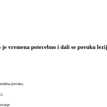
o je vremena poterebno i dali se povuku lezij
kulitisa povuku,
i,
govanje