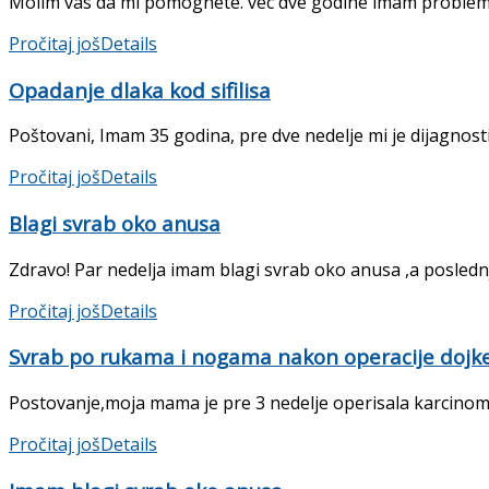
Molim vas da mi pomognete. vec dve godine imam problem s
Pročitaj još
Details
Opadanje dlaka kod sifilisa
Poštovani, Imam 35 godina, pre dve nedelje mi je dijagnos
Pročitaj još
Details
Blagi svrab oko anusa
Zdravo! Par nedelja imam blagi svrab oko anusa ,a poslednjih
Pročitaj još
Details
Svrab po rukama i nogama nakon operacije dojk
Postovanje,moja mama je pre 3 nedelje operisala karcinom d
Pročitaj još
Details