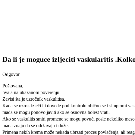
Da li je moguce izljeciti vaskularitis .Kolk
Odgovor
Poštovana,
hvala na ukazanom poverenju.
Zavisi šta je uzročnik vaskulitisa.
Kada se uzrok izleči ili dovede pod kontrolu obično se i simptomi vas
mada se mogu ponovo javiti ako se osnovna bolest vrati.
Ako se vaskulitis smiri promene se mogu povući posle nekoliko mesec
mada znaju da se održavaju i duže.
Primena nekih krema može nekada ubrzati proces povlačenja, ali rea