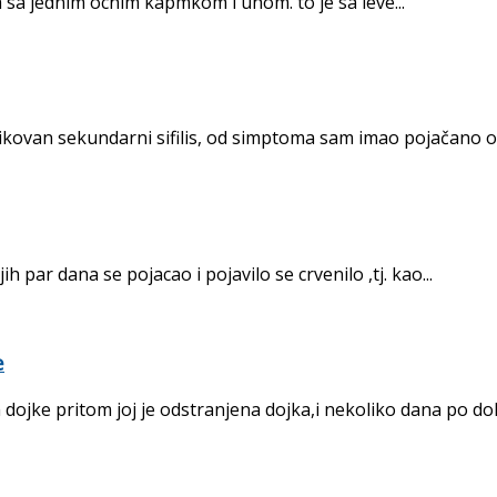
a jednim ocnim kapmkom i uhom. to je sa leve...
tikovan sekundarni sifilis, od simptoma sam imao pojačano o
 par dana se pojacao i pojavilo se crvenilo ,tj. kao...
e
ojke pritom joj je odstranjena dojka,i nekoliko dana po dola