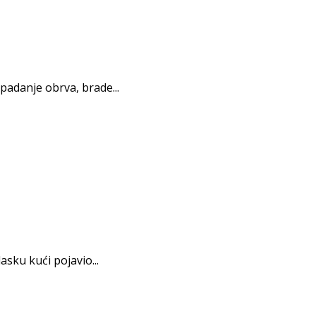
padanje obrva, brade...
sku kući pojavio...