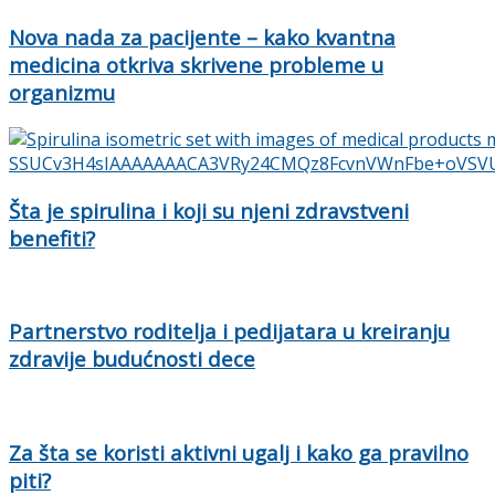
Nova nada za pacijente – kako kvantna
medicina otkriva skrivene probleme u
organizmu
Šta je spirulina i koji su njeni zdravstveni
benefiti?
Partnerstvo roditelja i pedijatara u kreiranju
zdravije budućnosti dece
Za šta se koristi aktivni ugalj i kako ga pravilno
piti?