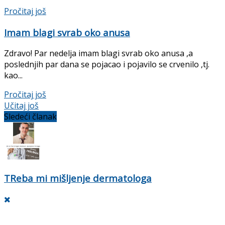
Details
Pročitaj još
Imam blagi svrab oko anusa
Zdravo! Par nedelja imam blagi svrab oko anusa ,a
poslednjih par dana se pojacao i pojavilo se crvenilo ,tj.
kao...
Details
Pročitaj još
Učitaj još
Sledeći članak
TReba mi mišljenje dermatologa