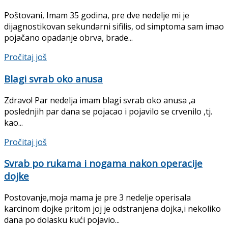
Poštovani, Imam 35 godina, pre dve nedelje mi je
dijagnostikovan sekundarni sifilis, od simptoma sam imao
pojačano opadanje obrva, brade...
Details
Pročitaj još
Blagi svrab oko anusa
Zdravo! Par nedelja imam blagi svrab oko anusa ,a
poslednjih par dana se pojacao i pojavilo se crvenilo ,tj.
kao...
Details
Pročitaj još
Svrab po rukama i nogama nakon operacije
dojke
Postovanje,moja mama je pre 3 nedelje operisala
karcinom dojke pritom joj je odstranjena dojka,i nekoliko
dana po dolasku kući pojavio...