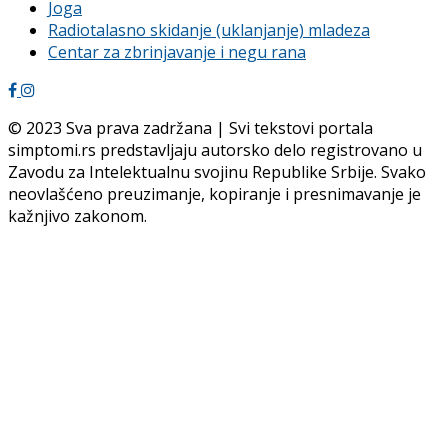
Joga
Radiotalasno skidanje (uklanjanje) mladeza
Centar za zbrinjavanje i negu rana
© 2023 Sva prava zadržana | Svi tekstovi portala
simptomi.rs predstavljaju autorsko delo registrovano u
Zavodu za Intelektualnu svojinu Republike Srbije. Svako
neovlašćeno preuzimanje, kopiranje i presnimavanje je
kažnjivo zakonom.