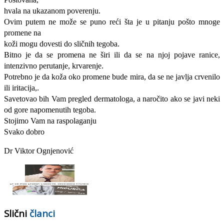
hvala na ukazanom poverenju.
Ovim putem ne može se puno reći šta je u pitanju pošto mnoge
promene na
koži mogu dovesti do sličnih tegoba.
Bitno je da se promena ne širi ili da se na njoj pojave ranice,
intenzivno perutanje, krvarenje.
Potrebno je da koža oko promene bude mira, da se ne javlja crvenilo
ili iritacija,.
Savetovao bih Vam pregled dermatologa, a naročito ako se javi neki
od gore napomenutih tegoba.
Stojimo Vam na raspolaganju
Svako dobro
Dr Viktor Ognjenović
Slični
članci