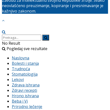
Zavodu za Intelektualnu svojinu Republike Srbije. Svako
neovlašćeno preuzimanje, kopiranje i presnimavanje je
kažnjivo zakonom.
No Result
Pogledaj sve rezultate
Naslovna
Bolesti i stanja
Trudnoća
Stomatologija
Lekovi
Zdrava ishrana
Zdravi recepti
Hrono ishrana
Beba i Vi
Prirodno lečenje