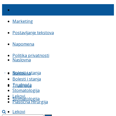
O nama
Marketing
Postavljanje tekstova
Napomena
Politika privatnosti
Naslovna
Bolesti i stanja
Naslovna
Bolesti i stanja
Trudnoća
Trudnoća
Stomatologija
Lekovi
Stomatologija
Plastična hirurgija
Lekovi