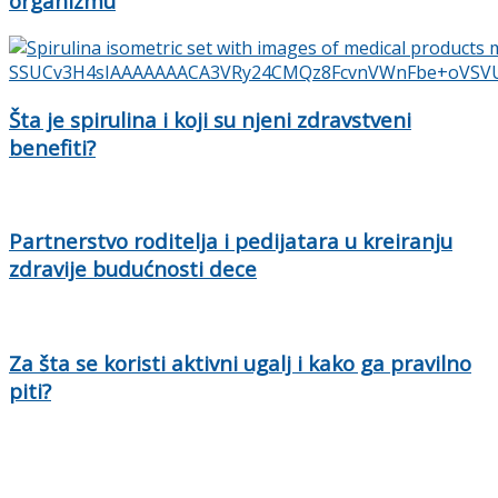
organizmu
Šta je spirulina i koji su njeni zdravstveni
benefiti?
Partnerstvo roditelja i pedijatara u kreiranju
zdravije budućnosti dece
Za šta se koristi aktivni ugalj i kako ga pravilno
piti?