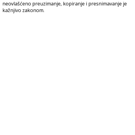
neovlašćeno preuzimanje, kopiranje i presnimavanje je
kažnjivo zakonom.