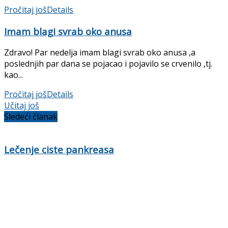
Pročitaj još
Details
Imam blagi svrab oko anusa
Zdravo! Par nedelja imam blagi svrab oko anusa ,a
poslednjih par dana se pojacao i pojavilo se crvenilo ,tj.
kao...
Pročitaj još
Details
Učitaj još
Sledeći članak
Lečenje ciste pankreasa