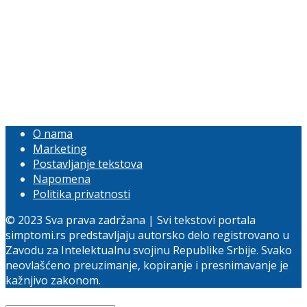
O nama
Marketing
Postavljanje tekstova
Napomena
Politika privatnosti
© 2023 Sva prava zadržana | Svi tekstovi portala
simptomi.rs predstavljaju autorsko delo registrovano u
Zavodu za Intelektualnu svojinu Republike Srbije. Svako
neovlašćeno preuzimanje, kopiranje i presnimavanje je
kažnjivo zakonom.