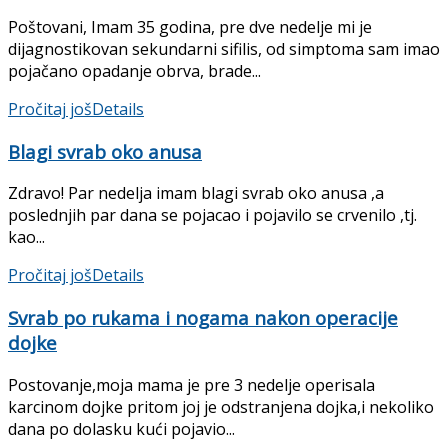
Poštovani, Imam 35 godina, pre dve nedelje mi je
dijagnostikovan sekundarni sifilis, od simptoma sam imao
pojačano opadanje obrva, brade...
Pročitaj još
Details
Blagi svrab oko anusa
Zdravo! Par nedelja imam blagi svrab oko anusa ,a
poslednjih par dana se pojacao i pojavilo se crvenilo ,tj.
kao...
Pročitaj još
Details
Svrab po rukama i nogama nakon operacije
dojke
Postovanje,moja mama je pre 3 nedelje operisala
karcinom dojke pritom joj je odstranjena dojka,i nekoliko
dana po dolasku kući pojavio...