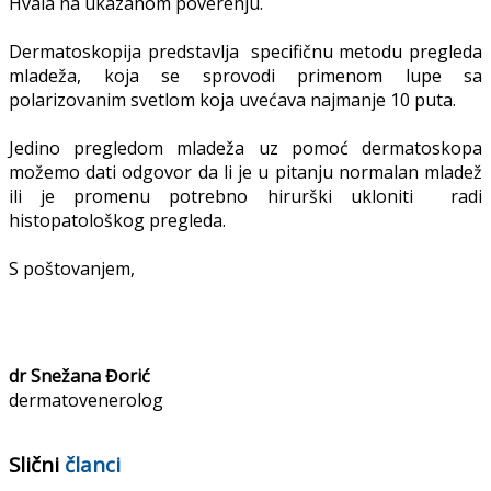
Hvala na ukazanom poverenju.
Dermatoskopija predstavlja specifičnu metodu pregleda
mladeža, koja se sprovodi primenom lupe sa
polarizovanim svetlom koja uvećava najmanje 10 puta.
Jedino pregledom mladeža uz pomoć dermatoskopa
možemo dati odgovor da li je u pitanju normalan mladež
ili je promenu potrebno hirurški ukloniti radi
histopatološkog pregleda.
S poštovanjem,
dr Snežana Đorić
dermatovenerolog
Slični
članci