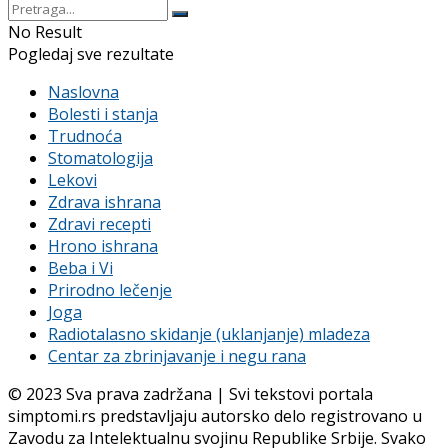
No Result
Pogledaj sve rezultate
Naslovna
Bolesti i stanja
Trudnoća
Stomatologija
Lekovi
Zdrava ishrana
Zdravi recepti
Hrono ishrana
Beba i Vi
Prirodno lečenje
Joga
Radiotalasno skidanje (uklanjanje) mladeza
Centar za zbrinjavanje i negu rana
© 2023 Sva prava zadržana | Svi tekstovi portala
simptomi.rs predstavljaju autorsko delo registrovano u
Zavodu za Intelektualnu svojinu Republike Srbije. Svako