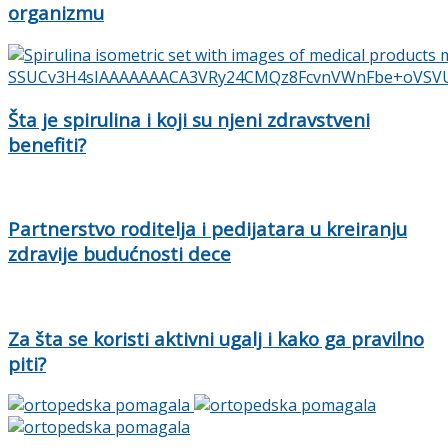
organizmu
Šta je spirulina i koji su njeni zdravstveni
benefiti?
Partnerstvo roditelja i pedijatara u kreiranju
zdravije budućnosti dece
Za šta se koristi aktivni ugalj i kako ga pravilno
piti?