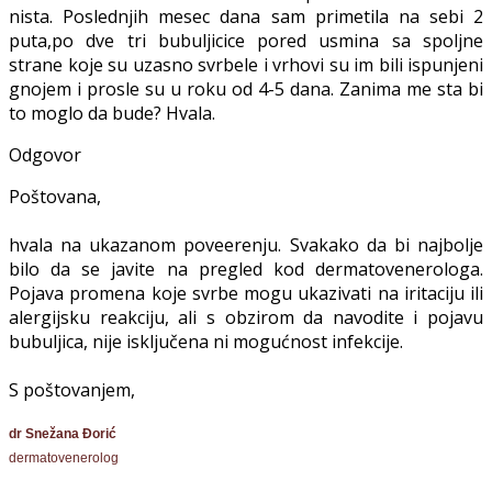
nista. Poslednjih mesec dana sam primetila na sebi 2
puta,po dve tri bubuljicice pored usmina sa spoljne
strane koje su uzasno svrbele i vrhovi su im bili ispunjeni
gnojem i prosle su u roku od 4-5 dana. Zanima me sta bi
to moglo da bude? Hvala.
Odgovor
Poštovana,
hvala na ukazanom poveerenju. Svakako da bi najbolje
bilo da se javite na pregled kod dermatovenerologa.
Pojava promena koje svrbe mogu ukazivati na iritaciju ili
alergijsku reakciju, ali s obzirom da navodite i pojavu
bubuljica, nije isključena ni mogućnost infekcije.
S poštovanjem,
dr Snežana Đorić
dermatovenerolog