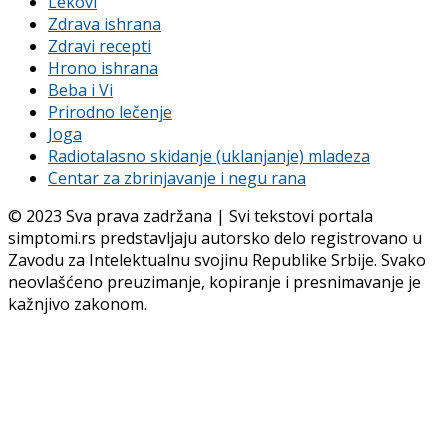
Lekovi
Zdrava ishrana
Zdravi recepti
Hrono ishrana
Beba i Vi
Prirodno lečenje
Joga
Radiotalasno skidanje (uklanjanje) mladeza
Centar za zbrinjavanje i negu rana
© 2023 Sva prava zadržana | Svi tekstovi portala
simptomi.rs predstavljaju autorsko delo registrovano u
Zavodu za Intelektualnu svojinu Republike Srbije. Svako
neovlašćeno preuzimanje, kopiranje i presnimavanje je
kažnjivo zakonom.