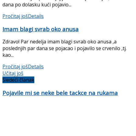
dana po dolasku kući pojavio...
Pročitaj još
Details
Imam blagi svrab oko anusa
Zdravo! Par nedelja imam blagi svrab oko anusa ,a
poslednjih par dana se pojacao i pojavilo se crvenilo ,tj.
kao...
Pročitaj još
Details
Učitaj još
Sledeći članak
Pojavile mi se neke bele tackce na rukama