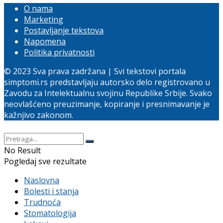
O nama
Marketing
Postavljanje tekstova
Napomena
Politika privatnosti
© 2023 Sva prava zadržana | Svi tekstovi portala
simptomi.rs predstavljaju autorsko delo registrovano u
Zavodu za Intelektualnu svojinu Republike Srbije. Svako
neovlašćeno preuzimanje, kopiranje i presnimavanje je
kažnjivo zakonom.
No Result
Pogledaj sve rezultate
Naslovna
Bolesti i stanja
Trudnoća
Stomatologija