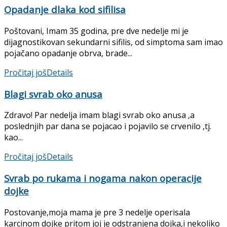
Opadanje dlaka kod sifilisa
Poštovani, Imam 35 godina, pre dve nedelje mi je
dijagnostikovan sekundarni sifilis, od simptoma sam imao
pojačano opadanje obrva, brade...
Pročitaj još
Details
Blagi svrab oko anusa
Zdravo! Par nedelja imam blagi svrab oko anusa ,a
poslednjih par dana se pojacao i pojavilo se crvenilo ,tj.
kao...
Pročitaj još
Details
Svrab po rukama i nogama nakon operacije
dojke
Postovanje,moja mama je pre 3 nedelje operisala
karcinom dojke pritom joj je odstranjena dojka,i nekoliko