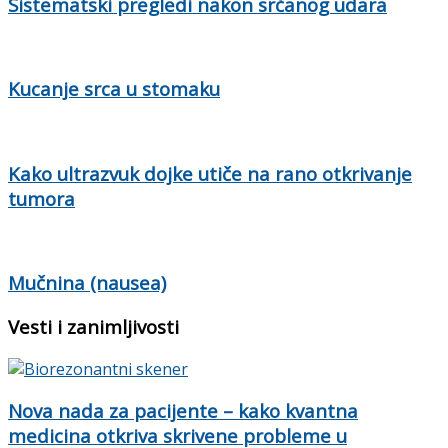
Sistematski pregledi nakon srčanog udara
Kucanje srca u stomaku
Kako ultrazvuk dojke utiče na rano otkrivanje
tumora
Mučnina (nausea)
Vesti i zanimljivosti
Nova nada za pacijente – kako kvantna
medicina otkriva skrivene probleme u