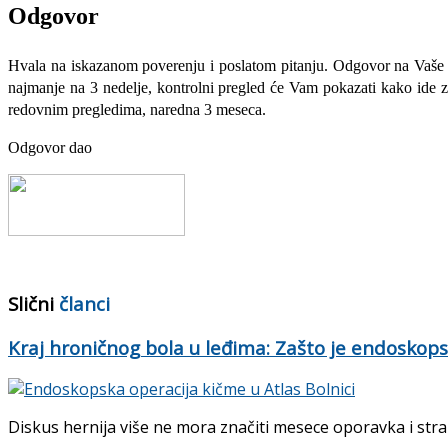
Odgovor
Hvala na iskazanom poverenju i poslatom pitanju. Odgovor na Vaše pi
najmanje na 3 nedelje, kontrolni pregled će Vam pokazati kako ide zara
redovnim pregledima, naredna 3 meseca.
Odgovor dao
Slični
članci
Kraj hroničnog bola u leđima: Zašto je endoskopsk
Diskus hernija više ne mora značiti mesece oporavka i stra