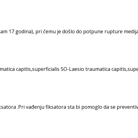
am 17 godina), pri čemu je došlo do potpune rupture medija
matica capitis,superficialis SO-Laesio traumatica capitis,sup
satora .Pri vađenju fiksatora sta bi pomoglo da se preventivn