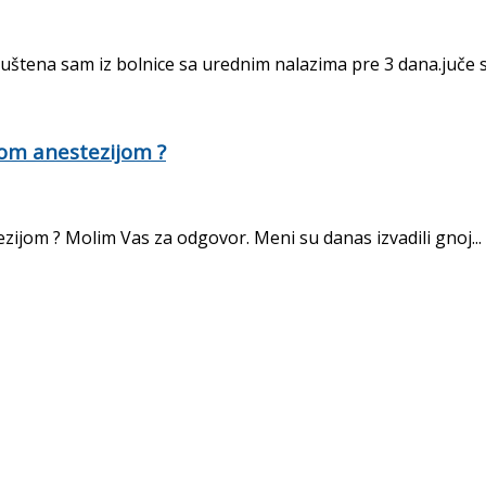
štena sam iz bolnice sa urednim nalazima pre 3 dana.juče s
lnom anestezijom ?
ezijom ? Molim Vas za odgovor. Meni su danas izvadili gnoj...