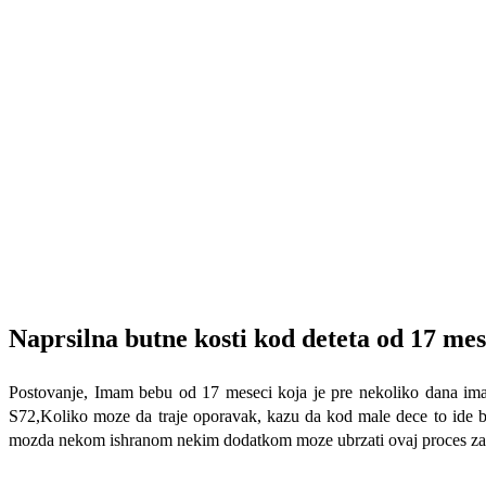
Naprsilna butne kosti kod deteta od 17 mes
Postovanje, Imam bebu od 17 meseci koja je pre nekoliko dana imala
S72,Koliko moze da traje oporavak, kazu da kod male dece to ide brz
mozda nekom ishranom nekim dodatkom moze ubrzati ovaj proces za