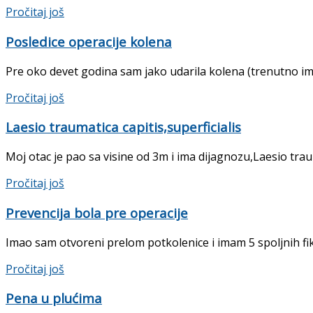
Pročitaj još
Posledice operacije kolena
Pre oko devet godina sam jako udarila kolena (trenutno im
Pročitaj još
Laesio traumatica capitis,superficialis
Moj otac je pao sa visine od 3m i ima dijagnozu,Laesio trau
Pročitaj još
Prevencija bola pre operacije
Imao sam otvoreni prelom potkolenice i imam 5 spoljnih fik
Pročitaj još
Pena u plućima