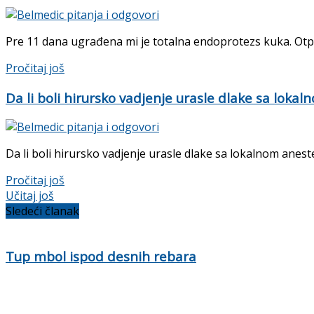
Pre 11 dana ugrađena mi je totalna endoprotezs kuka. Otpu
Pročitaj još
Da li boli hirursko vadjenje urasle dlake sa loka
Da li boli hirursko vadjenje urasle dlake sa lokalnom anest
Pročitaj još
Učitaj još
Sledeći članak
Tup mbol ispod desnih rebara