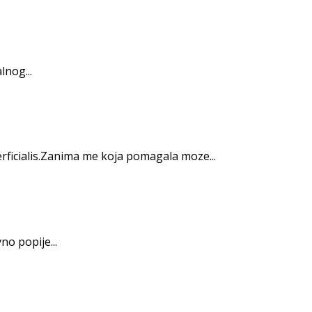
lnog...
erficialis.Zanima me koja pomagala moze...
o popije...