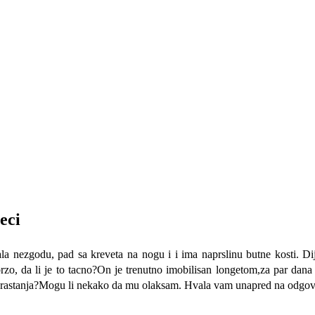
eci
 nezgodu, pad sa kreveta na nogu i i ima naprslinu butne kosti. Dija
o, da li je to tacno?On je trenutno imobilisan longetom,za par dana i
rastanja?Mogu li nekako da mu olaksam. Hvala vam unapred na odgo