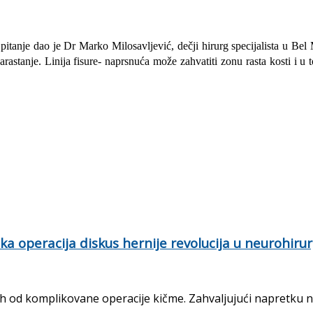
tanje dao je Dr Marko Milosavljević, dečji hirurg specijalista u Bel 
stanje. Linija fisure- naprsnuća može zahvatiti zonu rasta kosti i u to
a operacija diskus hernije revolucija u neurohirurg
h od komplikovane operacije kičme. Zahvaljujući napretku neu