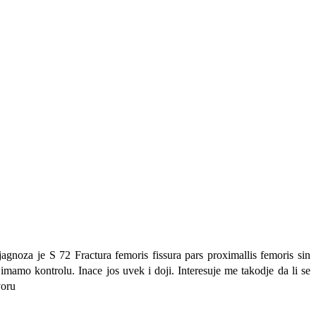
gnoza je S 72 Fractura femoris fissura pars proximallis femoris sin
mamo kontrolu. Inace jos uvek i doji. Interesuje me takodje da li se
voru