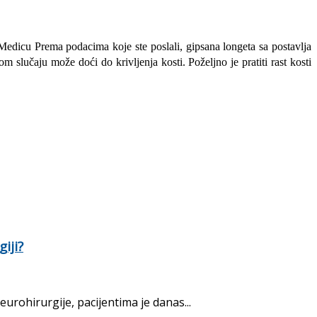
Medicu Prema podacima koje ste poslali, gipsana longeta sa postavlja
m slučaju može doći do krivljenja kosti. Poželjno je pratiti rast kosti
iji?
rohirurgije, pacijentima je danas...