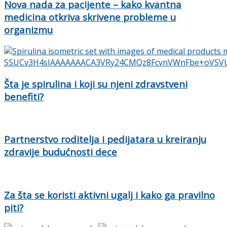
Nova nada za pacijente – kako kvantna
medicina otkriva skrivene probleme u
organizmu
Šta je spirulina i koji su njeni zdravstveni
benefiti?
Partnerstvo roditelja i pedijatara u kreiranju
zdravije budućnosti dece
Za šta se koristi aktivni ugalj i kako ga pravilno
piti?