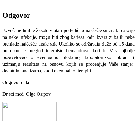
Odgovor
Uvećane limfne žlezde vrata i podvilično najčešće su znak reakcije
na neke infekcije, mogu biti zbog kariesa, odn kvara zuba ili neke
prehlade najčešće upale grla.Ukoliko se održavaju duže od 15 dana
potreban je pregled interniste hematologa, koji bi Vas najbolje
posavetovao o eventualnoj dodatnoj laboratorijskoj obradi (
uzimanju rezultata na osnovu kojih se procenjuje Vaše stanje),
dodatnim analizama, kao i eventualnoj terapiji.
Odgovor dala
Dr sci med. Olga Osipov