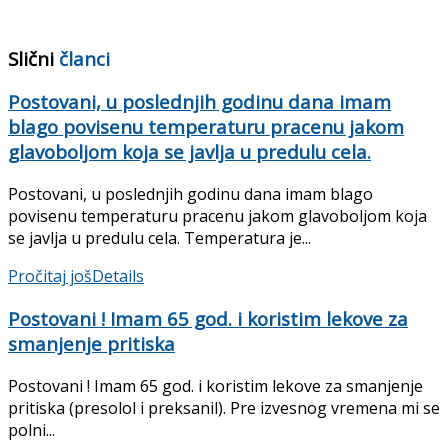
Slični
članci
Postovani, u poslednjih godinu dana imam
blago povisenu temperaturu pracenu jakom
glavoboljom koja se javlja u predulu cela.
Postovani, u poslednjih godinu dana imam blago
povisenu temperaturu pracenu jakom glavoboljom koja
se javlja u predulu cela. Temperatura je...
Pročitaj još
Details
Postovani ! Imam 65 god. i koristim lekove za
smanjenje pritiska
Postovani ! Imam 65 god. i koristim lekove za smanjenje
pritiska (presolol i preksanil). Pre izvesnog vremena mi se
polni...