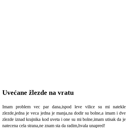
Uvećane žlezde na vratu
Imam problem vec par dana,ispod leve vilice su mi natekle
zlezde,jedna je veca jedna je manja,na dodir su bolne,a imam i dve
zlezde iznad krajnika kod uveta i one su mi bolne,imam utisak da je
natecena cela strana,ne znam sta da radim,hvala unapred!