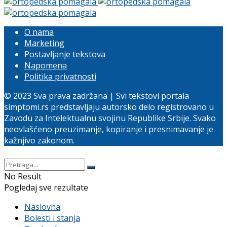
O nama
Marketing
Postavljanje tekstova
Napomena
Politika privatnosti
© 2023 Sva prava zadržana | Svi tekstovi portala
simptomi.rs predstavljaju autorsko delo registrovano u
Zavodu za Intelektualnu svojinu Republike Srbije. Svako
neovlašćeno preuzimanje, kopiranje i presnimavanje je
kažnjivo zakonom.
No Result
Pogledaj sve rezultate
Naslovna
Bolesti i stanja