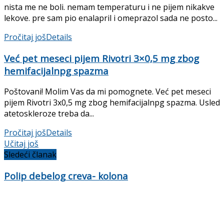
nista me ne boli. nemam temperaturu i ne pijem nikakve
lekove. pre sam pio enalapril i omeprazol sada ne posto...
Pročitaj još
Details
Već pet meseci pijem Rivotri 3×0,5 mg zbog
hemifacijalnpg spazma
Poštovani! Molim Vas da mi pomognete. Već pet meseci
pijem Rivotri 3x0,5 mg zbog hemifacijalnpg spazma. Usled
atetoskleroze treba da...
Pročitaj još
Details
Učitaj još
Sledeći članak
Polip debelog creva- kolona