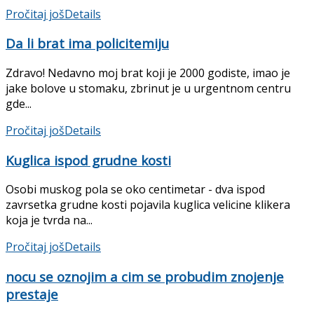
Pročitaj još
Details
Da li brat ima policitemiju
Zdravo! Nedavno moj brat koji je 2000 godiste, imao je
jake bolove u stomaku, zbrinut je u urgentnom centru
gde...
Pročitaj još
Details
Kuglica ispod grudne kosti
Osobi muskog pola se oko centimetar - dva ispod
zavrsetka grudne kosti pojavila kuglica velicine klikera
koja je tvrda na...
Pročitaj još
Details
nocu se oznojim a cim se probudim znojenje
prestaje