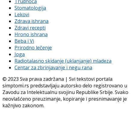
Trudnoća
Stomatologija
Lekovi
Zdrava ishrana
Zdravi recepti
Hrono ishrana
Beba i Vi
Prirodno lečenje
Joga
Radiotalasno skidanje (uklanjanje) mladeza
Centar za zbrinjavanje i negu rana
© 2023 Sva prava zadržana | Svi tekstovi portala
simptomi.rs predstavljaju autorsko delo registrovano u
Zavodu za Intelektualnu svojinu Republike Srbije. Svako
neovlašćeno preuzimanje, kopiranje i presnimavanje je
kažnjivo zakonom.