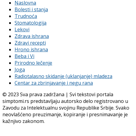
Naslovna
Bolesti i stanja
Trudnoća
Stomatologija
Lekovi
Zdrava ishrana
Zdravi recepti
Hrono ishrana
Beba i Vi
Prirodno lečenje
Joga
Radiotalasno skidanje (uklanjanje) mladeza
Centar za zbrinjavanje i negu rana
© 2023 Sva prava zadržana | Svi tekstovi portala
simptomi.rs predstavljaju autorsko delo registrovano u
Zavodu za Intelektualnu svojinu Republike Srbije. Svako
neovlašćeno preuzimanje, kopiranje i presnimavanje je
kažnjivo zakonom.