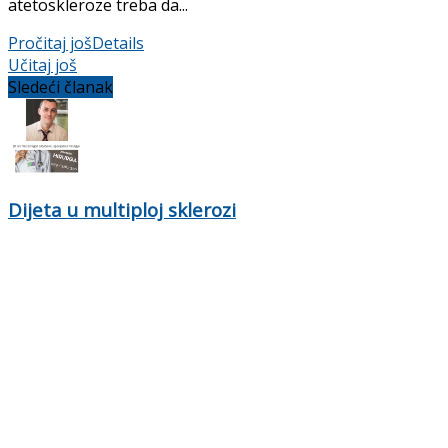
atetoskleroze treba da...
Pročitaj još
Details
Učitaj još
Sledeći članak
Dijeta u multiploj sklerozi