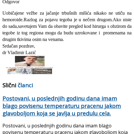
Odgovor
Uobičajene vežbe za jačanje trbušnih mišića nikako ne utiču na
hemoroide.Razlog za pojavu tegoba je u nečem drugom.Ako niste
do sada,savetujem Vam da obavite pregled kod hirurga s obzirom da
tegobe iz tog regiona mogu da budu uzrokovane i promenama na
drugim tkivima osim na venama.
Srdačan pozdrav,
dr Vladimir Lazić
Slični
članci
Postovani, u poslednjih godinu dana imam
blago povisenu temperaturu pracenu jakom
glavoboljom koja se javlja u predulu cela.
Postovani, u poslednjih godinu dana imam blago
povisenu temperaturu pracenu jakom glavoboljom koja