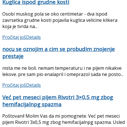
Kuglica ispod grudne kosti
Osobi muskog pola se oko centimetar - dva ispod
zavrsetka grudne kosti pojavila kuglica velicine klikera
koja je tvrda na...
Pročitaj još
Details
nocu se oznojim a cim se probudim znojenje
prestaje
nista me ne boli. nemam temperaturu i ne pijem nikakve
lekove. pre sam pio enalapril i omeprazol sada ne posto...
Pročitaj još
Details
Već pet meseci pijem Rivotri 3×0,5 mg zbog
hemifacijalnpg spazma
Poštovani! Molim Vas da mi pomognete. Već pet meseci
pijem Rivotri 3x0,5 mg zbog hemifacijalnpg spazma. Usled