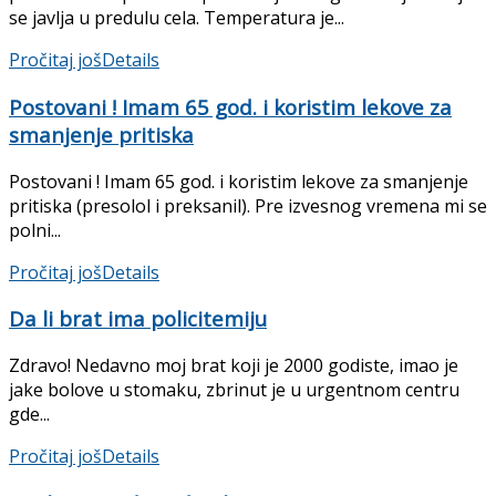
se javlja u predulu cela. Temperatura je...
Pročitaj još
Details
Postovani ! Imam 65 god. i koristim lekove za
smanjenje pritiska
Postovani ! Imam 65 god. i koristim lekove za smanjenje
pritiska (presolol i preksanil). Pre izvesnog vremena mi se
polni...
Pročitaj još
Details
Da li brat ima policitemiju
Zdravo! Nedavno moj brat koji je 2000 godiste, imao je
jake bolove u stomaku, zbrinut je u urgentnom centru
gde...
Pročitaj još
Details