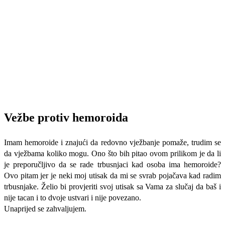
Vežbe protiv hemoroida
Imam hemoroide i znajući da redovno vježbanje pomaže, trudim se
da vježbama koliko mogu. Ono što bih pitao ovom prilikom je da li
je preporučljivo da se rade trbusnjaci kad osoba ima hemoroide?
Ovo pitam jer je neki moj utisak da mi se svrab pojačava kad radim
trbusnjake. Želio bi provjeriti svoj utisak sa Vama za slučaj da baš i
nije tacan i to dvoje ustvari i nije povezano.
Unaprijed se zahvaljujem.