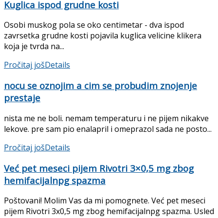
Kuglica ispod grudne kosti
Osobi muskog pola se oko centimetar - dva ispod
zavrsetka grudne kosti pojavila kuglica velicine klikera
koja je tvrda na...
Pročitaj još
Details
nocu se oznojim a cim se probudim znojenje
prestaje
nista me ne boli. nemam temperaturu i ne pijem nikakve
lekove. pre sam pio enalapril i omeprazol sada ne posto...
Pročitaj još
Details
Već pet meseci pijem Rivotri 3×0,5 mg zbog
hemifacijalnpg spazma
Poštovani! Molim Vas da mi pomognete. Već pet meseci
pijem Rivotri 3x0,5 mg zbog hemifacijalnpg spazma. Usled