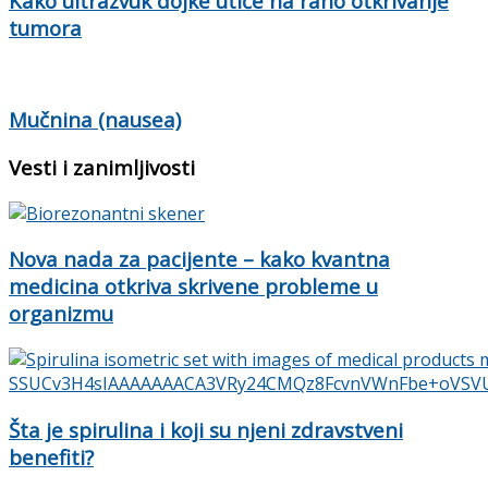
Kako ultrazvuk dojke utiče na rano otkrivanje
tumora
Mučnina (nausea)
Vesti i zanimljivosti
Nova nada za pacijente – kako kvantna
medicina otkriva skrivene probleme u
organizmu
Šta je spirulina i koji su njeni zdravstveni
benefiti?