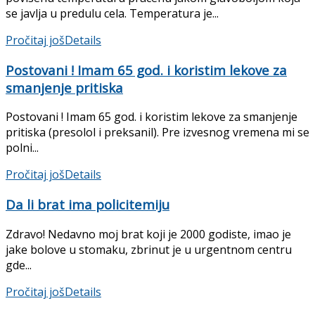
se javlja u predulu cela. Temperatura je...
Pročitaj još
Details
Postovani ! Imam 65 god. i koristim lekove za
smanjenje pritiska
Postovani ! Imam 65 god. i koristim lekove za smanjenje
pritiska (presolol i preksanil). Pre izvesnog vremena mi se
polni...
Pročitaj još
Details
Da li brat ima policitemiju
Zdravo! Nedavno moj brat koji je 2000 godiste, imao je
jake bolove u stomaku, zbrinut je u urgentnom centru
gde...
Pročitaj još
Details