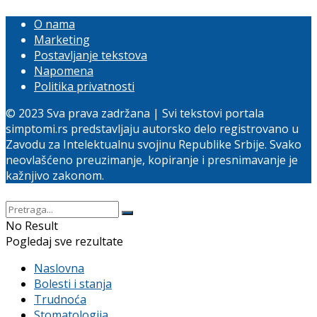
O nama
Marketing
Postavljanje tekstova
Napomena
Politika privatnosti
© 2023 Sva prava zadržana | Svi tekstovi portala
simptomi.rs predstavljaju autorsko delo registrovano u
Zavodu za Intelektualnu svojinu Republike Srbije. Svako
neovlašćeno preuzimanje, kopiranje i presnimavanje je
kažnjivo zakonom.
No Result
Pogledaj sve rezultate
Naslovna
Bolesti i stanja
Trudnoća
Stomatologija