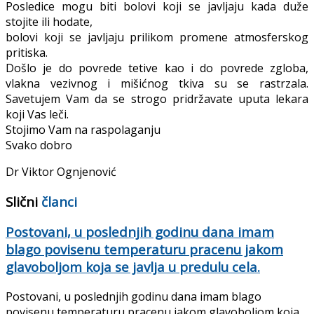
Posledice mogu biti bolovi koji se javljaju kada duže
stojite ili hodate,
bolovi koji se javljaju prilikom promene atmosferskog
pritiska.
Došlo je do povrede tetive kao i do povrede zgloba,
vlakna vezivnog i mišićnog tkiva su se rastrzala.
Savetujem Vam da se strogo pridržavate uputa lekara
koji Vas leči.
Stojimo Vam na raspolaganju
Svako dobro
Dr Viktor Ognjenović
Slični
članci
Postovani, u poslednjih godinu dana imam
blago povisenu temperaturu pracenu jakom
glavoboljom koja se javlja u predulu cela.
Postovani, u poslednjih godinu dana imam blago
povisenu temperaturu pracenu jakom glavoboljom koja