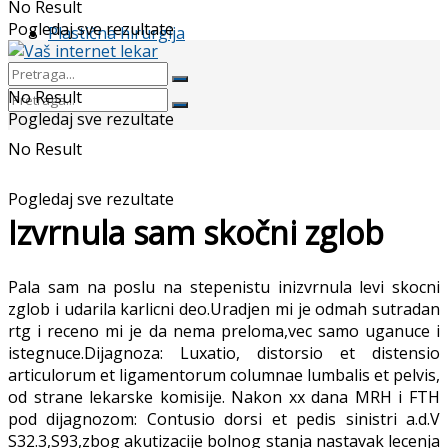
No Result
Pogledaj sve rezultate
Plastična hirurgija
No Result
Pogledaj sve rezultate
No Result
Pogledaj sve rezultate
Izvrnula sam skočni zglob
Pala sam na poslu na stepenistu inizvrnula levi skocni
zglob i udarila karlicni deo.Uradjen mi je odmah sutradan
rtg i receno mi je da nema preloma,vec samo uganuce i
istegnuce.Dijagnoza: Luxatio, distorsio et distensio
articulorum et ligamentorum columnae lumbalis et pelvis,
od strane lekarske komisije. Nakon xx dana MRH i FTH
pod dijagnozom: Contusio dorsi et pedis sinistri a.d.V
S32.3,S93,zbog akutizacije bolnog stanja nastavak lecenja