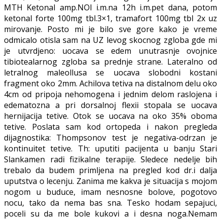
MTH Ketonal amp.NOI i.m.na 12h i.m.pet dana, potom
ketonal forte 100mg tbl.3×1, tramafort 100mg tbl 2x uz
mirovanje. Posto mi je bilo sve gore kako je vreme
odmicalo otisla sam na UZ levog skocnog zgloba gde mi
je utvrdjeno: uocava se edem unutrasnje ovojnice
tibiotealarnog zgloba sa prednje strane. Lateralno od
letralnog maleollusa se uocava slobodni kostani
fragment oko 2mm. Achilova tetiva na distalnom delu oko
4cm od pripoja nehomogena i jednim delom raslojena i
edematozna a pri dorsalnoj flexii stopala se uocava
hernijacija tetive. Otok se uocava na oko 35% oboma
tetive. Poslata sam kod ortopeda i nakon pregleda
dijagnostika: Thompsonov test je negativa-odrzan je
kontinuitet tetive. Th: uputiti pacijenta u banju Stari
Slankamen radi fizikalne terapije. Sledece nedelje bih
trebalo da budem primljena na pregled kod dr.i dalja
uputstva o lecenju. Zanima me kakva je situacija s mojom
nogom u buduce, imam nesnosne bolove, pogotovo
nocu, tako da nema bas sna. Tesko hodam sepajuci,
poceli su da me bole kukovi a i desna noga.Nemam