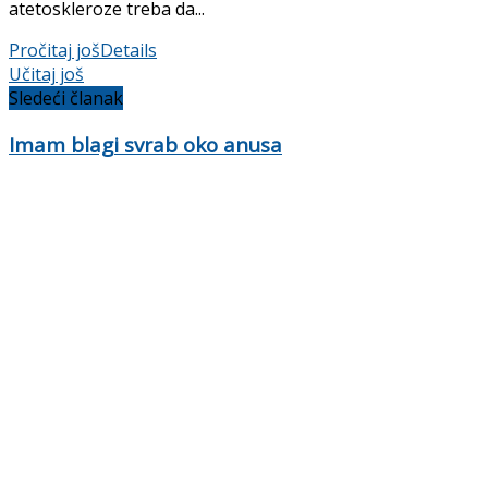
atetoskleroze treba da...
Pročitaj još
Details
Učitaj još
Sledeći članak
Imam blagi svrab oko anusa