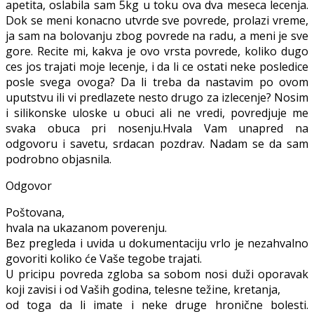
apetita, oslabila sam 5kg u toku ova dva meseca lecenja.
Dok se meni konacno utvrde sve povrede, prolazi vreme,
ja sam na bolovanju zbog povrede na radu, a meni je sve
gore. Recite mi, kakva je ovo vrsta povrede, koliko dugo
ces jos trajati moje lecenje, i da li ce ostati neke posledice
posle svega ovoga? Da li treba da nastavim po ovom
uputstvu ili vi predlazete nesto drugo za izlecenje? Nosim
i silikonske uloske u obuci ali ne vredi, povredjuje me
svaka obuca pri nosenju.Hvala Vam unapred na
odgovoru i savetu, srdacan pozdrav. Nadam se da sam
podrobno objasnila.
Odgovor
Poštovana,
hvala na ukazanom poverenju.
Bez pregleda i uvida u dokumentaciju vrlo je nezahvalno
govoriti koliko će Vaše tegobe trajati.
U pricipu povreda zgloba sa sobom nosi duži oporavak
koji zavisi i od Vaših godina, telesne težine, kretanja,
od toga da li imate i neke druge hronične bolesti.