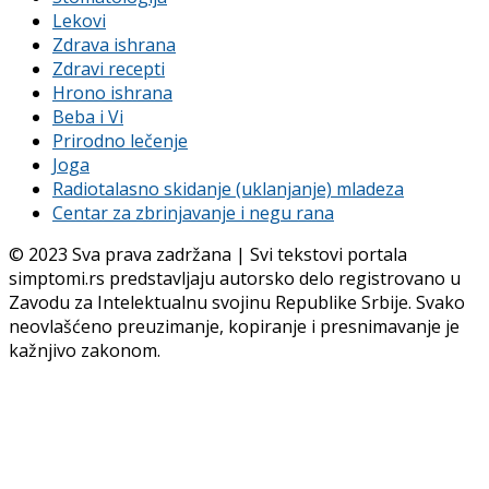
Lekovi
Zdrava ishrana
Zdravi recepti
Hrono ishrana
Beba i Vi
Prirodno lečenje
Joga
Radiotalasno skidanje (uklanjanje) mladeza
Centar za zbrinjavanje i negu rana
© 2023 Sva prava zadržana | Svi tekstovi portala
simptomi.rs predstavljaju autorsko delo registrovano u
Zavodu za Intelektualnu svojinu Republike Srbije. Svako
neovlašćeno preuzimanje, kopiranje i presnimavanje je
kažnjivo zakonom.