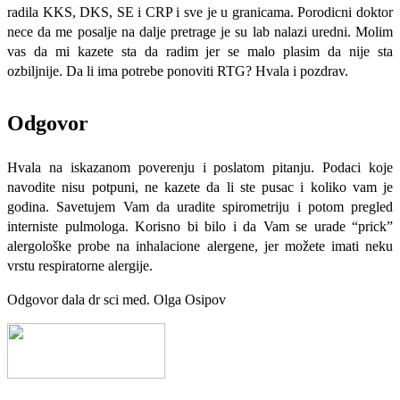
radila KKS, DKS, SE i CRP i sve je u granicama. Porodicni doktor
nece da me posalje na dalje pretrage je su lab nalazi uredni. Molim
vas da mi kazete sta da radim jer se malo plasim da nije sta
ozbiljnije. Da li ima potrebe ponoviti RTG? Hvala i pozdrav.
Odgovor
Hvala na iskazanom poverenju i poslatom pitanju. Podaci koje
navodite nisu potpuni, ne kazete da li ste pusac i koliko vam je
godina. Savetujem Vam da uradite spirometriju i potom pregled
interniste pulmologa. Korisno bi bilo i da Vam se urade “prick”
alergološke probe na inhalacione alergene, jer možete imati neku
vrstu respiratorne alergije.
Odgovor dala dr sci med. Olga Osipov