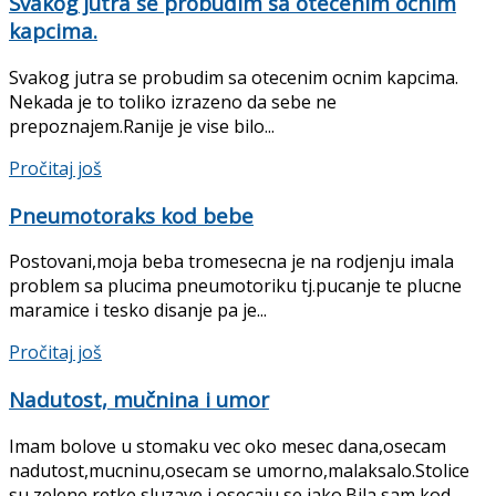
Svakog jutra se probudim sa otecenim ocnim
kapcima.
Svakog jutra se probudim sa otecenim ocnim kapcima.
Nekada je to toliko izrazeno da sebe ne
prepoznajem.Ranije je vise bilo...
Details
Pročitaj još
Pneumotoraks kod bebe
Postovani,moja beba tromesecna je na rodjenju imala
problem sa plucima pneumotoriku tj.pucanje te plucne
maramice i tesko disanje pa je...
Details
Pročitaj još
Nadutost, mučnina i umor
Imam bolove u stomaku vec oko mesec dana,osecam
nadutost,mucninu,osecam se umorno,malaksalo.Stolice
su zelene,retke,sluzave i osecaju se jako.Bila sam kod