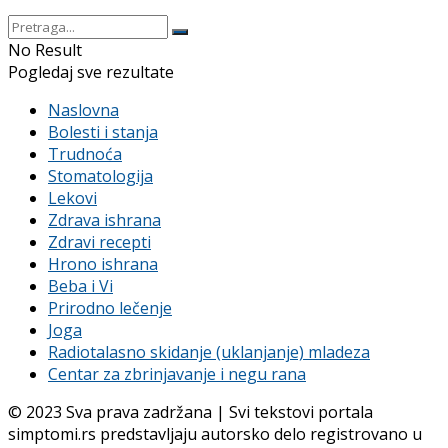
No Result
Pogledaj sve rezultate
Naslovna
Bolesti i stanja
Trudnoća
Stomatologija
Lekovi
Zdrava ishrana
Zdravi recepti
Hrono ishrana
Beba i Vi
Prirodno lečenje
Joga
Radiotalasno skidanje (uklanjanje) mladeza
Centar za zbrinjavanje i negu rana
© 2023 Sva prava zadržana | Svi tekstovi portala
simptomi.rs predstavljaju autorsko delo registrovano u