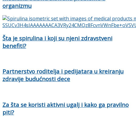
organizmu
Šta je spirulina i koji su njeni zdravstveni
benefiti?
Partnerstvo roditelja i pedijatara u kreiranju
zdravije budućnosti dece
Za šta se koristi aktivni ugalj i kako ga pravilno
piti?