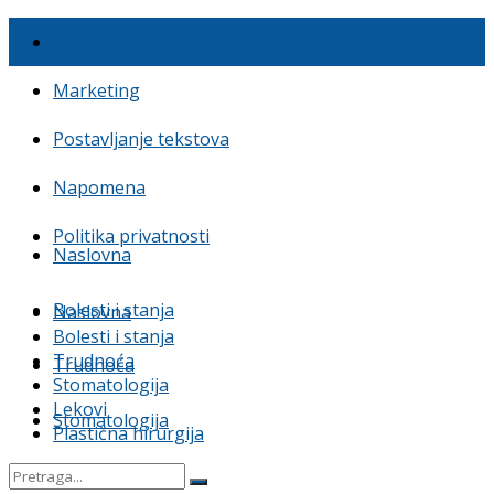
O nama
Marketing
Postavljanje tekstova
Napomena
Politika privatnosti
Naslovna
Bolesti i stanja
Naslovna
Bolesti i stanja
Trudnoća
Trudnoća
Stomatologija
Lekovi
Stomatologija
Plastična hirurgija
Lekovi