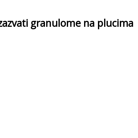
 izazvati granulome na plucima