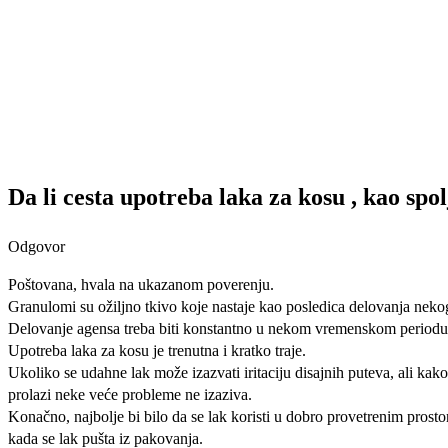
Da li cesta upotreba laka za kosu , kao sp
Odgovor
Poštovana, hvala na ukazanom poverenju.
Granulomi su ožiljno tkivo koje nastaje kao posledica delovanja neko
Delovanje agensa treba biti konstantno u nekom vremenskom period
Upotreba laka za kosu je trenutna i kratko traje.
Ukoliko se udahne lak može izazvati iritaciju disajnih puteva, ali kako
prolazi neke veće probleme ne izaziva.
Konačno, najbolje bi bilo da se lak koristi u dobro provetrenim prosto
kada se lak pušta iz pakovanja.