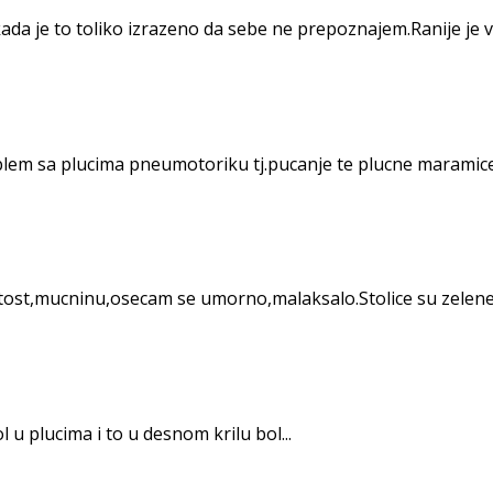
 je to toliko izrazeno da sebe ne prepoznajem.Ranije je vis
em sa plucima pneumotoriku tj.pucanje te plucne maramice i 
,mucninu,osecam se umorno,malaksalo.Stolice su zelene,ret
 u plucima i to u desnom krilu bol...