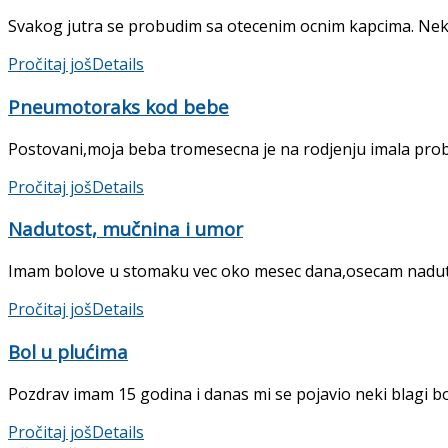
Svakog jutra se probudim sa otecenim ocnim kapcima. Nekada
Pročitaj još
Details
Pneumotoraks kod bebe
Postovani,moja beba tromesecna je na rodjenju imala probl
Pročitaj još
Details
Nadutost, mučnina i umor
Imam bolove u stomaku vec oko mesec dana,osecam nadutost
Pročitaj još
Details
Bol u plućima
Pozdrav imam 15 godina i danas mi se pojavio neki blagi bol
Pročitaj još
Details