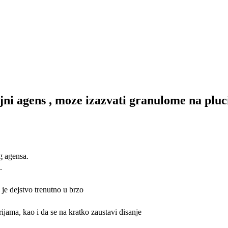
oljni agens , moze izazvati granulome na plu
g agensa.
u.
 je dejstvo trenutno u brzo
rijama, kao i da se na kratko zaustavi disanje