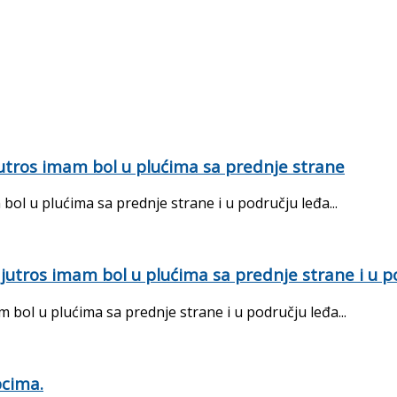
tros imam bol u plućima sa prednje strane
ol u plućima sa prednje strane i u području leđa...
utros imam bol u plućima sa prednje strane i u p
bol u plućima sa prednje strane i u području leđa...
pcima.