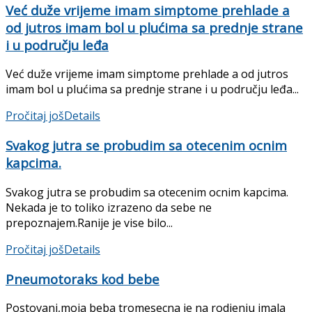
Već duže vrijeme imam simptome prehlade a
od jutros imam bol u plućima sa prednje strane
i u području leđa
Već duže vrijeme imam simptome prehlade a od jutros
imam bol u plućima sa prednje strane i u području leđa...
Pročitaj još
Details
Svakog jutra se probudim sa otecenim ocnim
kapcima.
Svakog jutra se probudim sa otecenim ocnim kapcima.
Nekada je to toliko izrazeno da sebe ne
prepoznajem.Ranije je vise bilo...
Pročitaj još
Details
Pneumotoraks kod bebe
Postovani,moja beba tromesecna je na rodjenju imala