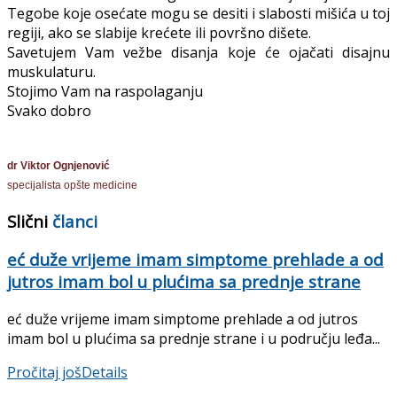
Tegobe koje osećate mogu se desiti i slabosti mišića u toj
regiji, ako se slabije krećete ili površno dišete.
Savetujem Vam vežbe disanja koje će ojačati disajnu
muskulaturu.
Stojimo Vam na raspolaganju
Svako dobro
dr Viktor Ognjenović
specijalista opšte medicine
Slični
članci
eć duže vrijeme imam simptome prehlade a od
jutros imam bol u plućima sa prednje strane
eć duže vrijeme imam simptome prehlade a od jutros
imam bol u plućima sa prednje strane i u području leđa...
Pročitaj još
Details