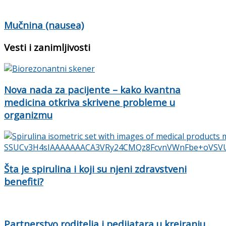
Mučnina (nausea)
Vesti i zanimljivosti
Nova nada za pacijente – kako kvantna
medicina otkriva skrivene probleme u
organizmu
Šta je spirulina i koji su njeni zdravstveni
benefiti?
Partnerstvo roditelja i pedijatara u kreiranju