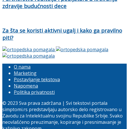
zdravije budućnosti dece
Za šta se koristi aktivni ugalj i kako ga pravilno
piti?
O nama
Marketing
Postavljanje tekstova
Napomena
Politika privatnosti
© 2023 Sva prava zadržana | Svi tekstovi portala
simptomi.rs predstavljaju autorsko delo registrovano u
Zavodu za Intelektualnu svojinu Republike Srbije. Svako
neovlašćeno preuzimanje, kopiranje i presnimavanje je
kažnjivo zakonom.