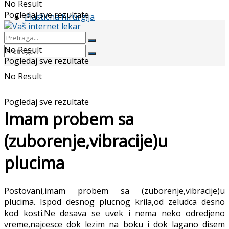
No Result
Pogledaj sve rezultate
Plastična hirurgija
No Result
Pogledaj sve rezultate
No Result
Pogledaj sve rezultate
Imam probem sa
(zuborenje,vibracije)u
plucima
Postovani,imam probem sa (zuborenje,vibracije)u
plucima. Ispod desnog plucnog krila,od zeludca desno
kod kosti.Ne desava se uvek i nema neko odredjeno
vreme,najcesce dok lezim na boku i dok lagano disem