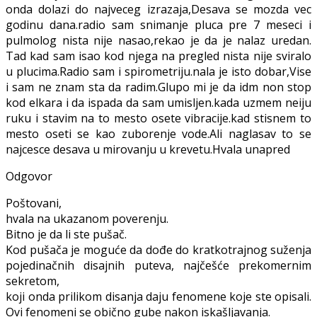
onda dolazi do najveceg izrazaja,Desava se mozda vec
godinu dana.radio sam snimanje pluca pre 7 meseci i
pulmolog nista nije nasao,rekao je da je nalaz uredan.
Tad kad sam isao kod njega na pregled nista nije sviralo
u plucima.Radio sam i spirometriju.nala je isto dobar,Vise
i sam ne znam sta da radim.Glupo mi je da idm non stop
kod elkara i da ispada da sam umisljen.kada uzmem neiju
ruku i stavim na to mesto osete vibracije.kad stisnem to
mesto oseti se kao zuborenje vode.Ali naglasav to se
najcesce desava u mirovanju u krevetu.Hvala unapred
Odgovor
Poštovani,
hvala na ukazanom poverenju.
Bitno je da li ste pušač.
Kod pušača je moguće da dođe do kratkotrajnog suženja
pojedinačnih disajnih puteva, najčešće prekomernim
sekretom,
koji onda prilikom disanja daju fenomene koje ste opisali.
Ovi fenomeni se obično gube nakon iskašljavanja.