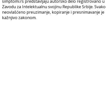
simptomi.rs predstavljaju autorsko delo registrovano u
Zavodu za Intelektualnu svojinu Republike Srbije. Svako
neovlašćeno preuzimanje, kopiranje i presnimavanje je
kažnjivo zakonom.