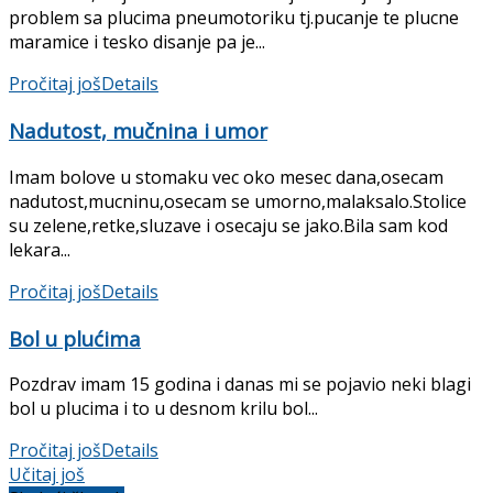
problem sa plucima pneumotoriku tj.pucanje te plucne
maramice i tesko disanje pa je...
Pročitaj još
Details
Nadutost, mučnina i umor
Imam bolove u stomaku vec oko mesec dana,osecam
nadutost,mucninu,osecam se umorno,malaksalo.Stolice
su zelene,retke,sluzave i osecaju se jako.Bila sam kod
lekara...
Pročitaj još
Details
Bol u plućima
Pozdrav imam 15 godina i danas mi se pojavio neki blagi
bol u plucima i to u desnom krilu bol...
Pročitaj još
Details
Učitaj još