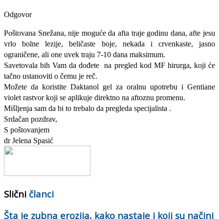
Odgovor
Poštovana Snežana, nije moguće da afta traje godinu dana, afte jesu
vrlo bolne lezije, beličaste boje, nekada i crvenkaste, jasno
ograničene, ali one uvek traju 7-10 dana maksimum.
Savetovala bih Vam da dođete na pregled kod MF hirurga, koji će
tačno ustanoviti o čemu je reč.
Možete da koristite Daktanol gel za oralnu upotrebu i Gentiane
violet rastvor koji se aplikuje direktno na aftoznu promenu.
Mišljenja sam da bi to trebalo da pregleda specijalista .
Srdačan pozdrav,
S poštovanjem
dr Jelena Spasić
Slični
članci
Šta je zubna erozija, kako nastaje i koji su načini