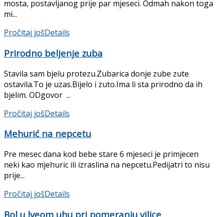
mosta, postavljanog prije par mjeseci. Odmah nakon toga
mi...
Pročitaj još
Details
Prirodno beljenje zuba
Stavila sam bjelu protezu.Zubarica donje zube zute
ostavila.To je uzas.Bijelo i zuto.Ima li sta prirodno da ih
bjelim. ODgovor ...
Pročitaj još
Details
Mehurić na nepcetu
Pre mesec dana kod bebe stare 6 mjeseci je primjecen
neki kao mjehuric ili izraslina na nepcetu.Pedijatri to nisu
prije...
Pročitaj još
Details
Bol u lveom uhu pri pomeranju vilice