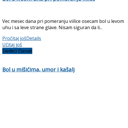
Vec mesec dana pri pomeranju viilice osecam bol u levom
uhu i sa leve strane glave. Nisam siguran da li...
Pročitaj još
Details
Učitaj još
Sledeći članak
Bol u mišićima, umor i kašalj