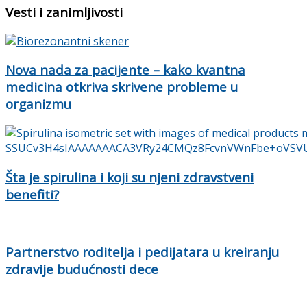
Vesti i zanimljivosti
Nova nada za pacijente – kako kvantna
medicina otkriva skrivene probleme u
organizmu
Šta je spirulina i koji su njeni zdravstveni
benefiti?
Partnerstvo roditelja i pedijatara u kreiranju
zdravije budućnosti dece