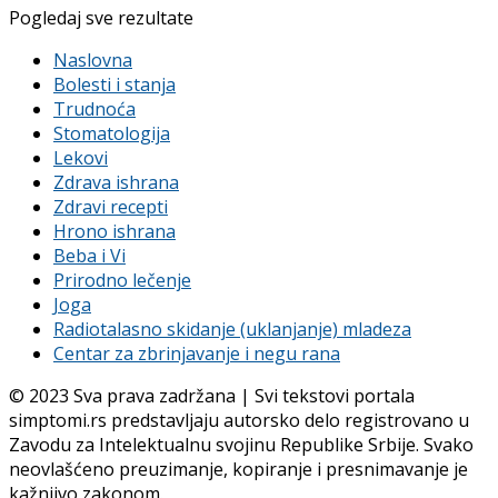
Pogledaj sve rezultate
Naslovna
Bolesti i stanja
Trudnoća
Stomatologija
Lekovi
Zdrava ishrana
Zdravi recepti
Hrono ishrana
Beba i Vi
Prirodno lečenje
Joga
Radiotalasno skidanje (uklanjanje) mladeza
Centar za zbrinjavanje i negu rana
© 2023 Sva prava zadržana | Svi tekstovi portala
simptomi.rs predstavljaju autorsko delo registrovano u
Zavodu za Intelektualnu svojinu Republike Srbije. Svako
neovlašćeno preuzimanje, kopiranje i presnimavanje je
kažnjivo zakonom.