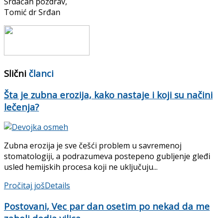
Srdačan pozdrav,
Tomić dr Srđan
Slični
članci
Šta je zubna erozija, kako nastaje i koji su načini
lečenja?
Zubna erozija je sve češći problem u savremenoj
stomatologiji, a podrazumeva postepeno gubljenje gleđi
usled hemijskih procesa koji ne uključuju...
Pročitaj još
Details
Postovani, Vec par dan osetim po nekad da me