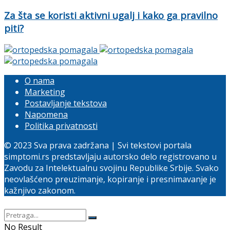
Za šta se koristi aktivni ugalj i kako ga pravilno
piti?
O nama
Marketing
Postavljanje tekstova
Napomena
Politika privatnosti
© 2023 Sva prava zadržana | Svi tekstovi portala
simptomi.rs predstavljaju autorsko delo registrovano u
Zavodu za Intelektualnu svojinu Republike Srbije. Svako
neovlašćeno preuzimanje, kopiranje i presnimavanje je
kažnjivo zakonom.
No Result