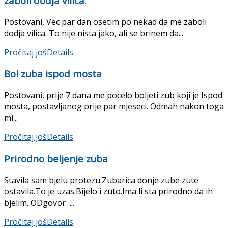
zaboli dodja vilica.
Postovani, Vec par dan osetim po nekad da me zaboli
dodja vilica. To nije nista jako, ali se brinem da...
Pročitaj još
Details
Bol zuba ispod mosta
Postovani, prije 7 dana me pocelo boljeti zub koji je Ispod
mosta, postavljanog prije par mjeseci. Odmah nakon toga
mi...
Pročitaj još
Details
Prirodno beljenje zuba
Stavila sam bjelu protezu.Zubarica donje zube zute
ostavila.To je uzas.Bijelo i zuto.Ima li sta prirodno da ih
bjelim. ODgovor ...
Pročitaj još
Details