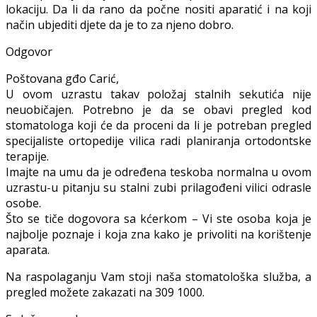
lokaciju. Da li da rano da počne nositi aparatić i na koji
način ubjediti djete da je to za njeno dobro.
Odgovor
Poštovana gđo Carić,
U ovom uzrastu takav položaj stalnih sekutića nije
neuobičajen. Potrebno je da se obavi pregled kod
stomatologa koji će da proceni da li je potreban pregled
specijaliste ortopedije vilica radi planiranja ortodontske
terapije.
Imajte na umu da je određena teskoba normalna u ovom
uzrastu-u pitanju su stalni zubi prilagođeni vilici odrasle
osobe.
Što se tiče dogovora sa kćerkom – Vi ste osoba koja je
najbolje poznaje i koja zna kako je privoliti na korištenje
aparata.
Na raspolaganju Vam stoji naša stomatološka služba, a
pregled možete zakazati na 309 1000.