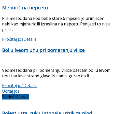
Mehurić na nepcetu
Pre mesec dana kod bebe stare 6 mjeseci je primjecen
neki kao mjehuric ili izraslina na nepcetu.Pedijatri to nisu
prije...
Pročitaj još
Details
Bol u lveom uhu pri pomeranju vilice
Vec mesec dana pri pomeranju viilice osecam bol u levom
uhu i sa leve strane glave. Nisam siguran da li...
Pročitaj još
Details
Učitaj još
Sledeći članak
Bolest usta, ruku i stopala i rizik za plod