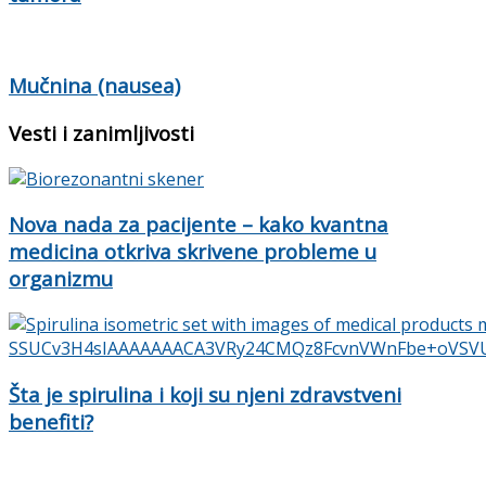
Mučnina (nausea)
Vesti i zanimljivosti
Nova nada za pacijente – kako kvantna
medicina otkriva skrivene probleme u
organizmu
Šta je spirulina i koji su njeni zdravstveni
benefiti?