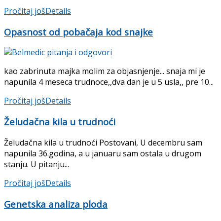
Pročitaj još
Details
Opasnost od pobačaja kod snajke
kao zabrinuta majka molim za objasnjenje... snaja mi je
napunila 4 meseca trudnoce,,dva dan je u 5 usla,, pre 10...
Pročitaj još
Details
Želudačna kila u trudnoći
Želudačna kila u trudnoći Postovani, U decembru sam
napunila 36.godina, a u januaru sam ostala u drugom
stanju. U pitanju...
Pročitaj još
Details
Genetska analiza ploda