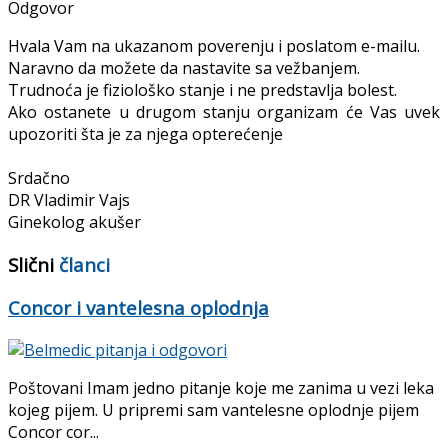
Odgovor
Hvala Vam na ukazanom poverenju i poslatom e-mailu.
Naravno da možete da nastavite sa vežbanjem.
Trudnoća je fiziološko stanje i ne predstavlja bolest.
Ako ostanete u drugom stanju organizam će Vas uvek
upozoriti šta je za njega opterećenje
Srdačno
DR Vladimir Vajs
Ginekolog akušer
Slični
članci
Concor i vantelesna oplodnja
Poštovani Imam jedno pitanje koje me zanima u vezi leka
kojeg pijem. U pripremi sam vantelesne oplodnje pijem
Concor cor...