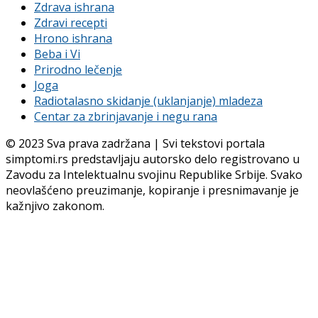
Zdrava ishrana
Zdravi recepti
Hrono ishrana
Beba i Vi
Prirodno lečenje
Joga
Radiotalasno skidanje (uklanjanje) mladeza
Centar za zbrinjavanje i negu rana
© 2023 Sva prava zadržana | Svi tekstovi portala
simptomi.rs predstavljaju autorsko delo registrovano u
Zavodu za Intelektualnu svojinu Republike Srbije. Svako
neovlašćeno preuzimanje, kopiranje i presnimavanje je
kažnjivo zakonom.