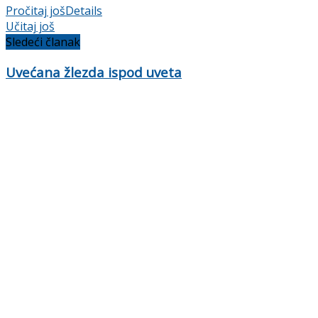
Pročitaj još
Details
Učitaj još
Sledeći članak
Uvećana žlezda ispod uveta