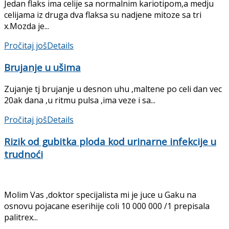
Jedan flaks ima celije sa normalnim kariotipom,a medju
celijama iz druga dva flaksa su nadjene mitoze sa tri
x.Mozda je...
Pročitaj još
Details
Brujanje u ušima
Zujanje tj brujanje u desnon uhu ,maltene po celi dan vec
20ak dana ,u ritmu pulsa ,ima veze i sa...
Pročitaj još
Details
Rizik od gubitka ploda kod urinarne infekcije u
trudnoći
Molim Vas ,doktor specijalista mi je juce u Gaku na
osnovu pojacane eserihije coli 10 000 000 /1 prepisala
palitrex...