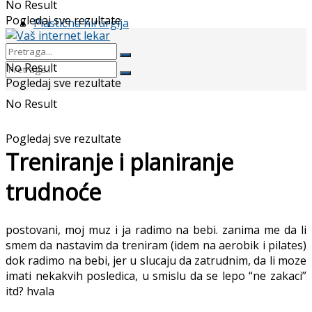
No Result
Pogledaj sve rezultate
Plastična hirurgija
No Result
Pogledaj sve rezultate
No Result
Pogledaj sve rezultate
Treniranje i planiranje
trudnoće
postovani, moj muz i ja radimo na bebi. zanima me da li
smem da nastavim da treniram (idem na aerobik i pilates)
dok radimo na bebi, jer u slucaju da zatrudnim, da li moze
imati nekakvih posledica, u smislu da se lepo “ne zakaci”
itd? hvala