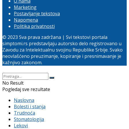
O nama
Marketing
Postavljanje tekstova
Napomena
Politika privatnosti
© 2023 Sva prava zadržana | Svi tekstovi portala
simptomi.rs predstavljaju autorsko delo registrovano u
Zavodu za Intelektualnu svojinu Republike Srbije. Svako
neovlašćeno preuzimanje, kopiranje i presnimavanje je
kažnjivo zakonom.
No Result
Pogledaj sve rezultate
Naslovna
Bolesti i stanja
Trudnoća
Stomatologija
Lekovi