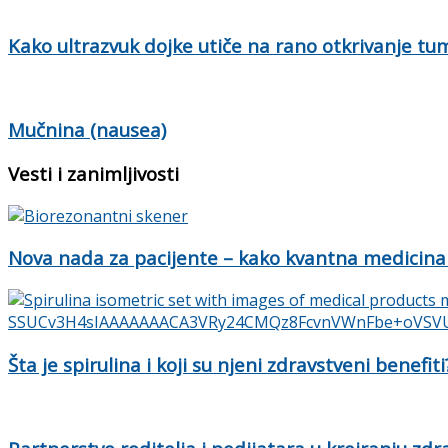
Kako ultrazvuk dojke utiče na rano otkrivanje tu
Mučnina (nausea)
Vesti i zanimljivosti
Nova nada za pacijente – kako kvantna medicina
Šta je spirulina i koji su njeni zdravstveni benefiti