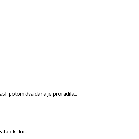
sli,potom dva dana je proradila...
ta okolni...