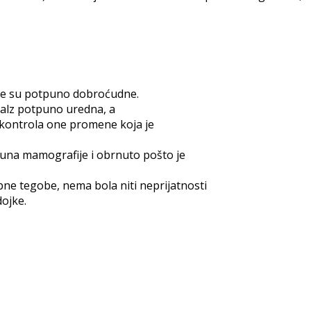
ne su potpuno dobroćudne.
analz potpuno uredna, a
a kontrola one promene koja je
puna mamografije i obrnuto pošto je
ne tegobe, nema bola niti neprijatnosti
ojke.