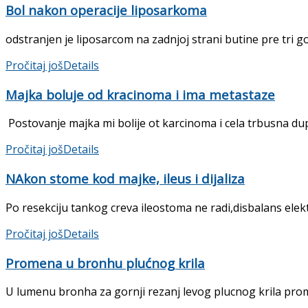
Bol nakon operacije liposarkoma
odstranjen je liposarcom na zadnjoj strani butine pre tri go
Pročitaj još
Details
Majka boluje od kracinoma i ima metastaze
Postovanje majka mi bolije ot karcinoma i cela trbusna dupl
Pročitaj još
Details
NAkon stome kod majke, ileus i dijaliza
Po resekciju tankog creva ileostoma ne radi,disbalans elektr
Pročitaj još
Details
Promena u bronhu plućnog krila
U lumenu bronha za gornji rezanj levog plucnog krila prom