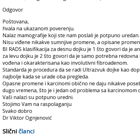
Odgovor
Poštovana,
hvala na ukazanom poverenju.
Nalaz mamografije koji ste nam poslali je potpuno uredan.
Nisu viđene nikakve sumnjive promene, a opisane prome
BI RADS klasifikacija za desnu dojku je 1 što govori da je 
za levu dojku je 2 što govori da je samo potrebna redovn
vođena i okarakterisana kao involutivni fibroadenom.
Standarda je procedura da se radi Ultrazvuk dojke kao do
najbolje kada se urade oba pregleda.
Opasne promene i karcinomi obično ne daju nikakve poseb
dugo vremena, što je i jedan od problema sa karcinomom d
Vaši nalazi su potpuno uredni.
Stojimo Vam na raspolaganju
Svako dobro
Dr Viktor Ognjenović
Slični
članci