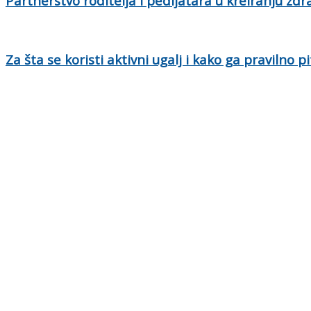
Partnerstvo roditelja i pedijatara u kreiranju zd
Za šta se koristi aktivni ugalj i kako ga pravilno pi