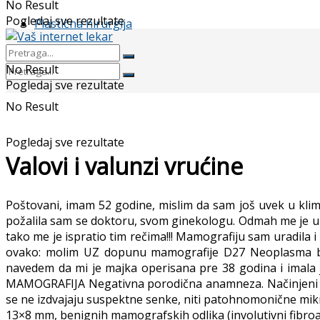
No Result
Pogledaj sve rezultate
Plastična hirurgija
No Result
Pogledaj sve rezultate
No Result
Pogledaj sve rezultate
Valovi i valunzi vrućine
Poštovani, imam 52 godine, mislim da sam još uvek u klim
požalila sam se doktoru, svom ginekologu. Odmah me je u
tako me je ispratio tim rečima!!! Mamografiju sam uradila 
ovako: molim UZ dopunu mamografije D27 Neoplasma ben
navedem da mi je majka operisana pre 38 godina i imala j
MAMOGRAFIJA Negativna porodična anamneza. Načinjeni su 
se ne izdvajaju suspektne senke, niti patohnomonične mikr
13×8 mm, benignih mamografskih odlika (involutivni fibroad