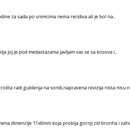
dine za sada po snimcima nema recidiva ali je bol na...
ja joj je pod medastazama javljam vas se sa kosova i...
olita radi gublenja na sondi,napravena revizija nista nisu na
ena dimenzije 11x6mm koja probija gornji zid bronha i zahva