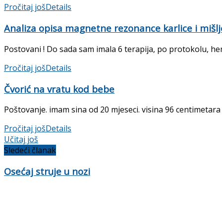
Pročitaj još
Details
Analiza opisa magnetne rezonance karlice i mišlj
Postovani ! Do sada sam imala 6 terapija, po protokolu, hem
Pročitaj još
Details
Čvorić na vratu kod bebe
Poštovanje. imam sina od 20 mjeseci. visina 96 centimetara 
Pročitaj još
Details
Učitaj još
Sledeći članak
Osećaj struje u nozi