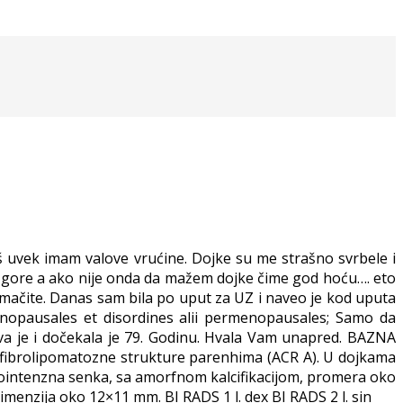
š uvek imam valove vrućine. Dojke su me strašno svrbele i
 gore a ako nije onda da mažem dojke čime god hoću…. eto
tumačite. Danas sam bila po uput za UZ i naveo je kod uputa
opausales et disordines alii permenopausales; Samo da
iva je i dočekala je 79. Godinu. Hvala Vam unapred. BAZNA
fibrolipomatozne strukture parenhima (ACR A). U dojkama
ipointenzna senka, sa amorfnom kalcifikacijom, promera oko
menzija oko 12×11 mm. BI RADS 1 l. dex BI RADS 2 l. sin