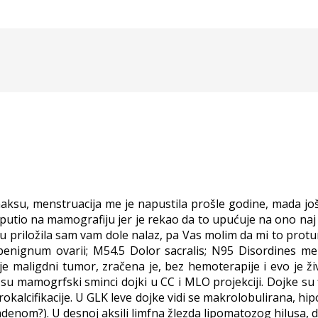
aksu, menstruacija me je napustila prošle godine, mada jo
putio na mamografiju jer je rekao da to upućuje na ono naj
i u priložila sam vam dole nalaz, pa Vas molim da mi to pro
ignum ovarii; M54.5 Dolor sacralis; N95 Disordines men
e maligdni tumor, zračena je, bez hemoterapije i evo je ž
mamogrfski sminci dojki u CC i MLO projekciji. Dojke su 
okalcifikacije. U GLK leve dojke vidi se makrolobulirana, h
enom?). U desnoj aksili limfna žlezda lipomatozog hilusa, di