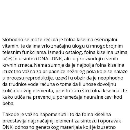
Slobodno se može reći da je folna kiselina esencijalni
vitamin, te da ima vrlo značajnu ulogu u mnogobrojnim
telesnim funkcijama. Između ostalog, folna kiselina uzima
učešće u sintezi DNA i DNK, ali i u proizvodnji crvenih
krvnih zrnaca. Nema sumnje da je najbolja folna kiselina
izuzetno važna za pripadnice nežnijeg pola koje se nalaze
u procesu reprodukcije, uzevši u obzir da je neophodno
da trudnice vode računa o tome da li unose dovoljnu
količinu ovog elementa, prosto zato što folna kiselina i te
kako utiče na prevenciju poremećaja neuralne cevi kod
beba.
Takođe je važno napomenuti i to da folna kiselina
predstavlja najznačajniji element za sintezu i oporavak
DNK, odnosno genetskog materijala koji je izuzetno