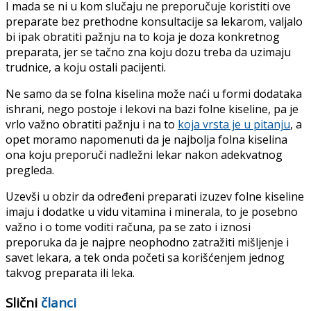
I mada se ni u kom slučaju ne preporučuje koristiti ove
preparate bez prethodne konsultacije sa lekarom, valjalo
bi ipak obratiti pažnju na to koja je doza konkretnog
preparata, jer se tačno zna koju dozu treba da uzimaju
trudnice, a koju ostali pacijenti.
Ne samo da se folna kiselina može naći u formi dodataka
ishrani, nego postoje i lekovi na bazi folne kiseline, pa je
vrlo važno obratiti pažnju i na to
koja vrsta je u pitanju
, a
opet moramo napomenuti da je najbolja folna kiselina
ona koju preporuči nadležni lekar nakon adekvatnog
pregleda.
Uzevši u obzir da određeni preparati izuzev folne kiseline
imaju i dodatke u vidu vitamina i minerala, to je posebno
važno i o tome voditi računa, pa se zato i iznosi
preporuka da je najpre neophodno zatražiti mišljenje i
savet lekara, a tek onda početi sa korišćenjem jednog
takvog preparata ili leka.
Slični
članci