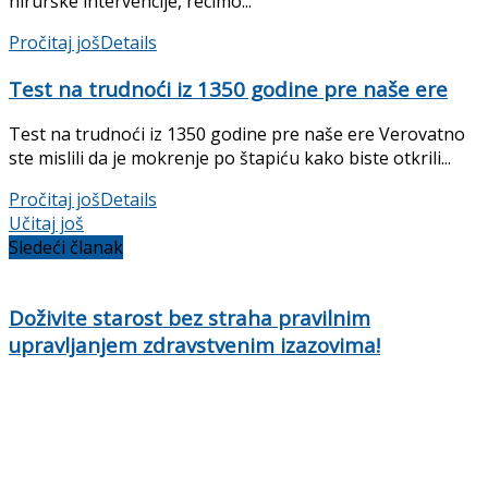
hirurške in­tervencije, recimo...
Pročitaj još
Details
Test na trudnoći iz 1350 godine pre naše ere
Test na trudnoći iz 1350 godine pre naše ere Verovatno
ste mislili da je mokrenje po štapiću kako biste otkrili...
Pročitaj još
Details
Učitaj još
Sledeći članak
Doživite starost bez straha pravilnim
upravljanjem zdravstvenim izazovima!