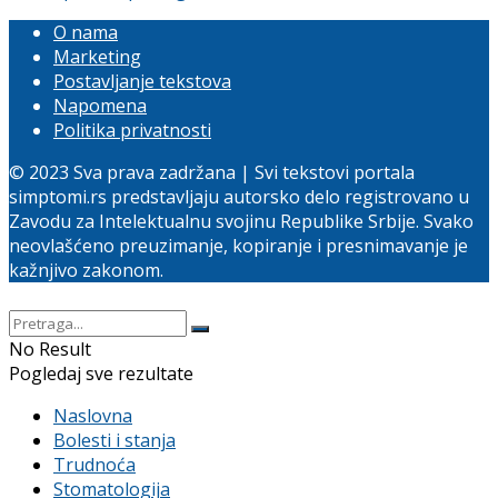
O nama
Marketing
Postavljanje tekstova
Napomena
Politika privatnosti
© 2023 Sva prava zadržana | Svi tekstovi portala
simptomi.rs predstavljaju autorsko delo registrovano u
Zavodu za Intelektualnu svojinu Republike Srbije. Svako
neovlašćeno preuzimanje, kopiranje i presnimavanje je
kažnjivo zakonom.
No Result
Pogledaj sve rezultate
Naslovna
Bolesti i stanja
Trudnoća
Stomatologija