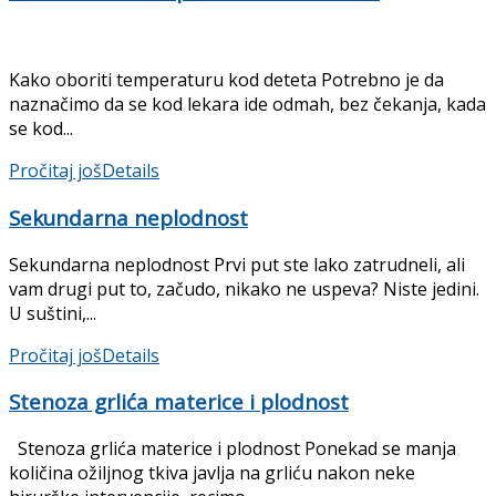
Kako oboriti temperaturu kod deteta Potrebno je da
naznačimo da se kod lekara ide odmah, bez čekanja, kada
se kod...
Pročitaj još
Details
Sekundarna neplodnost
Sekundarna neplodnost Prvi put ste lako zatrudneli, ali
vam drugi put to, začudo, nikako ne uspeva? Niste jedini.
U suštini,...
Pročitaj još
Details
Stenoza grlića materice i plodnost
Stenoza grlića materice i plodnost Ponekad se manja
količina ožiljnog tkiva javlja na grliću nakon neke