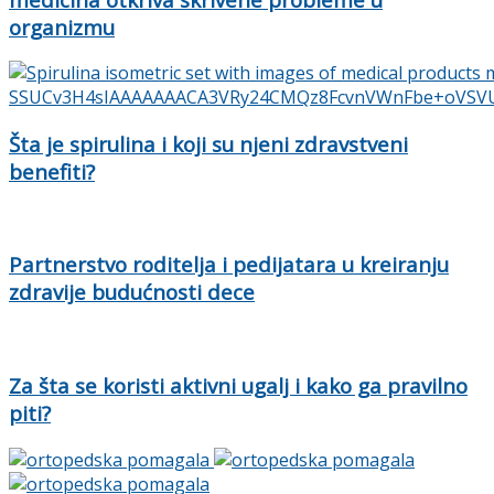
organizmu
Šta je spirulina i koji su njeni zdravstveni
benefiti?
Partnerstvo roditelja i pedijatara u kreiranju
zdravije budućnosti dece
Za šta se koristi aktivni ugalj i kako ga pravilno
piti?