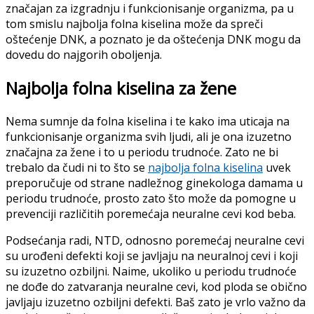
značajan za izgradnju i funkcionisanje organizma, pa u
tom smislu najbolja folna kiselina može da spreči
oštećenje DNK, a poznato je da oštećenja DNK mogu da
dovedu do najgorih oboljenja.
Najbolja folna kiselina za žene
Nema sumnje da folna kiselina i te kako ima uticaja na
funkcionisanje organizma svih ljudi, ali je ona izuzetno
značajna za žene i to u periodu trudnoće. Zato ne bi
trebalo da čudi ni to što se
najbolja folna kiselina
uvek
preporučuje od strane nadležnog ginekologa damama u
periodu trudnoće, prosto zato što može da pomogne u
prevenciji različitih poremećaja neuralne cevi kod beba.
Podsećanja radi, NTD, odnosno poremećaj neuralne cevi
su urođeni defekti koji se javljaju na neuralnoj cevi i koji
su izuzetno ozbiljni. Naime, ukoliko u periodu trudnoće
ne dođe do zatvaranja neuralne cevi, kod ploda se obično
javljaju izuzetno ozbiljni defekti. Baš zato je vrlo važno da