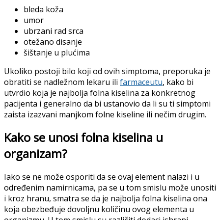
bleda koža
umor
ubrzani rad srca
otežano disanje
šištanje u plućima
Ukoliko postoji bilo koji od ovih simptoma, preporuka je
obratiti se nadležnom lekaru ili
farmaceutu
, kako bi
utvrdio koja je najbolja folna kiselina za konkretnog
pacijenta i generalno da bi ustanovio da li su ti simptomi
zaista izazvani manjkom folne kiseline ili nečim drugim.
Kako se unosi folna kiselina u
organizam?
Iako se ne može osporiti da se ovaj element nalazi i u
određenim namirnicama, pa se u tom smislu može unositi
i kroz hranu, smatra se da je najbolja folna kiselina ona
koja obezbeđuje dovoljnu količinu ovog elementa u