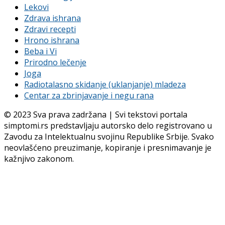
Lekovi
Zdrava ishrana
Zdravi recepti
Hrono ishrana
Beba i Vi
Prirodno lečenje
Joga
Radiotalasno skidanje (uklanjanje) mladeza
Centar za zbrinjavanje i negu rana
© 2023 Sva prava zadržana | Svi tekstovi portala
simptomi.rs predstavljaju autorsko delo registrovano u
Zavodu za Intelektualnu svojinu Republike Srbije. Svako
neovlašćeno preuzimanje, kopiranje i presnimavanje je
kažnjivo zakonom.