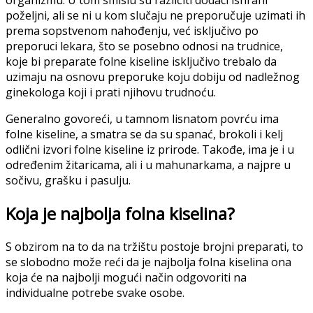
organizmu. U tom smislu su različiti dodaci ishrani
poželjni, ali se ni u kom slučaju ne preporučuje uzimati ih
prema sopstvenom nahođenju, već isključivo po
preporuci lekara, što se posebno odnosi na trudnice,
koje bi preparate folne kiseline isključivo trebalo da
uzimaju na osnovu preporuke koju dobiju od nadležnog
ginekologa koji i prati njihovu trudnoću.
Generalno govoreći, u tamnom lisnatom povrću ima
folne kiseline, a smatra se da su spanać, brokoli i kelj
odlični izvori folne kiseline iz prirode. Takođe, ima je i u
određenim žitaricama, ali i u mahunarkama, a najpre u
sočivu, grašku i pasulju.
Koja je najbolja folna kiselina?
S obzirom na to da na tržištu postoje brojni preparati, to
se slobodno može reći da je najbolja folna kiselina ona
koja će na najbolji mogući način odgovoriti na
individualne potrebe svake osobe.