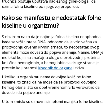
trudnica poštuje uputstva nadležnog ginekologa i da
uzima folnu kiselinu po njegovoj preporuci.
Kako se manifestuje nedostatak folne
kiseline u organizmu?
S obzirom na to da je najbolja folna kiselina neophodna
kada se vrši sinteza DNA, odnosno da je vrlo važna za
proizvodnju crvenih krvnih zrnaca, to nedostatak ovog
elementa može dovesti do pojave anemije. Naime, DNA je
molekul koji ima značajnu ulogu u proizvodnji proteina,
koji čine hemoglobin, a hemoglobin sa druge strane je
protein koji prenosi
kiseonik do organa
i tkiva.
Ukoliko u organizmu nema dovoljne količine folne
kiseline, to znači da ne može da se proizvodi dovoljno
hemoglobina, što će opet vremenom vrlo verovatno da
dovede i do pojave anemije.
U tom smislu su osnovni simptomi manjika folne kiseline: