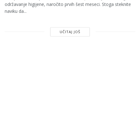
održavanje higijene, naročito prvih šest meseci. Stoga steknite
naviku da...
UČITAJ JOŠ