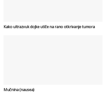
Kako ultrazvuk dojke utiče na rano otkrivanje tumora
Mučnina (nausea)