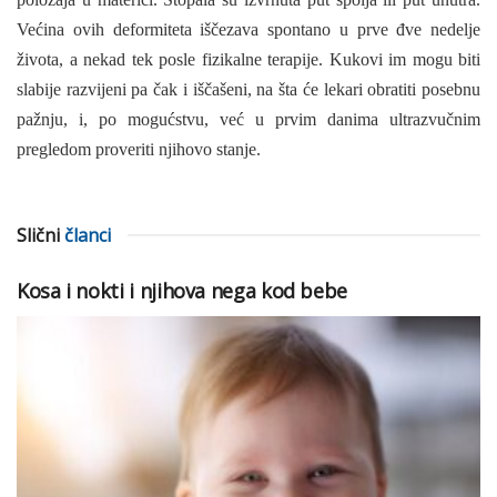
Većina ovih deformiteta iščezava spontano u prve đve nedelje
života, a nekad tek posle fizikalne terapije. Kukovi im mogu biti
slabije razvijeni pa čak i iščašeni, na šta će lekari obratiti posebnu
pažnju, i, po mogućstvu, već u prvim danima ultrazvučnim
pregledom proveriti njihovo stanje.
Slični
članci
Kosa i nokti i njihova nega kod bebe