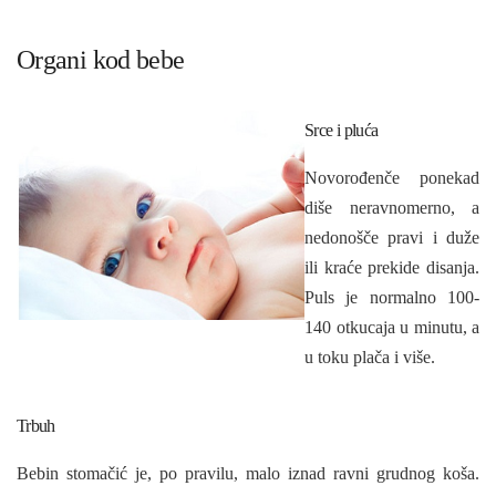
Organi kod bebe
Srce i pluća
Novorođenče ponekad
diše neravnomerno, a
nedonošče pravi i duže
ili kraće prekide disanja.
Puls je normalno 100-
140 otkucaja u minutu, a
u toku plača i više.
Trbuh
Bebin stomačić je, po pravilu, malo iznad ravni grudnog koša.