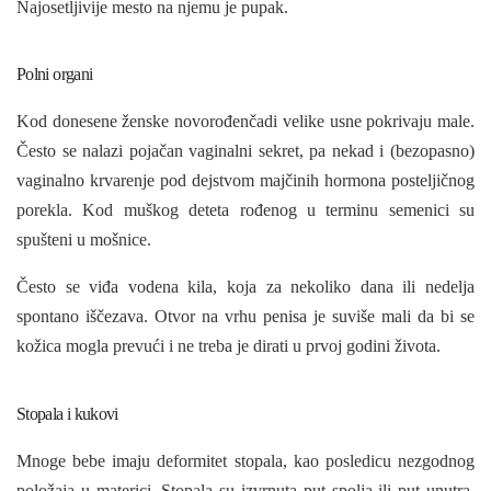
Najosetljivije mesto na njemu
je pupak.
Polni organi
Kod donesene ženske novorođenčadi velike usne pokrivaju male.
Često se nalazi pojačan vaginalni sekret, pa nekad i (bezopasno)
vaginalno krvarenje pod dejstvom majčinih hormona posteljičnog
porekla. Kod muškog deteta rođenog u terminu semenici su
spušteni u mošnice.
Često se viđa vodena kila, koja za nekoliko dana ili nedelja
spontano iščezava. Otvor na vrhu penisa je suviše mali da bi se
kožica mogla prevući i ne treba je dirati u prvoj godini života.
Stopala i kukovi
Mnoge bebe imaju deformitet stopala, kao posledicu nezgodnog
položaja u materici. Stopala su izvrnuta put spolja ili put unutra.