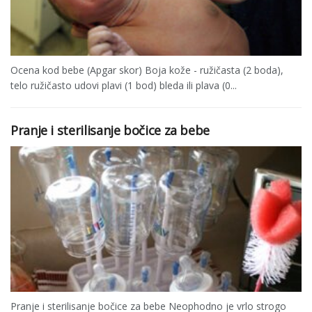
Ocena kod bebe (Apgar skor) Boja kože - ružičasta (2 boda),
telo ružičasto udovi plavi (1 bod) bleda ili plava (0...
Pranje i sterilisanje bočice za bebe
Pranje i sterilisanje bočice za bebe Neophodno je vrlo strogo