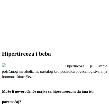
Hipertireoza i beba
Hipertireoza je stanje
pojačanog metabolizma, nastalog kao posiedica povećanog stvaranja
hormona štitne žlezde.
Može li novorođenče majke sa hipertireozom da ima isti
poremećaj?