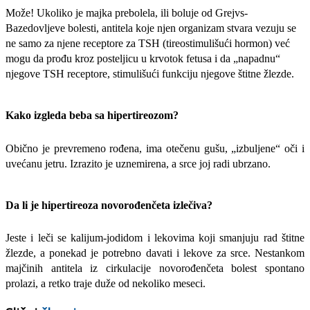
Može! Ukoliko je majka prebolela, ili boluje od Grejvs-
Bazedovljeve bolesti, antitela koje njen organizam stvara vezuju se
ne samo za njene receptore za TSH (tireostimulišući hormon) već
mogu da prođu kroz posteljicu u krvotok fetusa i da „napadnu“
njegove TSH receptore, stimulišući funkciju njegove štitne žlezde.
Kako izgleda beba sa hipertireozom?
Obično je prevremeno rođena, ima otečenu gušu, „izbuljene“ oči i
uvećanu jetru. Izrazito je uznemirena, a srce joj radi ubrzano.
Da li je hipertireoza novorođenčeta izlečiva?
Jeste i leči se kalijum-jodidom i lekovima koji smanjuju rad štitne
žlezde, a ponekad je potrebno davati i lekove za srce. Nestankom
majčinih antitela iz cirkulacije novorođenčeta bolest spontano
prolazi, a retko traje duže od nekoliko meseci.