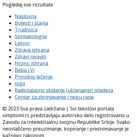
Pogledaj sve rezultate
Naslovna
Bolesti i stanja
Trudnoća
Stomatologija
Lekovi
Zdrava ishrana
Zdravi recepti
Hrono ishrana
Beba i Vi
Prirodno lečenje
Joga
Radiotalasno skidanje (uklanjanje) mladeza
Centar za zbrinjavanje i negu rana
© 2023 Sva prava zadržana | Svi tekstovi portala
simptomi.rs predstavljaju autorsko delo registrovano u
Zavodu za Intelektualnu svojinu Republike Srbije. Svako
neovlašćeno preuzimanje, kopiranje i presnimavanje je
kažnjivo zakonom.