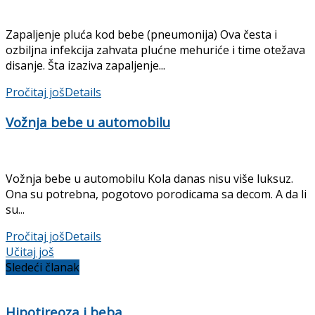
Zapaljenje pluća kod bebe (pneumonija) Ova česta i
ozbiljna infekcija zahvata plućne mehuriće i time otežava
disanje. Šta izaziva zapaljenje...
Pročitaj još
Details
Vožnja bebe u automobilu
Vožnja bebe u automobilu Kola danas nisu više luksuz.
Ona su potrebna, pogotovo porodicama sa decom. A da li
su...
Pročitaj još
Details
Učitaj još
Sledeći članak
Hipotireoza i beba