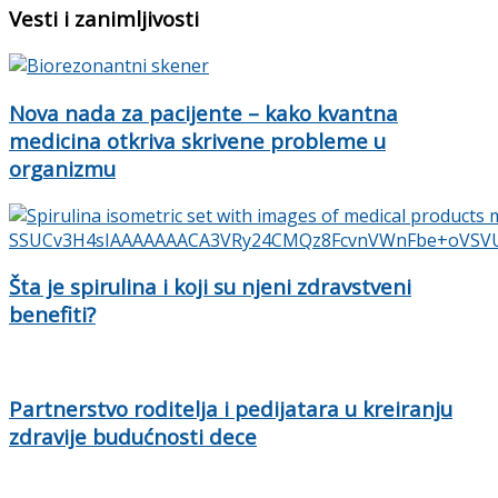
Vesti i zanimljivosti
Nova nada za pacijente – kako kvantna
medicina otkriva skrivene probleme u
organizmu
Šta je spirulina i koji su njeni zdravstveni
benefiti?
Partnerstvo roditelja i pedijatara u kreiranju
zdravije budućnosti dece