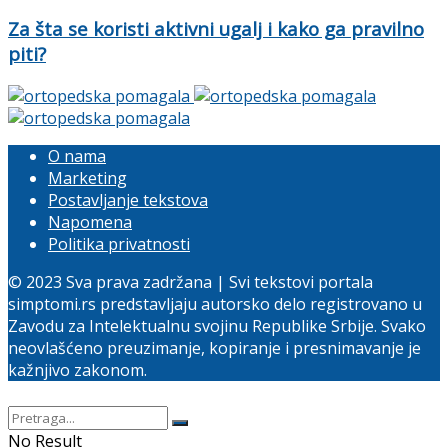
Za šta se koristi aktivni ugalj i kako ga pravilno
piti?
O nama
Marketing
Postavljanje tekstova
Napomena
Politika privatnosti
© 2023 Sva prava zadržana | Svi tekstovi portala
simptomi.rs predstavljaju autorsko delo registrovano u
Zavodu za Intelektualnu svojinu Republike Srbije. Svako
neovlašćeno preuzimanje, kopiranje i presnimavanje je
kažnjivo zakonom.
No Result