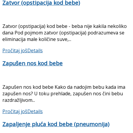
Zatvor (opstipacija kod bebe)
Zatvor (opstipacija) kod bebe - beba nije kakila nekoliko
dana Pod pojmom zatvor (opstipacija) podrazumeva se
eliminacija male količine suve,...
Pročitaj još
Details
Zapušen nos kod bebe
Zapušen nos kod bebe Kako da nadojim bebu kada ima
zapušen nos? U toku prehlade, zapušen nos čini bebu
razdražljivom...
Pročitaj još
Details
Zapaljenje pluća kod bebe (pneumonija)