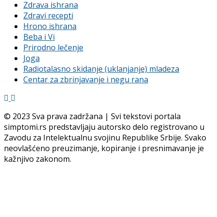
Zdrava ishrana
Zdravi recepti
Hrono ishrana
Beba i Vi
Prirodno lečenje
Joga
Radiotalasno skidanje (uklanjanje) mladeza
Centar za zbrinjavanje i negu rana
© 2023 Sva prava zadržana | Svi tekstovi portala
simptomi.rs predstavljaju autorsko delo registrovano u
Zavodu za Intelektualnu svojinu Republike Srbije. Svako
neovlašćeno preuzimanje, kopiranje i presnimavanje je
kažnjivo zakonom.