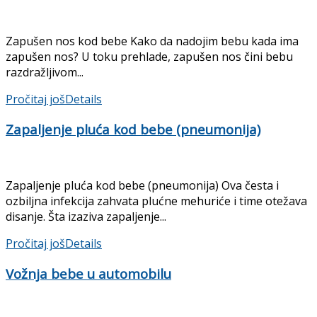
Zapušen nos kod bebe Kako da nadojim bebu kada ima
zapušen nos? U toku prehlade, zapušen nos čini bebu
razdražljivom...
Pročitaj još
Details
Zapaljenje pluća kod bebe (pneumonija)
Zapaljenje pluća kod bebe (pneumonija) Ova česta i
ozbiljna infekcija zahvata plućne mehuriće i time otežava
disanje. Šta izaziva zapaljenje...
Pročitaj još
Details
Vožnja bebe u automobilu