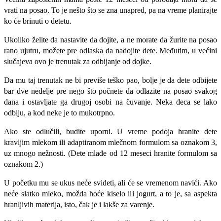
vrati na posao. To je nešto što se zna unapred, pa na vreme planirajte
ko će brinuti o detetu.
Ukoliko želite da nastavite da dojite, a ne morate da žurite na posao
rano ujutru, možete pre odlaska da nadojite dete. Međutim, u većini
slučajeva ovo je trenutak za odbijanje od dojke.
Da mu taj trenutak ne bi previše teško pao, bolje je da dete odbijete
bar dve nedelje pre nego što počnete da odlazite na posao svakog
dana i ostavljate ga drugoj osobi na čuvanje. Neka deca se lako
odbiju, a kod neke je to mukotrpno.
Ako ste odlučili, budite uporni. U vreme podoja hranite dete
kravljim mlekom ili adaptiranom mlečnom formulom sa oznakom 3,
uz mnogo nežnosti. (Dete mlađe od 12 meseci hranite formulom sa
oznakom 2.)
U početku mu se ukus neće svideti, ali će se vremenom navići. Ako
neće slatko mleko, možda hoće kiselo ili jogurt, a to je, sa aspekta
hranljivih materija, isto, čak je i lakše za varenje.