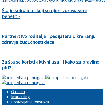
Šta je spirulina i koji su njeni zdravstveni
benefiti?
Partnerstvo roditelja i pedijatara u kreiranju
zdravije budućnosti dece
Za šta se koristi aktivni ugalj i kako ga pravilno
piti?
O nama
Marketing
Postavljanje tekstova