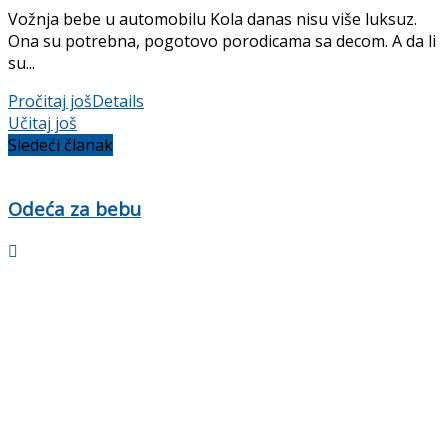
Vožnja bebe u automobilu Kola danas nisu više luksuz.
Ona su potrebna, pogotovo porodicama sa decom. A da li
su...
Pročitaj još
Details
Učitaj još
Sledeći članak
Odeća za bebu