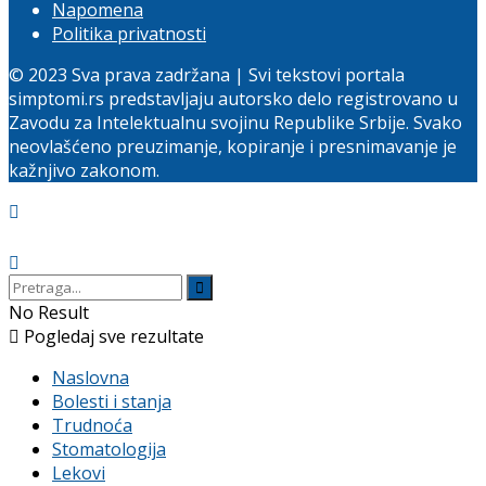
Napomena
Politika privatnosti
© 2023 Sva prava zadržana | Svi tekstovi portala
simptomi.rs predstavljaju autorsko delo registrovano u
Zavodu za Intelektualnu svojinu Republike Srbije. Svako
neovlašćeno preuzimanje, kopiranje i presnimavanje je
kažnjivo zakonom.
No Result
Pogledaj sve rezultate
Naslovna
Bolesti i stanja
Trudnoća
Stomatologija
Lekovi