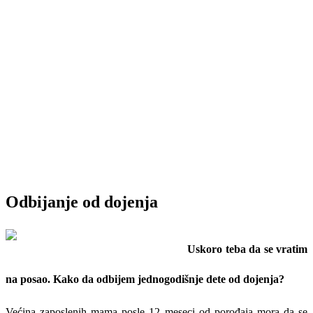
Odbijanje od dojenja
Uskoro teba da se vratim
na posao. Kako da odbijem jednogodišnje dete od dojenja?
Većina zaposlenih mama posle 12 meseci od porođaja mora da se