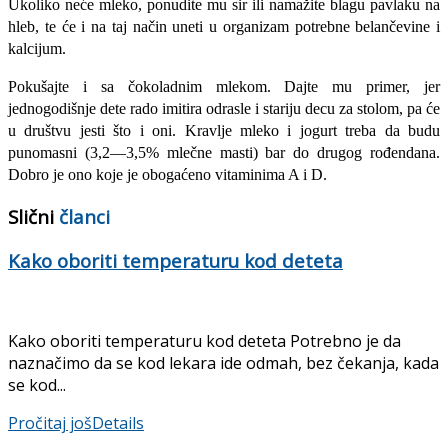
Ukoliko neće mleko, ponudite mu sir ili namažite blagu pavlaku na
hleb, te će i na taj način uneti u organizam potrebne belančevine i
kalcijum.
Pokušajte i sa čokoladnim mlekom. Dajte mu primer, jer
jednogodišnje dete rado imitira odrasle i stariju decu za stolom, pa će
u društvu jesti što i oni. Kravlje mleko i jogurt treba da budu
punomasni (3,2—3,5% mlečne masti) bar do drugog rođendana.
Dobro je ono koje je obogaćeno vitaminima A i D.
Slični
članci
Kako oboriti temperaturu kod deteta
Kako oboriti temperaturu kod deteta Potrebno je da
naznačimo da se kod lekara ide odmah, bez čekanja, kada
se kod...
Pročitaj još
Details