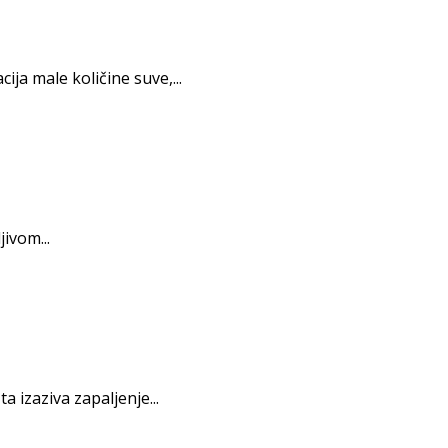
ja male količine suve,...
ivom...
 izaziva zapaljenje...