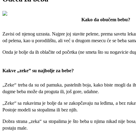
Kako da obučem bebu?
Zavisi od njenog uzrasta. Najpre joj stavite pelene, prema savetu le
od pelena, kao u porodilištu,
ali već u drugom mesecu će se beba sama 
Onda je bolje da ih oblačite od početka (ne smeta što su nogavicie dug
Kakve „zeke” su najbolje za bebe?
„Zeke“ treba da su od pamuka, pastelnih boja, kako biste mogli da ih
dugme beba može da proguta ili, još gore, udahne.
„Zeke“ sa rukavima je bolje da se zakopčavaju na leđima, a bez ruk
Postoje modeli sa stopalima ili bez njih.
Dobra strana „zeka“ sa stopalima je što beba u njima nikad nije bosa, 
postaju male.