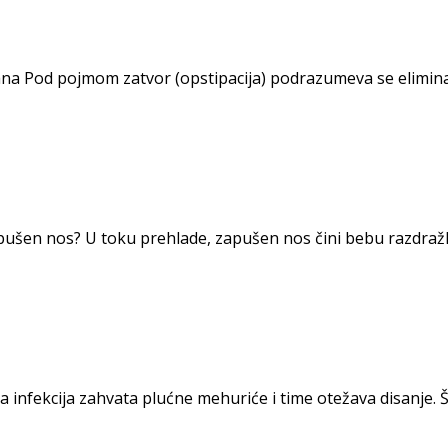
ana Pod pojmom zatvor (opstipacija) podrazumeva se eliminaci
šen nos? U toku prehlade, zapušen nos čini bebu razdražlj
infekcija zahvata plućne mehuriće i time otežava disanje. Šta