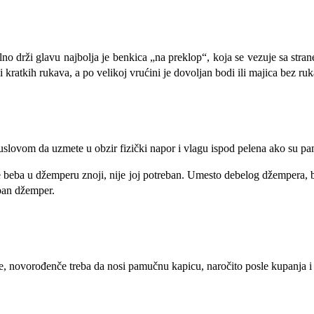
o drži glavu najbolja je benkica „na preklop“, koja se vezuje sa strane
i kratkih rukava, a po velikoj vrućini je dovoljan bodi ili majica bez ru
 uslovom da uzmete u obzir fizički napor i vlagu ispod pelena ako su p
 se beba u džemperu znoji, nije joj potreban. Umesto debelog džempera
eban džemper.
, novorođenče treba da nosi pamučnu kapicu, naročito posle kupanja i n