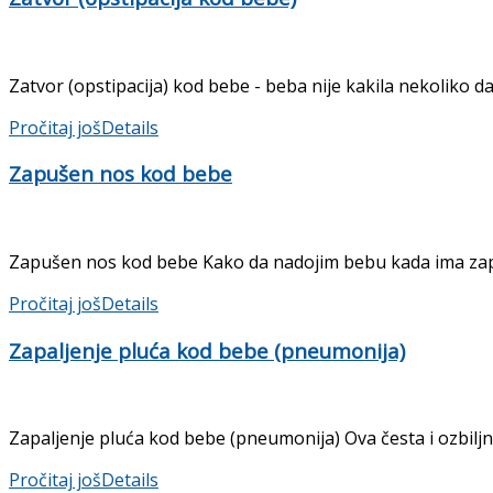
Zatvor (opstipacija) kod bebe - beba nije kakila nekoliko d
Pročitaj još
Details
Zapušen nos kod bebe
Zapušen nos kod bebe Kako da nadojim bebu kada ima zapu
Pročitaj još
Details
Zapaljenje pluća kod bebe (pneumonija)
Zapaljenje pluća kod bebe (pneumonija) Ova česta i ozbiljna 
Pročitaj još
Details