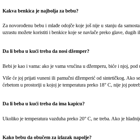
Kakva benkica je najbolja za bebu?
Za novorođenu bebu i mlađe odojče koje još nije u stanju da samostaln
uzrastu možete koristiti i benkice koje se navlače preko glave, dugih il
Da li beba u kući treba da nosi džemper?
Bebi je kao i vama: ako je vama vrućina u džemperu, biće i njoj, pod
Više će joj prijati vuneni ili pamučni džemperić od sintetičkog. Ako
ćebetom u prostoriji u kojoj je temperatura preko 18° C, nije joj potr
Da li beba u kući treba da ima kapicu?
Ukoliko je temperatura vazduha preko 20° C, ne treba. Ako je hladnije
Kako bebu da obučem za izlazak napolje?