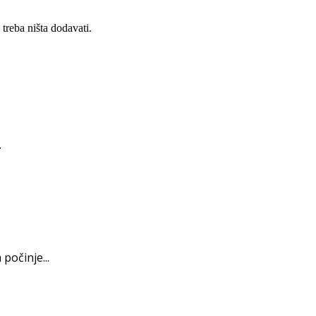
 treba ništa dodavati.
.
počinje...