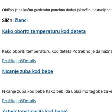
Obično je na kućnu garderobu potrebno dodati još nešto: postavljeno il
Slični
članci
Kako oboriti temperaturu kod deteta
Kako oboriti temperaturu kod deteta Potrebno je da naznač
Pročitaj još
Details
Nicanje zuba kod bebe
Nicanje zuba kod bebe Kako bebi da ublažimo tegobe za vr
Pročitaj još
Details
Zatvor (opstipacija kod bebe)