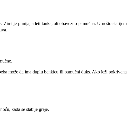
. Zimi je punija, a leti tanka, ali obavezno pamučna. U nešto starijem
kava.
amučne.
, beba može da ima duplu benkicu ili pamučni duks. Ako leži pokrivena
oću, kada se slabije greje.