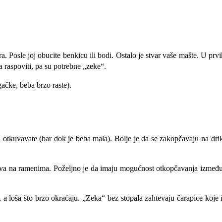
kara. Posle joj obucite benkicu ili bodi. Ostalo je stvar vaše mašte. 
raspoviti, pa su potrebne „zeke“.
ačke, beba brzo raste).
 otkuvavate (bar dok je beba mala). Bolje je da se zakopčavaju na drik
ava na ramenima. Poželjno je da imaju mogućnost otkopčavanja između n
a loša što brzo okraćaju. „Zeka“ bez stopala zahtevaju čarapice koje il