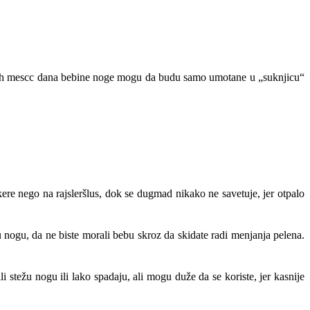
U prvih mescc dana bebine noge mogu da budu samo umotane u „suknjicu“
ere nego na rajsleršlus, dok se dugmad nikako ne savetuje, jer otpalo
ogu, da ne biste morali bebu skroz da skidate radi menjanja pelena.
i stežu nogu ili lako spadaju, ali mogu duže da se koriste, jer kasnije