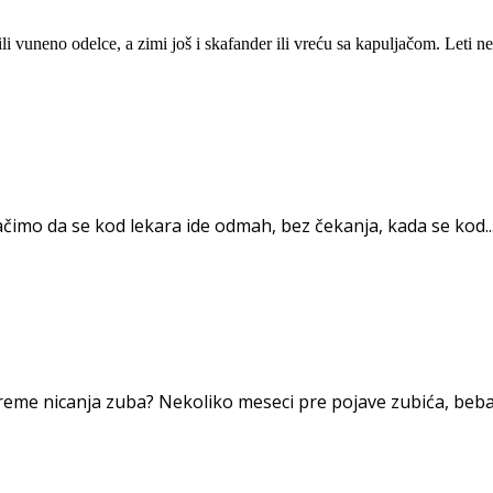
i vuneno odelce, a zimi još i skafander ili vreću sa kapuljačom. Leti ne
imo da se kod lekara ide odmah, bez čekanja, kada se kod..
eme nicanja zuba? Nekoliko meseci pre pojave zubića, beba 