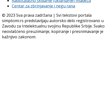
Radiotalasno skidanje (uklanjanje) mladeza
Centar za zbrinjavanje i negu rana
© 2023 Sva prava zadržana | Svi tekstovi portala
simptomi.rs predstavljaju autorsko delo registrovano u
Zavodu za Intelektualnu svojinu Republike Srbije. Svako
neovlašćeno preuzimanje, kopiranje i presnimavanje je
kažnjivo zakonom.