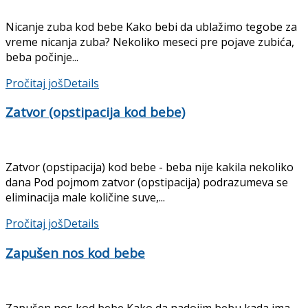
Nicanje zuba kod bebe Kako bebi da ublažimo tegobe za
vreme nicanja zuba? Nekoliko meseci pre pojave zubića,
beba počinje...
Pročitaj još
Details
Zatvor (opstipacija kod bebe)
Zatvor (opstipacija) kod bebe - beba nije kakila nekoliko
dana Pod pojmom zatvor (opstipacija) podrazumeva se
eliminacija male količine suve,...
Pročitaj još
Details
Zapušen nos kod bebe
Zapušen nos kod bebe Kako da nadojim bebu kada ima