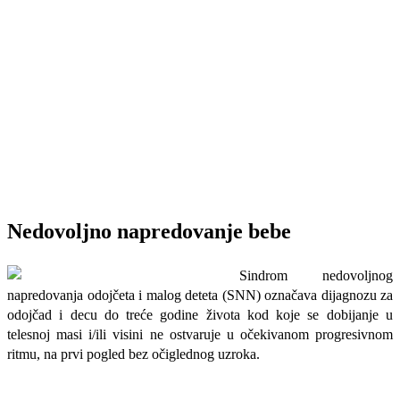
Nedovoljno napredovanje bebe
Sindrom nedovoljnog
napredovanja odojčeta i malog deteta (SNN) označava dijagnozu za
odojčad i decu do treće godine života kod koje se dobijanje u
telesnoj masi i/ili visini ne ostvaruje u očekivanom progresivnom
ritmu, na prvi pogled bez očiglednog uzroka.