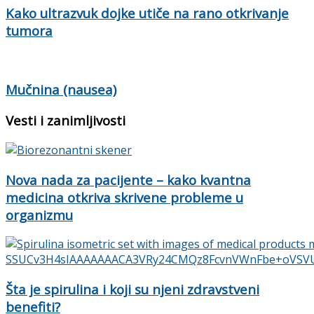
Kako ultrazvuk dojke utiče na rano otkrivanje
tumora
Mučnina (nausea)
Vesti i zanimljivosti
Nova nada za pacijente – kako kvantna
medicina otkriva skrivene probleme u
organizmu
Šta je spirulina i koji su njeni zdravstveni
benefiti?