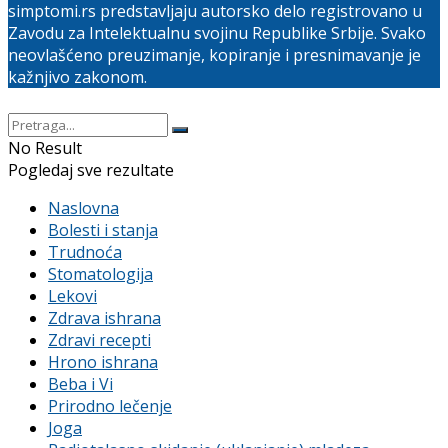
simptomi.rs predstavljaju autorsko delo registrovano u
Zavodu za Intelektualnu svojinu Republike Srbije. Svako
neovlašćeno preuzimanje, kopiranje i presnimavanje je
kažnjivo zakonom.
No Result
Pogledaj sve rezultate
Naslovna
Bolesti i stanja
Trudnoća
Stomatologija
Lekovi
Zdrava ishrana
Zdravi recepti
Hrono ishrana
Beba i Vi
Prirodno lečenje
Joga