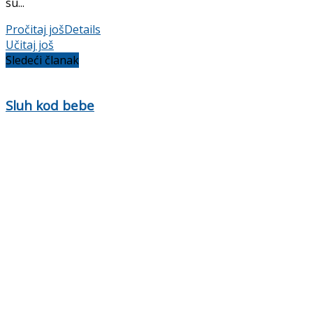
su...
Pročitaj još
Details
Učitaj još
Sledeći članak
Sluh kod bebe