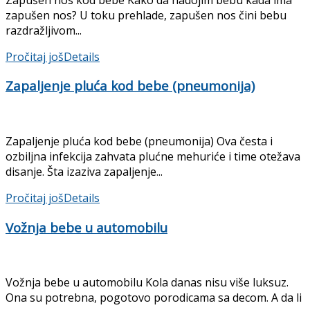
zapušen nos? U toku prehlade, zapušen nos čini bebu
razdražljivom...
Pročitaj još
Details
Zapaljenje pluća kod bebe (pneumonija)
Zapaljenje pluća kod bebe (pneumonija) Ova česta i
ozbiljna infekcija zahvata plućne mehuriće i time otežava
disanje. Šta izaziva zapaljenje...
Pročitaj još
Details
Vožnja bebe u automobilu
Vožnja bebe u automobilu Kola danas nisu više luksuz.
Ona su potrebna, pogotovo porodicama sa decom. A da li