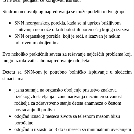
to ne desi, pedijatar će korigovati ishranu.
Sindrom nedovoljnog napredovanja se može podeliti u dve grupe:
SNN neorganskog porekla, kada se ni uprkos brižljivom
ispitivanju ne može otkriti bolest ili poremećaj koji ga izaziva i
SNN organskog porekla, koji je redi, a izazvan je nekim
prikrivenim oboljenjima.
Evo nekoliko praktičnih saveta za rešavanje najčešćih problema koji
mogu uzrokovati slabo napredovanje odojčeta:
Detetu sa SNN-om je potrebno bolničko ispitivanje u sledećim
situacijama:
jasna sumnja na organsko oboljenje prisustvo znakova
fizičkog zlostavljanja i zanemarivanja nezainteresovanost
roditelja za zdravstveno stanje deteta anamneza o čestom
povraćanju ili prolivu
odojčad iznad 2 meseca života sa telesnom masom blizu
porođajne
odojčad u uzrastu od 3 do 6 meseci sa minimalnim uvećanjem