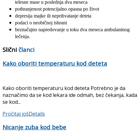
telesne mase
u poslednja dva meseca
pothranjenost potencijalno opasna po život
depresija majke ili neprihvatanje deteta
podaci o neobičnoj ishrani
beznačajno napredovanje u toku dva meseca ambulantnog
lečenja.
Slični
članci
Kako oboriti temperaturu kod deteta
Kako oboriti temperaturu kod deteta Potrebno je da
naznačimo da se kod lekara ide odmah, bez čekanja, kada
se kod...
Pročitaj još
Details
Nicanje zuba kod bebe