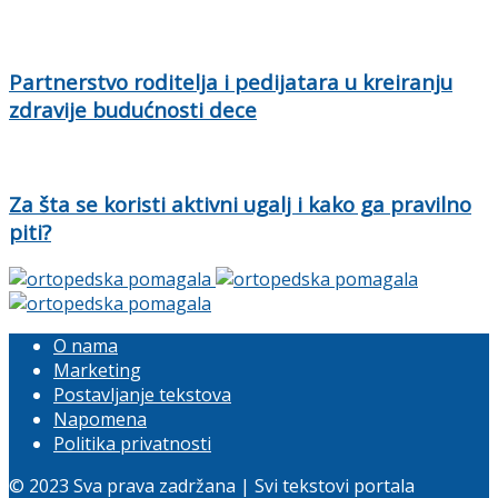
Partnerstvo roditelja i pedijatara u kreiranju
zdravije budućnosti dece
Za šta se koristi aktivni ugalj i kako ga pravilno
piti?
O nama
Marketing
Postavljanje tekstova
Napomena
Politika privatnosti
© 2023 Sva prava zadržana | Svi tekstovi portala