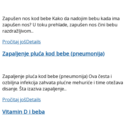
Zapušen nos kod bebe Kako da nadojim bebu kada ima
zapušen nos? U toku prehlade, zapušen nos čini bebu
razdražljivom...
Pročitaj još
Details
Zapaljenje pluća kod bebe (pneumonija)
Zapaljenje pluća kod bebe (pneumonija) Ova česta i
ozbiljna infekcija zahvata plućne mehuriće i time otežava
disanje. Šta izaziva zapaljenje...
Pročitaj još
Details
Vitamin D i beba