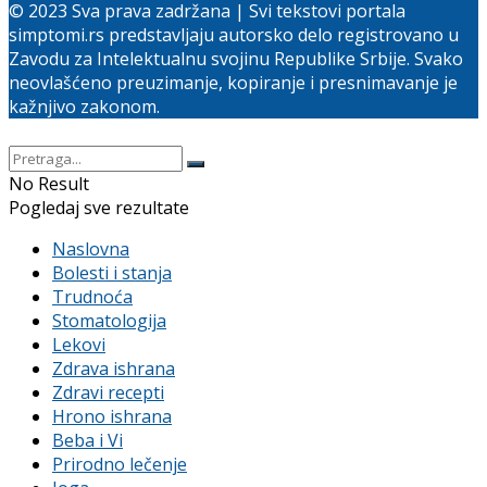
© 2023 Sva prava zadržana | Svi tekstovi portala
simptomi.rs predstavljaju autorsko delo registrovano u
Zavodu za Intelektualnu svojinu Republike Srbije. Svako
neovlašćeno preuzimanje, kopiranje i presnimavanje je
kažnjivo zakonom.
No Result
Pogledaj sve rezultate
Naslovna
Bolesti i stanja
Trudnoća
Stomatologija
Lekovi
Zdrava ishrana
Zdravi recepti
Hrono ishrana
Beba i Vi
Prirodno lečenje