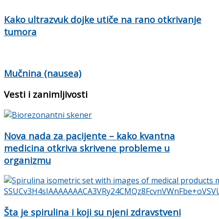
Kako ultrazvuk dojke utiče na rano otkrivanje
tumora
Mučnina (nausea)
Vesti i zanimljivosti
Nova nada za pacijente – kako kvantna
medicina otkriva skrivene probleme u
organizmu
Šta je spirulina i koji su njeni zdravstveni