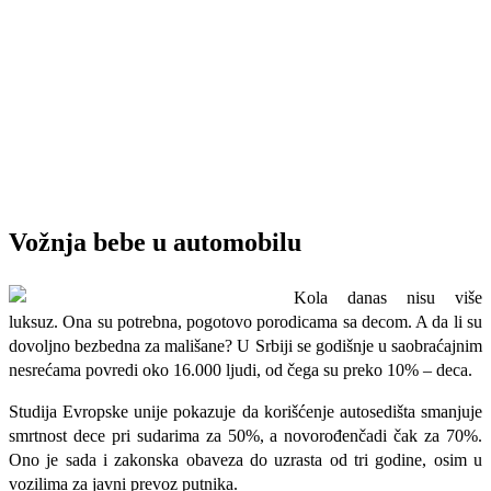
Vožnja bebe u automobilu
Kola danas nisu više
luksuz. Ona su potrebna, pogotovo porodicama sa decom. A da li su
dovoljno bezbedna za mališane? U Srbiji se godišnje u saobraćajnim
nesrećama povredi oko 16.000 ljudi, od čega su preko 10% – deca.
Studija Evrop­ske unije pokazuje da korišćenje autosedišta smanjuje
smrtnost dece pri sudarima za 50%, a novorođenčadi čak za 70%.
Ono je sada i zakonska obaveza do uzrasta od tri godine, osim u
vozilima za javni prevoz putnika.