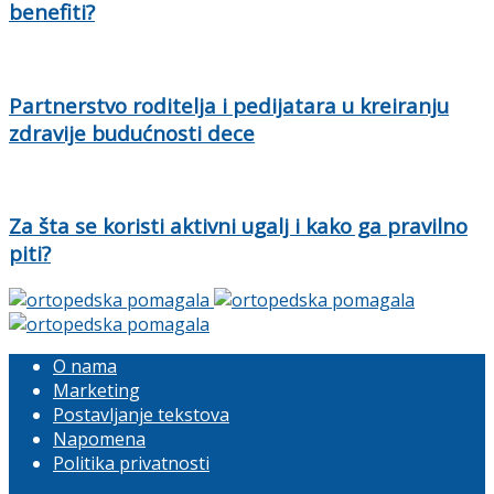
benefiti?
Partnerstvo roditelja i pedijatara u kreiranju
zdravije budućnosti dece
Za šta se koristi aktivni ugalj i kako ga pravilno
piti?
O nama
Marketing
Postavljanje tekstova
Napomena
Politika privatnosti