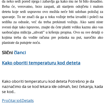
da neko sedi pored njega i zabavlja ga kako mu ne bi bilo dosadno.
Beba će, verovatno, brzo zaspati, ali starijem odojčetu i malom
detetu koje sedi uspravno ovo možda neće biti udoban položaj za
spavanje. To ne znači da ga u toku vožnje treba izvaditi i poleći na
sedišta za odrasle, već da treba prekinuti vožnju. Ako sami niste
svesni daje tako ispravno, znajte da ćete platiti veliku kaznu ako vas
saobraćajna milicija „uhvati” u kršenju propisa. Ovo su sve detalji o
kojima treba da vodite računa pre polaska na put, naročito ako
.
planirate da putujete noću
Slični
članci
Kako oboriti temperaturu kod deteta
Kako oboriti temperaturu kod deteta Potrebno je da
naznačimo da se kod lekara ide odmah, bez čekanja, kada
se kod...
Pročitaj još
Details