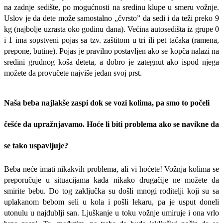
na zadnje sedište, po mogućnosti na sredinu klupe u smeru vožnje.
Uslov je da dete može samostalno „čvrsto” da sedi i da teži preko 9
kg (najbolje uzrasta oko go­dinu dana). Većina autosedišta iz grupe 0
i 1 ima sopstveni pojas sa tzv. zaštitom u tri ili pet tačaka (ramena,
prepone, butine). Pojas je pravilno postavljen ako se kopča nalazi na
sredini grudnog koša deteta, a dobro je zategnut ako ispod njega
možete da provučete najviše jedan svoj prst.
Naša beba najlakše zaspi dok se vozi kolima, pa smo to počeli
češće da upražnjavamo. Hoće li biti problema ako se navikne da
se tako uspavljuje?
Beba neće imati nikakvih problema, ali vi hoćete! Vožnja kolima se
preporučuje u situacijama kada nikako drugačije ne možete da
smirite bebu. Do tog zaključka su došli mnogi roditelji koji su sa
uplakanom bebom seli u kola i pošli lekaru, pa je usput doneli
utonulu u najdublji san. Ljuškanje u toku vožnje umiruje i ona vrlo