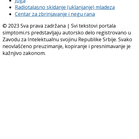
Joga
Radiotalasno skidanje (uklanjanje) mladeza
Centar za zbrinjavanje i negu rana
© 2023 Sva prava zadržana | Svi tekstovi portala
simptomi.rs predstavljaju autorsko delo registrovano u
Zavodu za Intelektualnu svojinu Republike Srbije. Svako
neovlašćeno preuzimanje, kopiranje i presnimavanje je
kažnjivo zakonom.