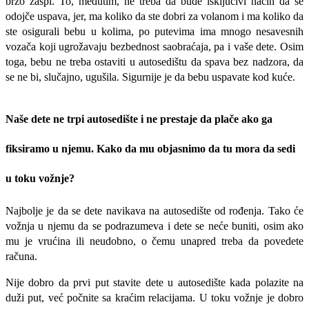
brzo zaspi. To, međutim, ne treba da bude isključivi način da se
odojče uspava, jer, ma koliko da ste dobri za volanom i ma koliko da
ste osigurali bebu u kolima, po putevima ima mnogo nesavesnih
vozača koji ugrožavaju bezbednost saobraćaja, pa i vaše dete. Osim
toga, bebu ne treba ostaviti u autosedištu da spava bez nadzora, da
se ne bi, slučajno, ugušila. Sigurnije je da bebu uspavate kod kuće.
Naše dete ne trpi autosedište i ne prestaje da plače ako ga
fiksiramo u njemu. Kako da mu objasnimo da tu mora da sedi
u toku vožnje?
Najbolje je da se dete navikava na autosedište od rođenja. Tako će
vožnja u njemu da se podrazumeva i dete se neće buniti, osim ako
mu je vrućina ili neu­dobno, o čemu unapred treba da povedete
računa.
Nije dobro da prvi put stavite dete u autosedište kada polazite na
duži put, već počnite sa kraćim relacijama. U toku vožnje je dobro