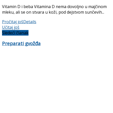
Vitamin D i beba Vitamina D nema dovoljno u majčinom
mleku, ali se on stvara u koži, pod dejstvom sunčevih...
Pročitaj još
Details
Učitaj još
Sledeći članak
Preparati gvožđa