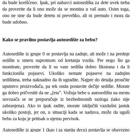
da bude korišćeno. Ipak, pri nabavci autosedišta za dete uvek treba
da proverite da li ono može da se montira u vaš auto. Osim toga,
ono ne sme da bude detetu ni preveliko, ali ni premalo i mora da
bude udobno.
Kako se pravilno postavlja autosedište za bebu?
Autosedište iz grupe 0 se postavlja na zadnje, ali može i na prednje
sedište u smeru suprotnom od kretanja vozila. Pre nego što ga
montirate, proverite da li su vam sedišta dobro fiksirana i da li
funkcionišu pojasevi. Ukoliko nemate pojaseve na zadnjim
sedištima, treba naknadno da ih ugradite. Najpre do detalja proučite
uputstvo proizvođača, pa tek onda postavite dečije sedište. Morate
ga dobro pričvrstiti da ne „[eta”. Vožnja bebe u autosedištu na mestu
suvozača se ne preporučuje iz bezbednosnih razloga (iako nije
zabranjena). Ako to ipak ra­dite, morate isključiti vazdušni jastuk
ukoliko postoji, jer on, u situaciji kada se naduva, može da uguši
bebu za koju je pritisak u njemu previsok.
Autosedište iz grupe 1 (kao i za stariju decu) postavlja se obavezno