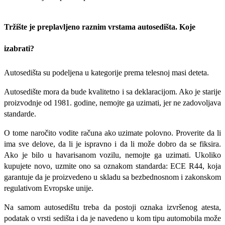
Tržište je preplavljeno raznim vrstama autosedišta. Koje
izabrati?
Autosedišta su podeljena u kategorije prema telesnoj masi deteta.
Autosedište mora da bude kvalitetno i sa deklaracijom. Ako je starije
proizvodnje od 1981. godine, nemojte ga uzimati, jer ne zadovoljava
standarde.
O tome naročito vodite računa ako uzimate polovno. Proverite da li
ima sve delove, da li je ispravno i da li može dobro da se fiksira.
Ako je bilo u havarisanom vozilu, nemojte ga uzimati. Ukoliko
kupujete novo, uzmite ono sa oznakom standarda: ECE R44, koja
garantuje da je proizvedeno u skladu sa bezbednosnom i zakon­skom
regulativom Evropske unije.
Na samom autosedištu treba da postoji oznaka izvršenog atesta,
podatak o vrsti sedišta i da je navedeno u kom tipu automobila može