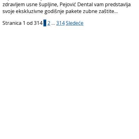
zdravljem usne šupljine, Pejović Dental vam predstavlja
svoje ekskluzivne godišnje pakete zubne zaštite....
Stranica 1 od 314
1
2
…
314
Sledeće