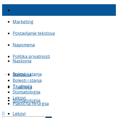
O nama
Marketing
Postavljanje tekstova
Napomena
Politika privatnosti
Naslovna
Bolesti i stanja
Naslovna
Bolesti i stanja
Trudnoća
Trudnoća
Stomatologija
Lekovi
Stomatologija
Plastična hirurgija
Lekovi