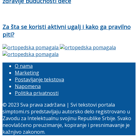
zdravije budućnosti dece
Za šta se koristi aktivni ugalj i kako ga pravilno
piti?
O nama
Marketing
Postavljanje tekstova
Napomena
Politika privatnosti
© 2023 Sva prava zadržana | Svi tekstovi portala
simptomi.rs predstavljaju autorsko delo registrovano u
Zavodu za Intelektualnu svojinu Republike Srbije. Svako
neovlašćeno preuzimanje, kopiranje i presnimavanje je
kažnjivo zakonom.