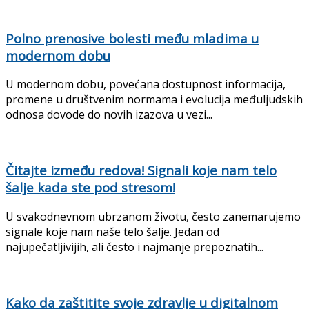
Polno prenosive bolesti među mladima u
modernom dobu
U modernom dobu, povećana dostupnost informacija,
promene u društvenim normama i evolucija međuljudskih
odnosa dovode do novih izazova u vezi...
Čitajte između redova! Signali koje nam telo
šalje kada ste pod stresom!
U svakodnevnom ubrzanom životu, često zanemarujemo
signale koje nam naše telo šalje. Jedan od
najupečatljivijih, ali često i najmanje prepoznatih...
Kako da zaštitite svoje zdravlje u digitalnom