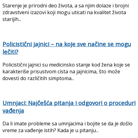
Starenje je prirodni deo života, a sa njim dolaze i brojni
zdravstveni izazovi koji mogu uticati na kvalitet života
starijih...
Policistični jajnici – na koje sve načine se mogu
lečiti?
Policistični jajnici su medicinsko stanje kod žena koje se
karakteriše prisustvom cista na jajnicima, što može
dovesti do različitih simptoma...
Umnjaci: Najčešća pitanja i odgovori o proceduri
vađenja
Da li imate probleme sa umnjacima i bojite se da je došlo
vreme za vađenje istih? Kada je u pitanju...