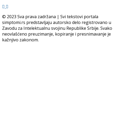
© 2023 Sva prava zadržana | Svi tekstovi portala
simptomi.rs predstavljaju autorsko delo registrovano u
Zavodu za Intelektualnu svojinu Republike Srbije. Svako
neovlašćeno preuzimanje, kopiranje i presnimavanje je
kažnjivo zakonom.