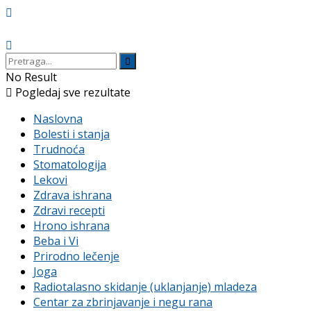
No Result
Pogledaj sve rezultate
Naslovna
Bolesti i stanja
Trudnoća
Stomatologija
Lekovi
Zdrava ishrana
Zdravi recepti
Hrono ishrana
Beba i Vi
Prirodno lečenje
Joga
Radiotalasno skidanje (uklanjanje) mladeza
Centar za zbrinjavanje i negu rana