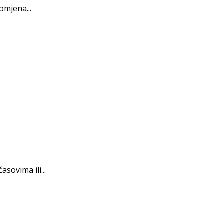
omjena...
sovima ili...