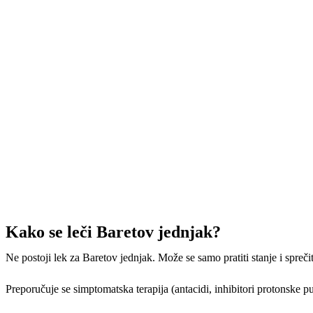
Kako se le
či Baretov jednjak?
Ne postoji lek za Baretov jednjak. Može se samo pratiti stanje i spre
či
Preporu
čuje se simptomatska terapija (antacidi, inhibitori protonske 