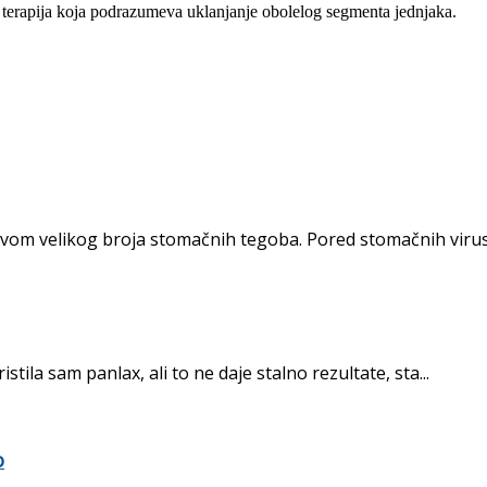
ka terapija koja podrazumeva uklanjanje obolelog segmenta jednjaka.
vom velikog broja stomačnih tegoba. Pored stomačnih virusa
ila sam panlax, ali to ne daje stalno rezultate, sta...
o