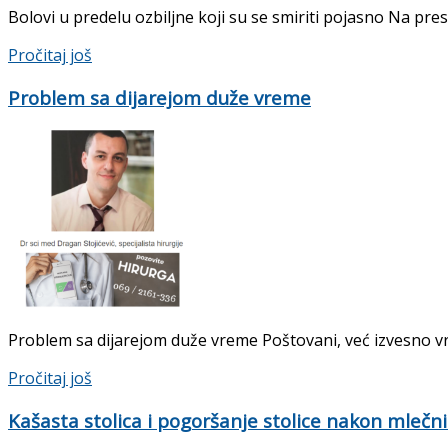
Bolovi u predelu ozbiljne koji su se smiriti pojasno Na pr
Pročitaj još
Problem sa dijarejom duže vreme
Problem sa dijarejom duže vreme Poštovani, već izvesno vre
Pročitaj još
Kašasta stolica i pogoršanje stolice nakon mlečn