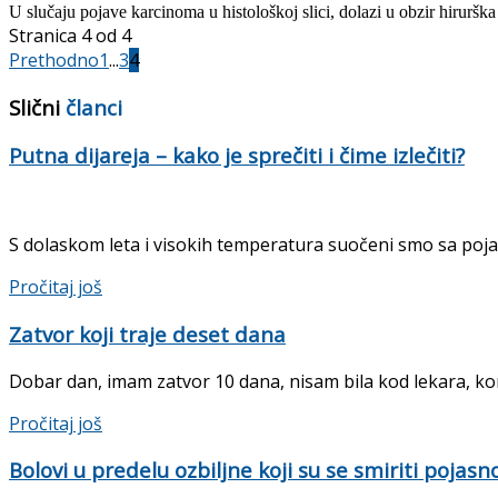
U slu
čaju pojave karcinoma u histološkoj slici, dolazi u obzir hirurš
Stranica 4 od 4
Prethodno
1
...
3
4
Slični
članci
Putna dijareja – kako je sprečiti i čime izlečiti?
S dolaskom leta i visokih temperatura suočeni smo sa poja
Pročitaj još
Zatvor koji traje deset dana
Dobar dan, imam zatvor 10 dana, nisam bila kod lekara, korist
Pročitaj još
Bolovi u predelu ozbiljne koji su se smiriti pojasn