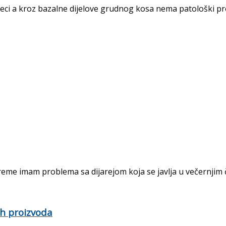
eseci a kroz bazalne dijelove grudnog kosa nema patološki pr
me imam problema sa dijarejom koja se javlja u večernjim ča
ih proizvoda