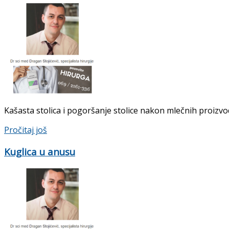
Kašasta stolica i pogoršanje stolice nakon mlečnih proiz
Pročitaj još
Kuglica u anusu