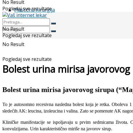
No Result
Pogledaj sve rezultate
Plastična hirurgija
No Result
Pogledaj sve rezultate
No Result
Pogledaj sve rezultate
Bolest urina mirisa javorovog
Bolest urina mirisa javorovog sirupa
(“Map
To je autosomno recesivna nasledna bolest koja je retka. Oboleva 1
sledećih AK: leucina, izoleucina i valina. Zato se pomenute AK nagom
Kliničke manifestacije se ispoljavaju u prvim sedmicama života. O
konvulzijama. Urin karakteristično miriše na javorov sirup.