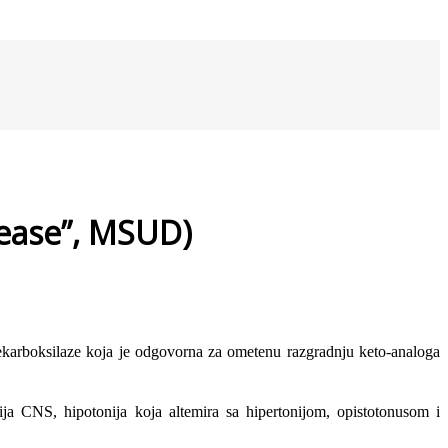
sease”, MSUD)
ekarboksilaze koja je odgovorna za ometenu raz­gradnju keto-analoga
ija CNS, hipotonija koja altemira sa hipertonijom, opistotonusom i