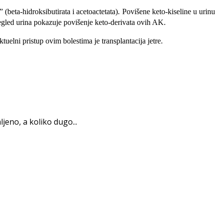
a” (beta-hidroksibutirata i acetoactetata). Povišene keto-kiseline u urinu
Pregled urina pokazuje povišenje keto-derivata ovih AK.
elni pristup ovim bolestima je transplantacija jetre.
eno, a koliko dugo...