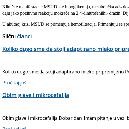
Kliničke manifestacije MSUD su: hipoglikemija, metabolička aci- do
daju jako pozitivnu reakciju mokraće na 2,4-dinitrofenilhi- drazin. Di
U akutnoj krizi MSUD se primenjuje hemofiltracija. Primenjuju se spec
Slični
članci
Koliko dugo sme da stoji adaptirano mleko prip
Koliko dugo sme da stoji adaptirano mleko pripremljeno Po
Details
Pročitaj još
Obim glave i mikrocefalija
Obim glave i mikrocefalija Dobar dan. Imam pitanje u vezi b
Details
Pročitaj još