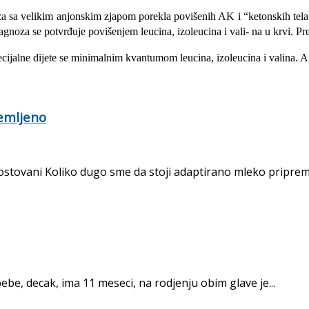
za sa velikim anjonskim zjapom porekla povišenih AK i “ketonskih
tel
jagnoza se potvrđuje povišenjem leucina, izoleucina i vali- na u krvi. 
ijalne dijete se minimalnim kvantumom leucina, izoleucina i valina. Aktu
remljeno
stovani Koliko dugo sme da stoji adaptirano mleko pripremlj
ebe, decak, ima 11 meseci, na rodjenju obim glave je...