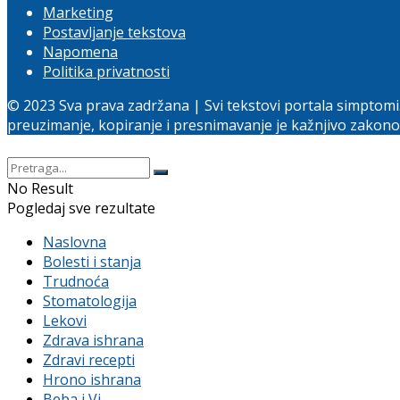
Marketing
Postavljanje tekstova
Napomena
Politika privatnosti
© 2023 Sva prava zadržana | Svi tekstovi portala simptomi
preuzimanje, kopiranje i presnimavanje je kažnjivo zakon
No Result
Pogledaj sve rezultate
Naslovna
Bolesti i stanja
Trudnoća
Stomatologija
Lekovi
Zdrava ishrana
Zdravi recepti
Hrono ishrana
Beba i Vi