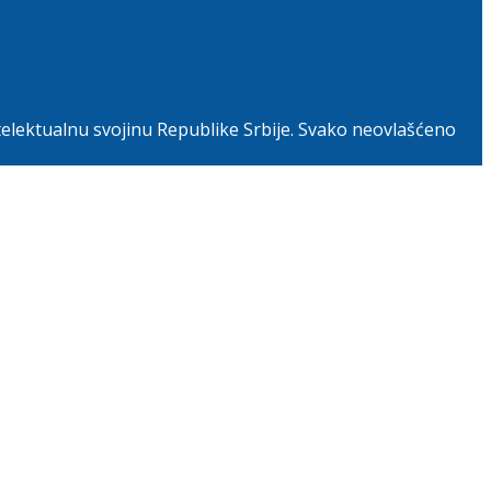
telektualnu svojinu Republike Srbije. Svako neovlašćeno