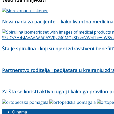
Nova nada za pacijente – kako kvantna medicina
Šta je spirulina i koji su njeni zdravstveni benefiti
Partnerstvo roditelja i pedijatara u kreiranju zd
Za šta se koristi aktivni ugalj i kako ga pravilno pi
O nama