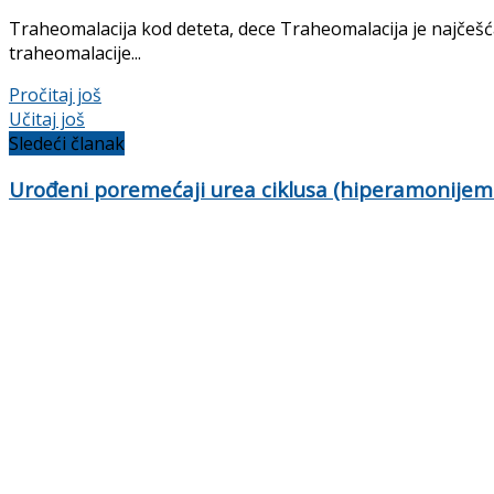
Traheomalacija kod deteta, dece Traheomalacija je najčešć
traheomalacije...
Details
Pročitaj još
Učitaj još
Sledeći članak
Urođeni poremećaji urea ciklusa (hiperamonijemi