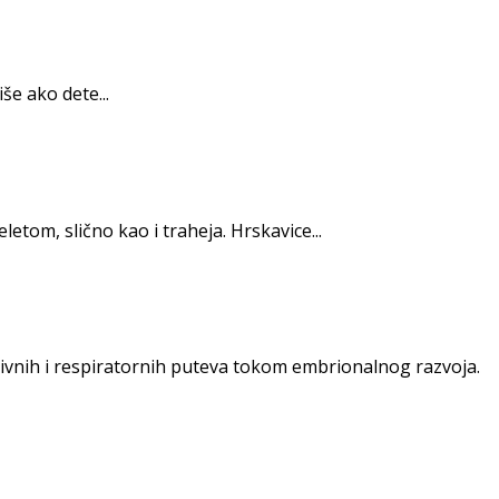
še ako dete...
tom, slično kao i traheja. Hrskavice...
ivnih i respiratornih puteva tokom embrionalnog razvoja.