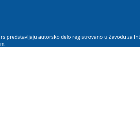
.rs predstavljaju autorsko delo registrovano u Zavodu za In
om.