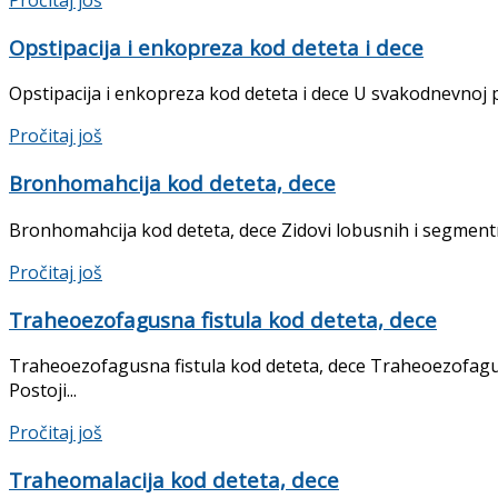
Opstipacija i enkopreza kod deteta i dece
Opstipacija i enkopreza kod deteta i dece U svakodnevnoj ped
Details
Pročitaj još
Bronhomahcija kod deteta, dece
Bronhomahcija kod deteta, dece Zidovi lobusnih i segmentni
Details
Pročitaj još
Traheoezofagusna fistula kod deteta, dece
Traheoezofagusna fistula kod deteta, dece Traheoezofagus
Postoji...
Details
Pročitaj još
Traheomalacija kod deteta, dece