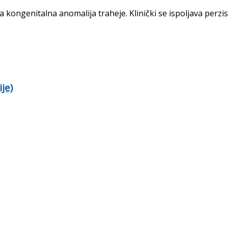
a kongenitalna anomalija traheje. Klinički se ispoljava per
je)