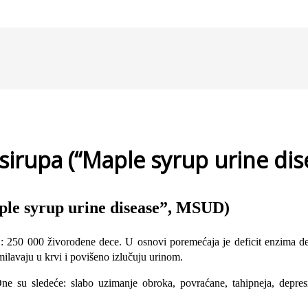
 sirupa (“Maple syrup urine di
le syrup urine disease”, MSUD)
 : 250 000 živorođene dece. U osnovi poremećaja je deficit enzima d
ilavaju u krvi i povišeno izlučuju urinom.
ne su sledeće: slabo uzimanje obroka, povraćane, tahipneja, depre­s