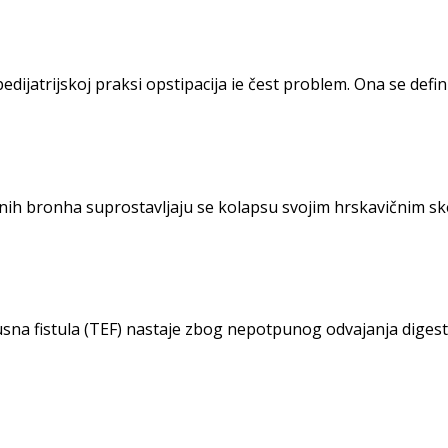
ijatrijskoj praksi opstipacija ie čest pro­blem. Ona se defini
h bronha suprostavljaju se kolapsu svojim hrskavičnim skele
na fistula (TEF) nastaje zbog nepotpunog odva­janja digest