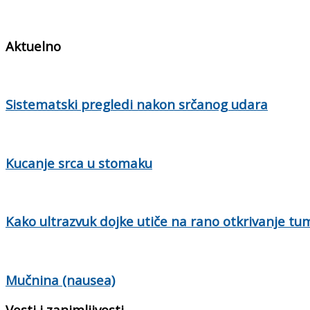
Aktuelno
Sistematski pregledi nakon srčanog udara
Kucanje srca u stomaku
Kako ultrazvuk dojke utiče na rano otkrivanje tu
Mučnina (nausea)
Vesti i zanimljivosti