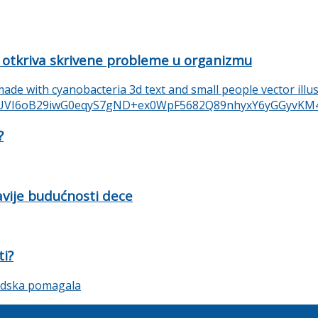
 otkriva skrivene probleme u organizmu
?
ravije budućnosti dece
ti?