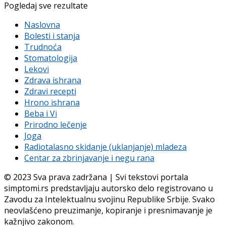
Pogledaj sve rezultate
Naslovna
Bolesti i stanja
Trudnoća
Stomatologija
Lekovi
Zdrava ishrana
Zdravi recepti
Hrono ishrana
Beba i Vi
Prirodno lečenje
Joga
Radiotalasno skidanje (uklanjanje) mladeza
Centar za zbrinjavanje i negu rana
© 2023 Sva prava zadržana | Svi tekstovi portala
simptomi.rs predstavljaju autorsko delo registrovano u
Zavodu za Intelektualnu svojinu Republike Srbije. Svako
neovlašćeno preuzimanje, kopiranje i presnimavanje je
kažnjivo zakonom.