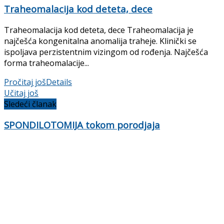
Traheomalacija kod deteta, dece
Traheomalacija kod deteta, dece Traheomalacija je
najčešća kongenitalna anomalija traheje. Klinički se
ispoljava perzistentnim vizingom od rođenja. Najčešća
forma traheomalacije...
Pročitaj još
Details
Učitaj još
Sledeći članak
SPONDILOTOMIJA tokom porodjaja