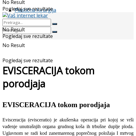
No Result
Pogledaj sve rezultate
Plastična hirurgija
No Result
Pogledaj sve rezultate
No Result
Pogledaj sve rezultate
EVISCERACIJA tokom
porodjaja
EVISCERACIJA tokom porodjaja
Evisceracija (evisceratio) je akušerska operaci­ja pri kojoj se vrši
vađenje unutrašnjih organa grudnog koša ih trbušne duplje ploda.
Uglavnom se radi kod zanemarenog poprečnog položaja I mrtvog