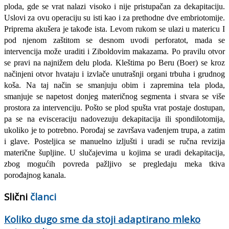
ploda, gde se vrat nalazi visoko i nije pris­tupačan za dekapitaciju.
Uslovi za ovu operaciju su isti kao i za prethodne dve embriotomije.
Priprema akušera je takođe ista. Levom rukom se ulazi u matericu I
pod njenom zaštitom se desnom uvodi perforatot, mada se
intervencija može uraditi i Ziboldovim makazama. Po pravilu otvor
se pravi na najnižem delu ploda. Kleštima po Beru (Boer) se kroz
načinjeni otvor hvataju i izvlače unutrašnji organi trbuha i grudnog
koša. Na taj način se smanjuju obim i zapremina tela ploda,
smanjuje se napetost donjeg materičnog segmenta i stvara se više
prostora za intervenciju. Pošto se plod spušta vrat postaje dostupan,
pa se na evisceraciju nadovezuju dekapitacija ili spondilotomija,
ukoliko je to potrebno. Porođaj se završava vađenjem trupa, a zatim
i glave. Posteljica se manuelno izljušti i uradi se ručna revizija
materične šupljine. U slučajevima u koji­ma se uradi dekapitacija,
zbog mogućih povreda pažljivo se pregledaju meka tkiva
porođajnog kanala.
Slični
članci
Koliko dugo sme da stoji adaptirano mleko