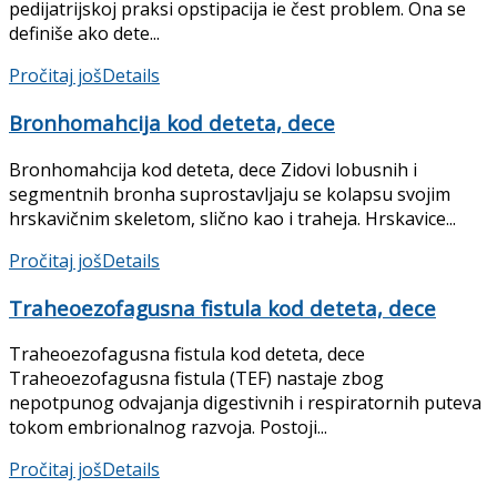
pedijatrijskoj praksi opstipacija ie čest pro­blem. Ona se
definiše ako dete...
Pročitaj još
Details
Bronhomahcija kod deteta, dece
Bronhomahcija kod deteta, dece Zidovi lobusnih i
segmentnih bronha suprostavljaju se kolapsu svojim
hrskavičnim skeletom, slično kao i traheja. Hrskavice...
Pročitaj još
Details
Traheoezofagusna fistula kod deteta, dece
Traheoezofagusna fistula kod deteta, dece
Traheoezofagusna fistula (TEF) nastaje zbog
nepotpunog odva­janja digestivnih i respiratornih puteva
tokom embrionalnog razvoja. Postoji...
Pročitaj još
Details