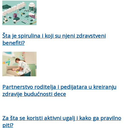
Šta je spirulina i koji su njeni zdravstveni
benefiti?
Partnerstvo roditelja i pedijatara u kreiranju
zdravije budućnosti dece
Za šta se koristi aktivni ugalj i kako ga pravilno
piti?