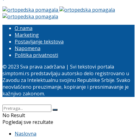
O nama
Marketing
Postavljanje tekstova
Napomena
Politika privatnosti
© 2023 Sva prava zadržana | Svi tekstovi portala
simptomi.rs predstavljaju autorsko delo registrovano u
Zavodu za Intelektualnu svojinu Republike Srbije. Svako
neovlašćeno preuzimanje, kopiranje i presnimavanje je
kažnjivo zakonom.
No Result
Pogledaj sve rezultate
Naslovna