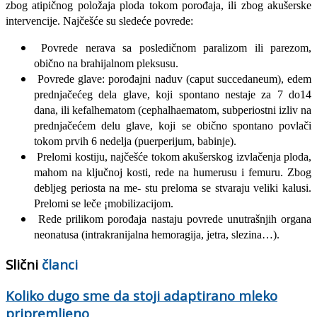
zbog atipičnog položaja ploda tokom porođaja, ili zbog akušerske
intervencije. Najčešće su sledeće povrede:
Povrede nerava sa posledičnom paralizom ili parezom,
obično na bra­hijalnom pleksusu.
Povrede glave: porođajni naduv (caput succedaneum), edem
prednjačećeg dela glave, koji spontano nestaje za 7 do14
dana, ili kefalhematom (cephalhaematom, subperiostni izliv na
prednjačećem delu glave, koji se obično spontano povlači
tokom prvih 6 nedelja (puerperijum, babinje).
Prelomi kostiju, najčešće tokom akušerskog izvlačenja ploda,
mahom na ključnoj kosti, rede na humerusu i femuru. Zbog
debljeg periosta na me- stu preloma se stvaraju veliki kalusi.
Prelomi se leče ¡mobilizacijom.
Rede prilikom porođaja nastaju povrede unutrašnjih organa
neonatu­sa (intrakranijalna hemoragija, jetra, slezina…).
Slični
članci
Koliko dugo sme da stoji adaptirano mleko
pripremljeno