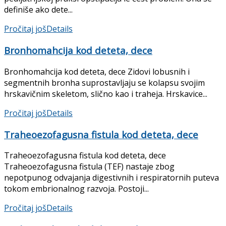
definiše ako dete...
Pročitaj još
Details
Bronhomahcija kod deteta, dece
Bronhomahcija kod deteta, dece Zidovi lobusnih i
segmentnih bronha suprostavljaju se kolapsu svojim
hrskavičnim skeletom, slično kao i traheja. Hrskavice...
Pročitaj još
Details
Traheoezofagusna fistula kod deteta, dece
Traheoezofagusna fistula kod deteta, dece
Traheoezofagusna fistula (TEF) nastaje zbog
nepotpunog odva­janja digestivnih i respiratornih puteva
tokom embrionalnog razvoja. Postoji...
Pročitaj još
Details